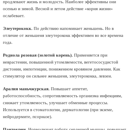
продлевают жизнь и молодость. Наиболее эффективны они
осенью и зимой. Весной и летом действие «корня жизни»
ослабевает.
Элеутерококк.
По действию напоминает женьшень. Но в
отличие от женьшеня элеутерококк эффективен во все времена
года.
Родиола розовая (золотой корень).
Применяется при
неврастении, повышенной утомляемости, вегетососудистой
дистонии, импотенции, пониженном кровяном давлении. Как
стимулятор он сильнее женьшеня, элеутерококка, левзеи.
Аралия маньчжурская.
Повышает аппетит,
работоспособность, сопротивляемость организма инфекциям,
снижает утомляемость, улучшает обменные процессы.
Используется в стоматологии, дерматологии (при экземе,
нейродермите, псориазе).
Пантокрин.
Нормализует работу сердечной мышцы, повышает