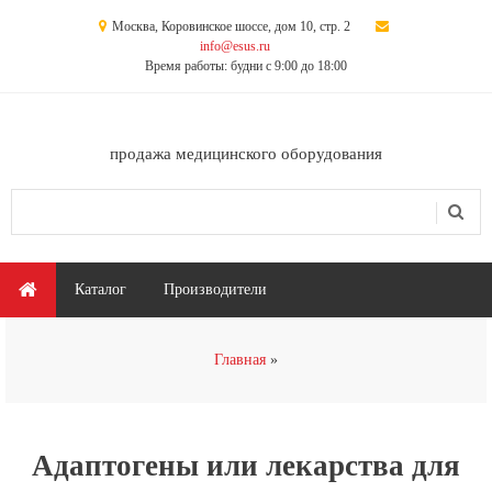
Перейти к основному содержанию
Москва, Коровинское шоссе, дом 10, стр. 2
info@esus.ru
Время работы: будни с 9:00 до 18:00
продажа медицинского оборудования
Поиск
Форма поиска
Главное меню
Каталог
Производители
Вы здесь
Главная
Адаптогены или лекарства для