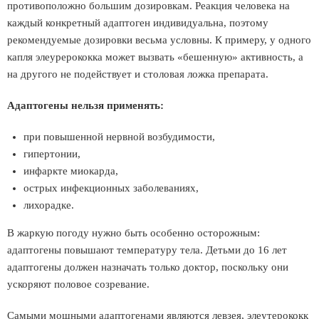
противоположно большим дозировкам. Реакция человека на
каждый конкретный адаптоген индивидуальна, поэтому
рекомендуемые дозировки весьма условны. К примеру, у одного
капля элеуpеpококка может вызвать «бешенную» активность, а
на другого не подействует и столовая ложка препарата.
Адаптогены нельзя применять:
при повышенной нервной возбудимости,
гипертонии,
инфаркте миокарда,
острых инфекционных заболеваниях,
лихорадке.
В жаркую погоду нужно быть особенно осторожным:
адаптогены повышают температуру тела. Детьми до 16 лет
адаптогены должен назначать только доктор, поскольку они
ускоряют половое созревание.
Самыми мощными адаптогенами являются левзея, элеутеpококк