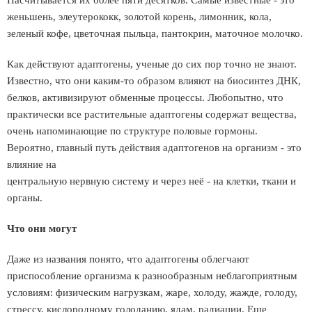
Насчитывается их более пяти десятков. Самые известные - это
женьшень, элеутерококк, золотой корень, лимонник, кола,
зеленый кофе, цветочная пыльца, пантокрин, маточное молочко.
Как действуют адаптогены, ученые до сих пор точно не знают.
Известно, что они каким-то образом влияют на биосинтез ДНК,
белков, активизируют обменные процессы. Любопытно, что
практически все растительные адаптогены содержат вещества,
очень напоминающие по структуре половые гормоны.
Вероятно, главный путь действия адаптогенов на организм - это
влияние на
центральную нервную систему и через неё - на клетки, ткани и
органы.
Что они могут
Даже из названия понято, что адаптогены облегчают
приспособление организма к разнообразным неблагоприятным
условиям: физическим нагрузкам, жаре, холоду, жажде, голоду,
стрессу, кислородному голоданию, ядам, радиации. Еще