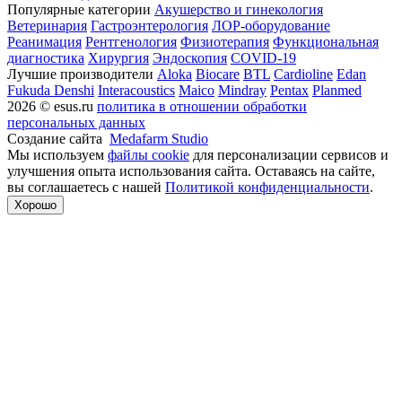
Популярные категории
Акушерство и гинекология
Ветеринария
Гастроэнтерология
ЛОР-оборудование
Реанимация
Рентгенология
Физиотерапия
Функциональная
диагностика
Хирургия
Эндоскопия
COVID-19
Лучшие производители
Aloka
Biocare
BTL
Cardioline
Edan
Fukuda Denshi
Interacoustics
Maico
Mindray
Pentax
Planmed
2026 © esus.ru
политика в отношении обработки
персональных данных
Создание сайта
Medafarm Studio
Мы используем
файлы cookie
для персонализации сервисов и
улучшения опыта использования сайта. Оставаясь на сайте,
вы соглашаетесь с нашей
Политикой конфиденциальности
.
Хорошо