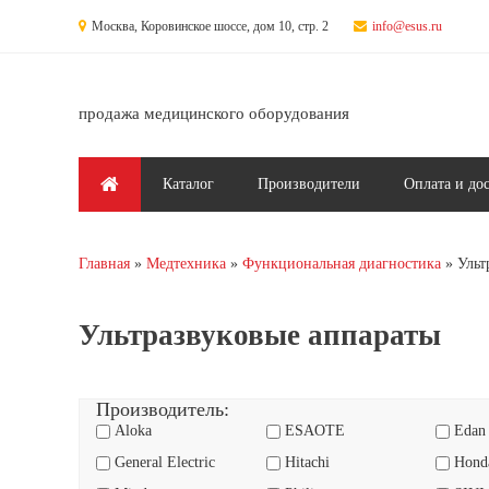
Перейти к основному содержанию
Москва, Коровинское шоссе, дом 10, стр. 2
info@esus.ru
продажа медицинского оборудования
Главное меню
Каталог
Производители
Оплата и до
Главная
Медтехника
Функциональная диагностика
Ульт
Вы здесь
Ультразвуковые аппараты
Производитель:
Aloka
ESAOTE
Edan
General Electric
Hitachi
Honda