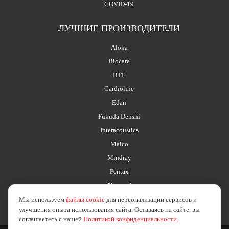
COVID-19
ЛУЧШИЕ ПРОИЗВОДИТЕЛИ
Aloka
Biocare
BTL
Cardioline
Edan
Fukuda Denshi
Interacoustics
Maico
Mindray
Pentax
Planmed
Мы используем
файлы cookie
для персонализации сервисов и
улучшения опыта использования сайта. Оставаясь на сайте, вы
соглашаетесь с нашей
Политикой конфиденциальности
.