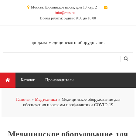
Перейти к основному содержанию
Москва, Коровинское шоссе, дом 10, стр. 2
info@esus.ru
Время работы: будни с 9:00 до 18:00
продажа медицинского оборудования
Поиск
Форма поиска
Главное меню
Каталог
Производители
Вы здесь
Главная
Медтехника
Медицинское оборудование для
обеспечения программ профилактики COVID-19
Медицинское оборудование для