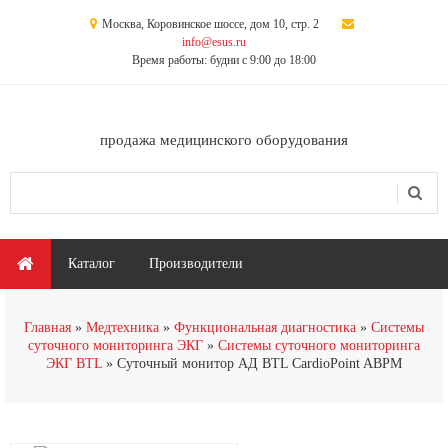
Перейти к основному содержанию
Москва, Коровинское шоссе, дом 10, стр. 2
info@esus.ru
Время работы: будни с 9:00 до 18:00
продажа медицинского оборудования
Поиск
Форма поиска
Главное меню
Каталог
Производители
Главная
Медтехника
Функциональная диагностика
Системы
суточного мониторинга ЭКГ
Системы суточного мониторинга
ЭКГ BTL
Суточный монитор АД BTL CardioPoint ABPM