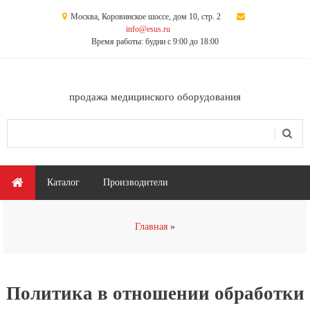
Перейти к основному содержанию
Москва, Коровинское шоссе, дом 10, стр. 2
info@esus.ru
Время работы: будни с 9:00 до 18:00
продажа медицинского оборудования
Поиск
Форма поиска
Главное меню
Каталог
Производители
Вы здесь
Главная
Политика в отношении обработки