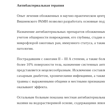
Антибактериальная терапия
Опыт лечения обожженных в научно-практическом центр
Вишневского РАМН позволил разработать основные под
Назначение антибактериальных препаратов обожженным 
учетом обширности повреждения, его глубины, стадии о
микрофлорой ожоговых ран, иммунного статуса, а также
патологии.
Пострадавшим с ожогами II – III А степени, а также 
более 10% поверхности тела, назначение системных ант
представляется нецелесообразным. Исключение составл
сахарным диабетом, хроническими инфекциями, а также
травмы с выраженными общими и местными признаками 
оказывают эффекта.
Остальным больным показана местная антибактериальна
мазями на водорастворимой основе, содержащими левом