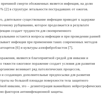
ой причиной смерти обожженных является инфекция, на долю
% [2] в структуре летальности пострадавших от ожогов.
о, длительное существование инфекции приводит к задержке
точному рубцеванию, которое продолжается в результате
фекция создает трудности для своевременного
ктуальными остаются вопросы инфекции и при проведении ранней
вызывает инфекция при применении таких современных методов
атоцитов [6] и культуры аллофибробластов [7].
оражения, являются благоприятной средой для инвазии и
о тяжести ожоговое поражение создает условия для развития
рганизме возникает ряд патологических процессов,
и и создающих дополнительные предпосылки для развития
утраты на большой площади поверхности тела защитного
бной инвазии, это – дезинтеграция важнейших нейротрофических
ию факторов антиинфекционной защиты.