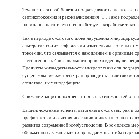
Течение ожоговой болезни подразделяют на несколько п
септикотоксемия и реконвалисценция [1]. Такое подразд
понимание патогенеза и способствует разработке такти
Так в периоде ожогового шока нарушения микроциркуляц
альтеративно-дистрофическим изменениям в органах им
токсемии, что связывается с накоплением в организме 
гистиогенного, бактериального происхождения, неспеци
Продукты жизнедеятельности микроорганизмов поддерж
существование ожоговых ран приводит к развитию исто
следствие, иммунодефицита.
Снижение защитно-компенсаторных возможностей органи
Вышеизложенные аспекты патогенеза ожоговых ран и ож
профилактики и лечения инфекции и инфекционных осл
развития современной комбустиологии. В комплексе ме
обожженных, важное место принадлежит антибактериал