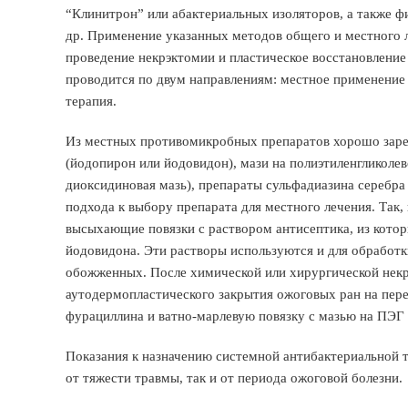
“Клинитрон” или абактериальных изоляторов, а также ф
др. Применение указанных методов общего и местного 
проведение некрэктомии и пластическое восстановление
проводится по двум направлениям: местное применение
терапия.
Из местных противомикробных препаратов хорошо заре
(йодопирон или йодовидон), мази на полиэтиленгликолев
диоксидиновая мазь), препараты сульфадиазина серебра
подхода к выбору препарата для местного лечения. Так
высыхающие повязки с раствором антисептика, из кото
йодовидона. Эти растворы используются и для обработ
обожженных. После химической или хирургической некр
аутодермопластического закрытия ожоговых ран на пер
фурациллина и ватно-марлевую повязку с мазью на ПЭГ 
Показания к назначению системной антибактериальной 
от тяжести травмы, так и от периода ожоговой болезни.