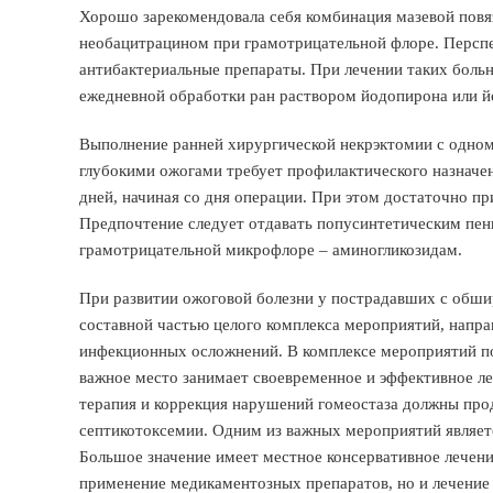
Хорошо зарекомендовала себя комбинация мазевой повя
необацитрацином при грамотрицательной флоре. Персп
антибактериальные препараты. При лечении таких боль
ежедневной обработки ран раствором йодопирона или й
Выполнение ранней хирургической некрэктомии с одно
глубокими ожогами требует профилактического назначе
дней, начиная со дня операции. При этом достаточно п
Предпочтение следует отдавать попусинтетическим пени
грамотрицательной микрофлоре – аминогликозидам.
При развитии ожоговой болезни у пострадавших с обши
составной частью целого комплекса мероприятий, напр
инфекционных осложнений. В комплексе мероприятий 
важное место занимает своевременное и эффективное л
терапия и коррекция нарушений гомеостаза должны про
септикотоксемии. Одним из важных мероприятий являе
Большое значение имеет местное консервативное лечен
применение медикаментозных препаратов, но и лечение 