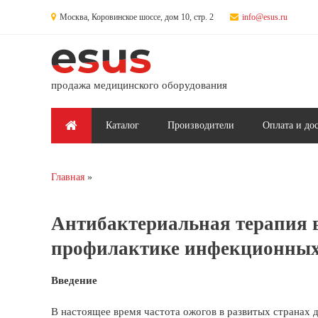
Перейти к основному содержанию
Москва, Коровинское шоссе, дом 10, стр. 2
info@esus.ru
продажа медицинского оборудования
Главное меню
Каталог
Производители
Оплата и до
Главная
Вы здесь
Антибактериальная терапия 
профилактике инфекционных
Введение
В настоящее время частота ожогов в развитых странах д