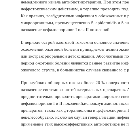
немедленного начала антибиотикотерапии. При этом пр
нефротоксическим действием, а терапию проводить под 
Как правило, возбудителями инфекции у обожженных в 
микроорганизмы, преимущественно S. epidermidis и S.a
назначение цефалоспоринов I или II поколений.
В периоде острой ожоговой токсемии основное значени
осложнений ожоговой болезни принадлежит дезинтоксик
или экстракорпоральной детоксикации. Абсолютными по
период ожоговой болезни являются раннее развитие ин
ожогового струпа, в большинстве случаев связанного с
При глубоких обширных ожогах более 20 % поверхности
назначение системных антибактериальных препаратов. 
предпочтительно проводить препаратами широкого спек
цефалоспоринов I и II поколений,используя аминоглик
препаратов, таких как фторхинолоны и цефалоспорины I
нецелесообразно, исключая случаи генерализации инфек
применение этих высокоэффективных антибиотиков не п