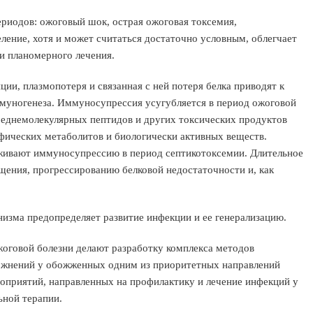
ериодов: ожоговый шок, острая ожоговая токсемия,
еление, хотя и может считаться достаточно условным, облегчает
ки планомерного лечения.
ии, плазмопотеря и связанная с ней потеря белка приводят к
муногенеза. Иммуносупрессия усугубляется в период ожоговой
среднемолекулярных пептидов и других токсических продуктов
фических метаболитов и биологически активных веществ.
ивают иммуносупрессию в период септикотоксемии. Длительное
щения, прогрессированию белковой недостаточности и, как
зма предопределяет развитие инфекции и ее генерализацию.
оговой болезни делают разработку комплекса методов
ожнений у обожженных одним из приоритетных направлений
роприятий, направленных на профилактику и лечение инфекций у
ьной терапии.