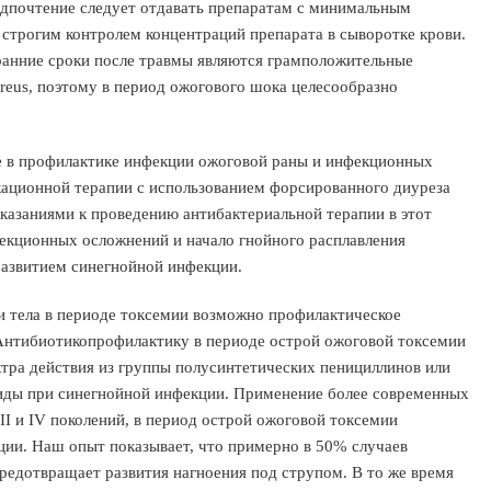
едпочтение следует отдавать препаратам с минимальным
строгим контролем концентраций препарата в сыворотке крови.
ранние сроки после травмы являются грамположительные
ureus, поэтому в период ожогового шока целесообразно
е в профилактике инфекции ожоговой раны и инфекционных
ационной терапии с использованием форсированного диуреза
казаниями к проведению антибактериальной терапии в этот
фекционных осложнений и начало гнойного расплавления
 развитием синегнойной инфекции.
 тела в периоде токсемии возможно профилактическое
Антибиотикопрофилактику в периоде острой ожоговой токсемии
тра действия из группы полусинтетических пенициллинов или
озиды при синегнойной инфекции. Применение более современных
II и IV поколений, в период острой ожоговой токсемии
ции. Наш опыт показывает, что примерно в 50% случаев
редотвращает развития нагноения под струпом. В то же время