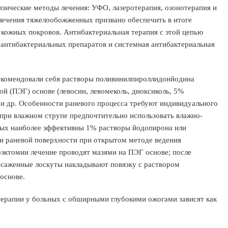
изические методы лечения: УФО, лазеротерапия, озонотерапия и
лечения тяжелообожженных призвано обеспечить в итоге
 кожных покровов. Антибактериальная терапия с этой цепью
 антибактериальных препаратов и системная антибактериальная
комендовали себя растворы поливинилпироллидонйодина
ой (ПЭГ) основе (левосин, левомеколь, диоксиколь, 5%
 и др. Особенности раневого процесса требуют индивидуального
, при влажном струпе предпочтительно использовать влажно-
рых наиболее эффективны 1% растворы йодопирона или
ки раневой поверхности при открытом методе ведения
эктомии лечение проводят мазями на ПЭГ основе; после
есаженные лоскуты накладывают повязку с раствором
основе.
терапии у больных с обширными глубокими ожогами зависят как