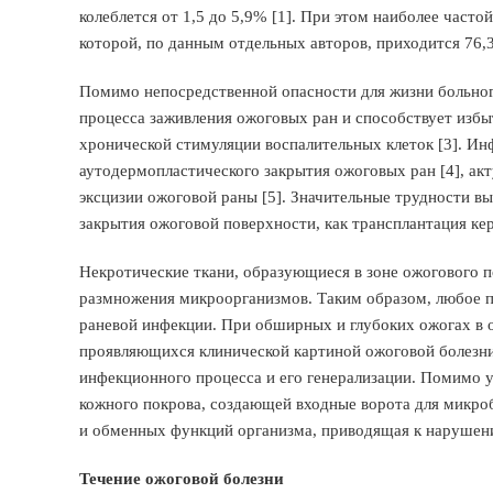
колеблется от 1,5 до 5,9% [1]. При этом наиболее част
которой, по данным отдельных авторов, приходится 76,3
Помимо непосредственной опасности для жизни больног
процесса заживления ожоговых ран и способствует избы
хронической стимуляции воспалительных клеток [3]. Ин
аутодермопластического закрытия ожоговых ран [4], а
эксцизии ожоговой раны [5]. Значительные трудности 
закрытия ожоговой поверхности, как трансплантация кер
Некротические ткани, образующиеся в зоне ожогового п
размножения микроорганизмов. Таким образом, любое п
раневой инфекции. При обширных и глубоких ожогах в о
проявляющихся клинической картиной ожоговой болезн
инфекционного процесса и его генерализации. Помимо 
кожного покрова, создающей входные ворота для микро
и обменных функций организма, приводящая к нарушен
Течение ожоговой болезни