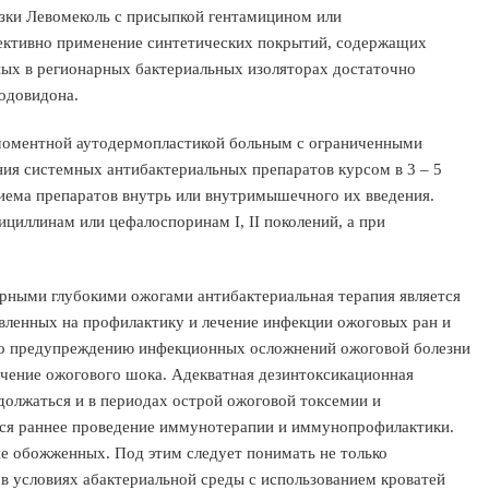
зки Левомеколь с присыпкой гентамицином или
ективно применение синтетических покрытий, содержащих
ных в регионарных бактериальных изоляторах достаточно
одовидона.
моментной аутодермопластикой больным с ограниченными
ния системных антибактериальных препаратов курсом в 3 – 5
риема препаратов внутрь или внутримышечного их введения.
циллинам или цефалоспоринам I, II поколений, а при
рными глубокими ожогами антибактериальная терапия является
авленных на профилактику и лечение инфекции ожоговых ран и
по предупреждению инфекционных осложнений ожоговой болезни
ечение ожогового шока. Адекватная дезинтоксикационная
должаться и в периодах острой ожоговой токсемии и
тся раннее проведение иммунотерапии и иммунопрофилактики.
ие обожженных. Под этим следует понимать не только
в условиях абактериальной среды с использованием кроватей