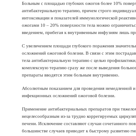
Больным с площадью глубоких ожогов более 10% поверх
антибактериальную терапию, причем строго индивидуал
интоксикации и показателей иммунологической реактивн
ожогами 10 – 20% поверхности тела можно ограничить
введением, прибегая к внутривенным инфузиям лишь пр
С увеличением площади глубокого поражения значитель
осложнений ожоговой болезни. В связи с этим постра
тела антибактериальную терапию с целью профилактики,
комплексную терапию сразу же после выведения больног
препараты вводятся этим больным внутривенно.
Абсолютным показанием для проведения немедленной и 
инфекционных осложнений ожоговой болезни.
Применение антибактериальных препаратов при тяжелом
нецелесообразным из-за трудно коррегируемых циркуля
печени. Исключение составляют случаи сочетанного по
большинстве случаев приводит к быстрому развитию гн