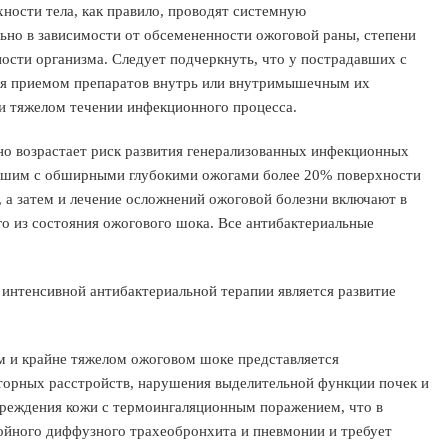
ности тела, как правило, проводят системную
ьно в зависимости от обсемененности ожоговой раны, степени
ости организма. Следует подчеркнуть, что у пострадавших с
ся приемом препаратов внутрь или внутримышечным их
и тяжелом течении инфекционного процесса.
но возрастает риск развития генерализованных инфекционных
давшим с обширными глубокими ожогами более 20% поверхности
 а затем и лечение осложнений ожоговой болезни включают в
о из состояния ожогового шока. Все антибактериальные
интенсивной антибактериальной терапии является развитие
 и крайне тяжелом ожоговом шоке представляется
торных расстройств, нарушения выделительной функции почек и
вреждения кожи с термоингаляционным поражением, что в
ойного диффузного трахеобронхита и пневмонии и требует