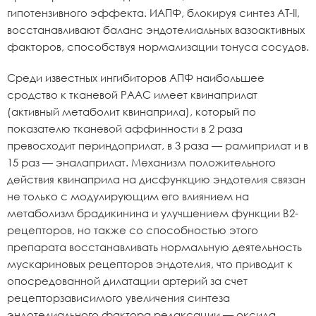
гипотензивного эффекта. ИАПФ, блокируя синтез AТ-II,
восстанавливают баланс эндотелиальных вазоактивных
факторов, способствуя нормализации тонуса сосудов.
Среди известных ингибиторов АПФ наибольшее
сродство к тканевой РААС имеет квинаприлат
(активный метаболит квинаприла), который по
показателю тканевой аффинности в 2 раза
превосходит периндоприлат, в 3 раза — рамиприлат и в
15 раз — эналаприлат. Механизм положительного
действия квинаприла на дисфункцию эндотелия связан
не только с модулирующим его влиянием на
метаболизм брадикинина и улучшением функции В2-
рецепторов, но также со способностью этого
препарата восстанавливать нормальную деятельность
мускариновых рецепторов эндотелия, что приводит к
опосредованной дилатации артерий за счет
рецепторзависимого увеличения синтеза
эндотелиального фактора релаксации — оксида