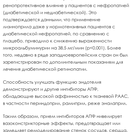
ренопротективное влияние у пациентов с нефропатией
(диабетической и недиабетической). Это
подтверждается данными, что применение
лизиноприла даже у нормотензивных пациентов с
диабетической нефропатией, по сравнению с
плацебо, приводило к снижению выраженности
микроальбуминурии на 38,5 мг/мин (p<0,001). Более
того, недавно в ряде западноевропейских стран он был
зарегистрирован по дополнительным показаниям для
лечения диабетической ретинопатии.
Способность улучшать функцию эндотелия
демонстрируют и другие ингибиторы АПФ,
обладающие высокой аффинностью к тканевой РААС,
в частности периндоприл, рамиприл, реже эналаприл.
Таким образом, прием ингибиторов АПФ нивелирует
вазоконстрикторные эффекты, предотвращает или
замедляет ремоделирование стенок сосудов, сердца.