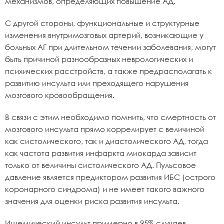
механизмов, определяющих повышение АД.
С другой стороны, функциональные и структурные
изменения внутримозговых артерий, возникающие у
больных АГ при длительном течении заболевания, могут
быть причиной разнообразных неврологических и
психических расстройств, а также предрасполагать к
развитию инсульта или преходящего нарушения
мозгового кровообращения.
В связи с этим необходимо помнить, что смертность от
мозгового инсульта прямо коррелирует с величиной
как систолического, так и диастолического АД, тогда
как частота развития инфаркта миокарда зависит
только от величины систолического АД. Пульсовое
давление является предиктором развития ИБС (острого
коронарного синдрома) и не имеет такого важного
значения для оценки риска развития инсульта.
Ишемический инсульт примерно в 95% случаев