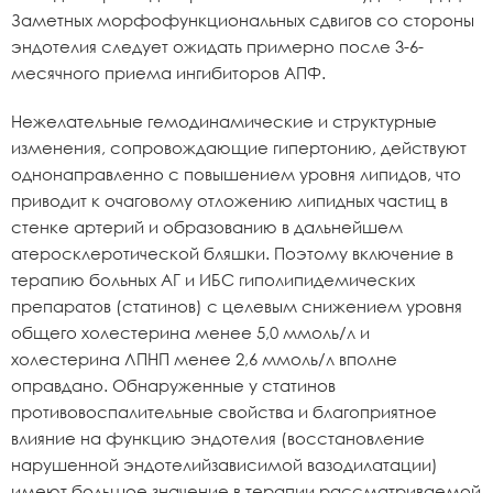
Заметных морфофункциональных сдвигов со стороны
эндотелия следует ожидать примерно после 3-6-
месячного приема ингибиторов АПФ.
Нежелательные гемодинамические и структурные
изменения, сопровождающие гипертонию, действуют
однонаправленно с повышением уровня липидов, что
приводит к очаговому отложению липидных частиц в
стенке артерий и образованию в дальнейшем
атеросклеротической бляшки. Поэтому включение в
терапию больных АГ и ИБС гиполипидемических
препаратов (статинов) с целевым снижением уровня
общего холестерина менее 5,0 ммоль/л и
холестерина ЛПНП менее 2,6 ммоль/л вполне
оправдано. Обнаруженные у статинов
противовоспалительные свойства и благоприятное
влияние на функцию эндотелия (восстановление
нарушенной эндотелийзависимой вазодилатации)
имеют большое значение в терапии рассматриваемой