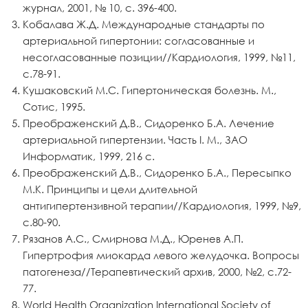
журнал, 2001, № 10, с. 396-400.
Кобалава Ж.Д. Международные стандарты по
артериальной гипертонии: согласованные и
несогласованные позиции//Кардиология, 1999, №11,
с.78-91.
Кушаковский М.С. Гипертоническая болезнь. М.,
Сотис, 1995.
Преображенский Д.В., Сидоренко Б.А. Лечение
артериальной гипертензии. Часть I. М., ЗАО
Информатик, 1999, 216 с.
Преображенский Д.В., Сидоренко Б.А., Пересыпко
М.К. Принципы и цели длительной
антигипертензивной терапии//Кардиология, 1999, №9,
с.80-90.
Рязанов А.С., Смирнова М.Д., Юренев А.П.
Гипертрофия миокарда левого желудочка. Вопросы
патогенеза//Терапевтический архив, 2000, №2, с.72-
77.
World Health Organization International Society of