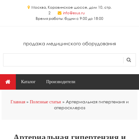
Перейти к основному содержанию
Москва, Коровинское шоссе, дом 10, стр.
2
info@esus.ru
Время работы: будни с 9:00 до 18:00
продажа медицинского оборудования
Поиск
Форма поиска
Главное меню
Каталог
Производители
Вы здесь
Артериальная гипертензия и
Главная
Полезные статьи
атеросклероз
Артериальная гипертензия и