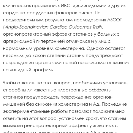
клинических проявлениях ИБС, дислипидемии и других
сердечно-сосудистых факторов риска. По
предварительным результатам исследования ASСOT
(
Anglo-Scandinavian Cardiac Outcomes Trail
),
органопротекторный эффект статинов у больных с
артериальной гипертонией отмечался и у лиц с
нормальным уровнем холестерина. Однако остается
неясным, до какой степени статины предупреждают
повреждение органов-мишеней независимо от влияния
на липидный профиль.
Чтобы ответить на этот вопрос, необходимо установить,
способны ли известные плеотропные эффекты
статинов предупреждать повреждение органов-
мишеней без снижения холестерина и АД. Последние
экспериментальные работы позволяют положительно
ответить на этот вопрос: установлен факт, что статины
вызывали ренопротекторный эффект у животных с
заболеванием почек при нормальных АД и уровне