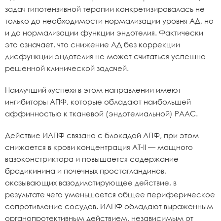
задач гипотензивной терапии конкретизировалась не
только до необходимости нормализации уровня АД, но
и до нормализации функции эндотелия. Фактически
это означает, что снижение АД без коррекции
дисфункции эндотелия не может считаться успешно
решенной клинической задачей.
Наилучший «успех» в этом направлении имеют
ингибиторы АПФ, которые обладают наибольшей
аффинностью к тканевой (эндотелиальной) РААС.
Действие ИАПФ связано с блокадой АПФ, при этом
снижается в крови концентрация AТ-II — мощного
вазоконстриктора и повышается содержание
брадикинина и почечных простагландинов,
оказывающих вазодилатирующее действие, в
результате чего уменьшается общее периферическое
сопротивление сосудов. ИАПФ обладают выраженным
органопротективным действием, независимым от