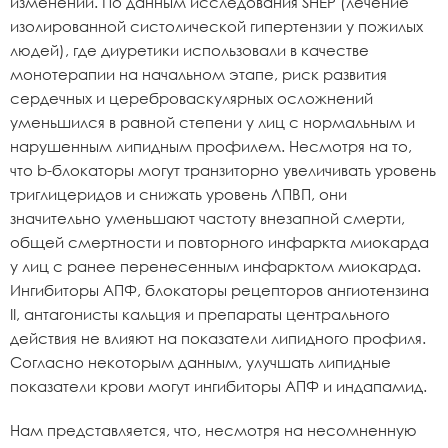
изменений. По данным исследования SHEP (лечение
изолированной систолической гипертензии у пожилых
людей), где диуретики использовали в качестве
монотерапии на начальном этапе, риск развития
сердечных и цереброваскулярных осложнений
уменьшился в равной степени у лиц с нормальным и
нарушенным липидным профилем. Несмотря на то,
что b-блокаторы могут транзиторно увеличивать уровень
триглицеридов и снижать уровень ЛПВП, они
значительно уменьшают частоту внезапной смерти,
общей смертности и повторного инфаркта миокарда
у лиц с ранее перенесенным инфарктом миокарда.
Ингибиторы АПФ, блокаторы рецепторов ангиотензина
II, антагонисты кальция и препараты центрального
действия не влияют на показатели липидного профиля.
Согласно некоторым данным, улучшать липидные
показатели крови могут ингибиторы АПФ и индапамид.
Нам представляется, что, несмотря на несомненную