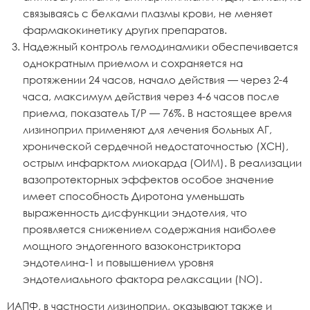
связываясь с белками плазмы крови, не меняет
фармакокинетику других препаратов.
Надежный контроль гемодинамики обеспечивается
однократным приемом и сохраняется на
протяжении 24 часов, начало действия — через 2-4
часа, максимум действия через 4-6 часов после
приема, показатель T/P — 76%. В настоящее время
лизиноприл применяют для лечения больных АГ,
хронической сердечной недостаточностью (ХСН),
острым инфарктом миокарда (ОИМ). В реализации
вазопротекторных эффектов особое значение
имеет способность Диротона уменьшать
выраженность дисфункции эндотелия, что
проявляется снижением содержания наиболее
мощного эндогенного вазоконстриктора
эндотелина-1 и повышением уровня
эндотелиального фактора релаксации (NO).
ИАПФ, в частности лизиноприл, оказывают также и