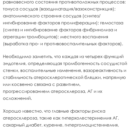
равновесного состояния противоположных процессов:
тонуса сосудов (вазодилатация/вазоконстрикция);
анатомического строения сосудов (синтез/
ингибирование факторов пролиферации); гемостаза
(синтез и ингибирование факторов фибринолиза и
агрегации тромбоцитов); местного воспаления
(выработка про- и противовоспалительных факторов).
Необходимо заметить, что каждая из четырех функций
эндотелия, определяющая тромбогенность сосудистой
стенки, воспалительные изменения, вазореактивность и
стабильность атеросклеротической бляшки, напрямую
или косвенно связана с развитием,
прогрессированием атеросклероза, АГ и их
осложнений.
Хорошо известно, что главные факторы риска
атеросклероза, такие как гиперхолестеринемия АГ,
сахарный диабет, курение, гипергомоцистеинемия,