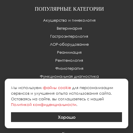
ПОПУЛЯРНЫЕ КАТЕГОРИИ
Акушерство и гинекология
Ветеринария
Гастроэнтерология
ЛОР-оборудование
Реанимация
Рентгенология
Физиотерапия
Функциональная диагностика
Хирургия
Мы используем
файлы cookie
для персонализации
Эндоскопия
сервисов и улучшения опыта использования сайта.
Оставаясь на сайте, вы соглашаетесь с нашей
COVID-19
Политикой конфиденциальности
.
ЛУЧШИЕ ПРОИЗВОДИТЕЛИ
Хорошо
Aloka