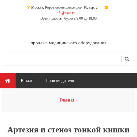
Перейти к основному содержанию
Москва, Коровинское шоссе, дом 10, стр. 2
info@esus.ru
Время работы: будни с 9:00 до 18:00
продажа медицинского оборудования
Поиск
Форма поиска
Главное меню
Каталог
Производители
Вы здесь
Главная
Артезия и стеноз тонкой кишки