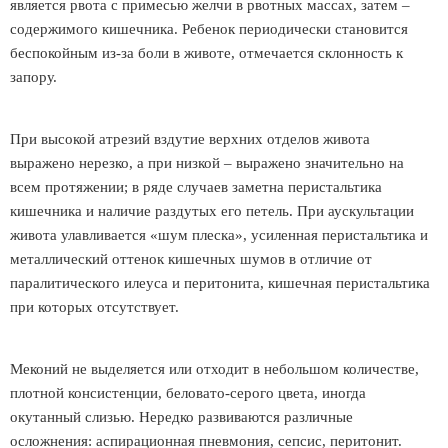
является рвота с примесью желчи в рвотных массах, затем –
содержимого кишечника. Ребенок периодически становится
беспокойным из-за боли в животе, отмечается склонность к
запору.
При высокой атрезий вздутие верхних отделов живота
выражено нерезко, а при низкой – выражено значительно на
всем протяжении; в ряде случаев заметна перистальтика
кишечника и наличие раздутых его петель. При аускультации
живота улавливается «шум плеска», усиленная перистальтика и
металлический оттенок кишечных шумов в отличие от
паралитического илеуса и перитонита, кишечная перистальтика
при которых отсутствует.
Меконий не выделяется или отходит в небольшом количестве,
плотной консистенции, беловато-серого цвета, иногда
окутанный слизью. Нередко развиваются различные
осложнения: аспирационная пневмония, сепсис, перитонит.