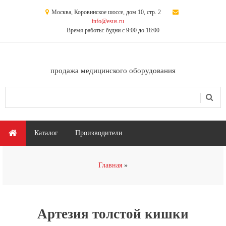
Перейти к основному содержанию
Москва, Коровинское шоссе, дом 10, стр. 2
info@esus.ru
Время работы: будни с 9:00 до 18:00
продажа медицинского оборудования
Поиск
Форма поиска
Главное меню
Каталог
Производители
Вы здесь
Главная
Артезия толстой кишки