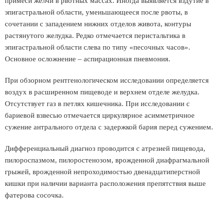
примеси желчи в рвотных массах. Иногда выявляется вздутие в
эпигастральной области, уменьшающееся после рвоты, в
сочетании с западением нижних отделов живота, контуры
растянутого желудка. Редко отмечается перистальтика в
эпигастральной области слева по типу «песочных часов».
Основное осложнение – аспирационная пневмония.
При обзорном рентгенологическом исследовании определяется
воздух в расширенном пищеводе и верхнем отделе желудка.
Отсутствует газ в петлях кишечника. При исследовании с
бариевой взвесью отмечается циркулярное асимметричное
сужение антрального отдела с задержкой бария перед сужением.
Дифференциальный диагноз проводится с атрезией пищевода,
пилороспазмом, пилоростенозом, врожденной диафрагмальной
грыжей, врожденной непроходимостью двенадцатиперстной
кишки при наличии варианта расположения препятствия выше
фатерова сосочка.