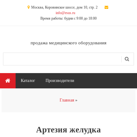
Перейти к основному содержанию
Москва, Коровинское шоссе, дом 10, стр. 2
info@esus.ru
Время работы: будни с 9:00 до 18:00
продажа медицинского оборудования
Поиск
Форма поиска
Главное меню
Каталог
Производители
Вы здесь
Главная
Артезия желудка