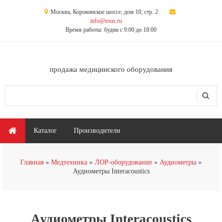
Перейти к основному содержанию
Москва, Коровинское шоссе, дом 10, стр. 2
info@esus.ru
Время работы: будни с 9:00 до 18:00
продажа медицинского оборудования
Поиск
Форма поиска
Главное меню
Каталог
Производители
Вы здесь
Главная
Медтехника
ЛОР-оборудование
Аудиометры
Аудиометры Interacoustics
Аудиометры Interacoustics