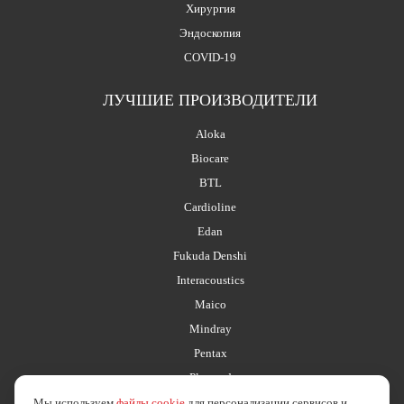
Хирургия
Эндоскопия
COVID-19
ЛУЧШИЕ ПРОИЗВОДИТЕЛИ
Aloka
Biocare
BTL
Cardioline
Edan
Fukuda Denshi
Interacoustics
Maico
Mindray
Pentax
Planmed
Мы используем
файлы cookie
для персонализации сервисов и