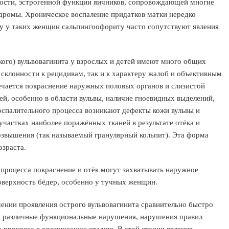
ности, эстрогенной функции яичников, сопровождающей многие
дромы. Хроническое воспаление придатков матки нередко
у у таких женщин сальпингоофориту часто сопутствуют явления
ого) вульвовагинита у взрослых и детей имеют много общих
 склонности к рецидивам, так и к характеру жалоб и объективным
ечается покраснение наружных половых органов и слизистой
ей, особенно в области вульвы, наличие гноевидных выделений,
оспалительного процесса возникают дефекты кожи вульвы и
участках наиболее поражённых тканей в результате отёка и
озвышения (так называемый гранулярный кольпит). Эта форма
озраста.
процесса покраснение и отёк могут захватывать наружное
оверхность бёдер, особенно у тучных женщин.
ении проявления острого вульвовагинита сравнительно быстро
и различные функциональные нарушения, нарушения правил