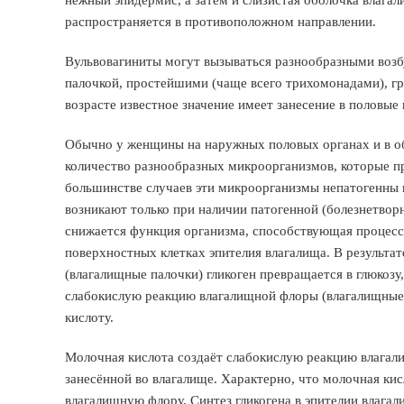
нежный эпидермис, а затем и слизистая оболочка влага
распространяется в противоположном направлении.
Вульвовагиниты могут вызываться разнообразными возб
палочкой, простейшими (чаще всего трихомонадами), гр
возрасте известное значение имеет занесение в половые 
Обычно у женщины на наружных половых органах и в об
количество разнообразных микроорганизмов, которые пр
большинстве случаев эти микроорганизмы непатогенны 
возникают только при наличии патогенной (болезнетворн
снижается функция организма, способствующая процесс
поверхностных клетках эпителия влагалища. В результ
(влагалищные палочки) гликоген превращается в глюкозу
слабокислую реакцию влагалищной флоры (влагалищные п
кислоту.
Молочная кислота создаёт слабокислую реакцию влагал
занесённой во влагалище. Характерно, что молочная ки
влагалищную флору. Синтез гликогена в эпителии влага