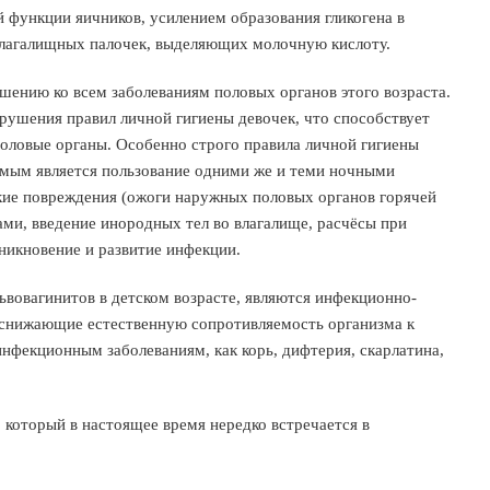
функции яичников, усилением образования гликогена в
влагалищных палочек, выделяющих молочную кислоту.
ошению ко всем заболеваниям половых органов этого возраста.
рушения правил личной гигиены девочек, что способствует
ловые органы. Особенно строго правила личной гигиены
имым является пользование одними же и теми ночными
кие повреждения (ожоги наружных половых органов горячей
ми, введение инородных тел во влагалище, расчёсы при
зникновение и развитие инфекции.
вовагинитов в детском возрасте, являются инфекционно-
 снижающие естественную сопротивляемость организма к
нфекционным заболеваниям, как корь, дифтерия, скарлатина,
 который в настоящее время нередко встречается в