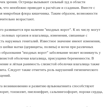
очек зрения. Острицы вызывают сильный зуд в области
, что неизбежно приводит к расчёсам и ссадинам. Вместе с
ная микробная флора кишечника. Таким образом, возможности
ачительно возрастают.
го развивается при наличии "входных ворот". К их числу могут
половых органов и влагалища, изменения, связанные с
сть наружных гениталий. Известное значение имеют изменения,
 шейки матки (цервициты, полипы) и мочи при различных
 образования "входных ворот" заболевание может возникнуть у
лизистой оболочки влагалища, присущими беременности. В
чение и лёгкая ранимость слизистой оболочки влагалища также
ита. Следует также отметить роль нарушений гигиенического
ащений.
ста возникновению и развитию вульвовагинита способствуют
орит, тонзиллит, пиелонефрит, сальпингоофорит, пороки сердца,