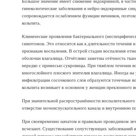
Большое значение имеет снижение эндокринной, в част
гинекологические заболевания и нейро-эндокринные син
сопровождается ослаблением функции яичников, поэтом
кольпита.
Клинические проявления бактериального (неспецифическ
симптомов. Это относится как к длительности течения и
признакам воспаления. В острой стадии воспаления отм
оболочки влагалища. Отчётливо заметны отёчность ткан
нередко с примесью сукровицы. При тяжёлом течении в
многослойного плоского эпителия влагалища. Иногда на 
инфильтрации сосочкового слоя образуются точечные в
кольпита возникает в основном у женщин преклонного в
При значительной распространённости воспалительного 
отверстие мочеиспускательного канала и внутреннюю п
При своевременно начатом и правильно проводимом леч
исчезают. Существование сопутствующих заболеваний 