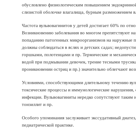
обусловлено физиологическим повышением эндокринной 
слизистой оболочке влагалища, бурным размножением 
Частота вульвовагинитов у детей достигает 60% по отн
Возникновению заболевания во многом препятствуют на
попаданию патогенных микроорганизмов на наружные по
должны соблюдаться в яслях и детских садах; недопуст
горшками, полотенцами и пр. Термические и механичес
водой при подмывании девочек, трение тесными трусика
проникновении остриц и пр.) значительно облегчают во
Условиями, способствующими длительному течению вуль
токсические процессы и иммунологические нарушения,
инфекции. Вульвовагиниты нередко сопутствуют таким и
тонзиллит и пр.
Особого упоминания заслуживает экссудативный диатез,
педиатрической практике.