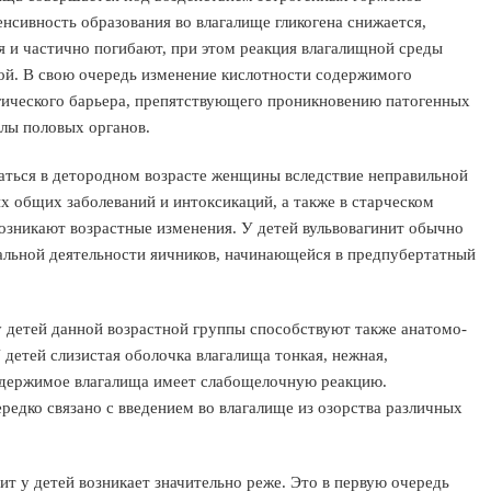
нсивность образования во влагалище гликогена снижается,
 и частично погибают, при этом реакция влагалищной среды
ой. В свою очередь изменение кислотности содержимого
гического барьера, препятствующего проникновению патогенных
елы половых органов.
ться в детородном возрасте женщины вследствие неправильной
 общих заболеваний и интоксикаций, а также в старческом
возникают возрастные изменения. У детей вульвовагинит обычно
мональной деятельности яичников, начинающейся в предпубертатный
 детей данной возрастной группы способствуют также анатомо-
детей слизистая оболочка влагалища тонкая, нежная,
содержимое влагалища имеет слабощелочную реакцию.
редко связано с введением во влагалище из озорства различных
т у детей возникает значительно реже. Это в первую очередь