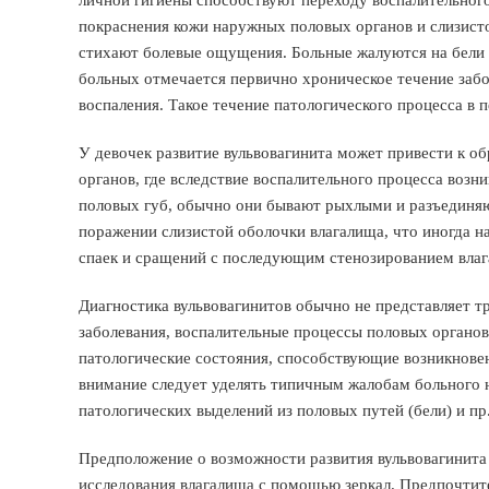
личной гигиены способствуют переходу воспалительного
покраснения кожи наружных половых органов и слизисто
стихают болевые ощущения. Больные жалуются на бели
больных отмечается первично хроническое течение забо
воспаления. Такое течение патологического процесса в 
У девочек развитие вульвовагинита может привести к о
органов, где вследствие воспалительного процесса возн
половых губ, обычно они бывают рыхлыми и разъединяю
поражении слизистой оболочки влагалища, что иногда 
спаек и сращений с последующим стенозированием влаг
Диагностика вульвовагинитов обычно не представляет т
заболевания, воспалительные процессы половых органов
патологические состояния, способствующие возникновен
внимание следует уделять типичным жалобам больного н
патологических выделений из половых путей (бели) и пр
Предположение о возможности развития вульвовагинита
исследования влагалища с помощью зеркал. Предпочтит