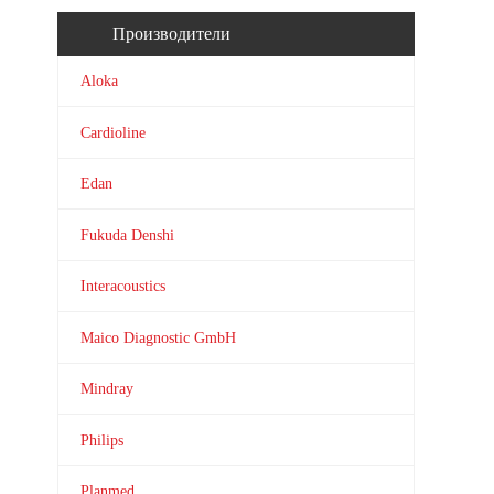
Производители
Aloka
Cardioline
Edan
Fukuda Denshi
Interacoustics
Maico Diagnostic GmbH
Mindray
Philips
Planmed