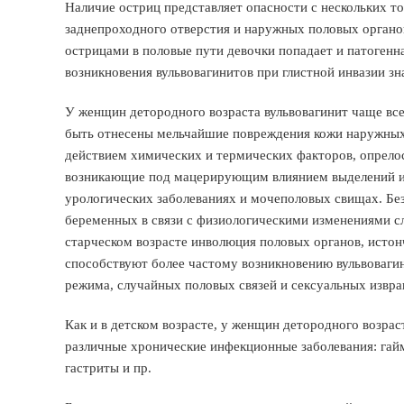
Наличие остриц представляет опасности с нескольких т
заднепроходного отверстия и наружных половых органов
острицами в половые пути девочки попадает и патоген
возникновения вульвовагинитов при глистной инвазии зн
У женщин детородного возраста вульвовагинит чаще все
быть отнесены мельчайшие повреждения кожи наружных 
действием химических и термических факторов, опрело
возникающие под мацерирующим влиянием выделений из
урологических заболеваниях и мочеполовых свищах. Без
беременных в связи с физиологическими изменениями с
старческом возрасте инволюция половых органов, истон
способствуют более частому возникновению вульвовагин
режима, случайных половых связей и сексуальных извр
Как и в детском возрасте, у женщин детородного возра
различные хронические инфекционные заболевания: гайм
гастриты и пр.