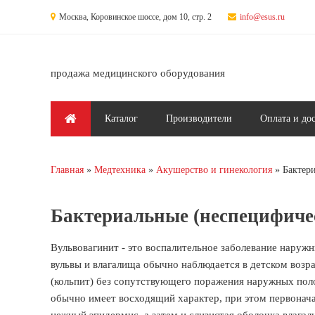
Перейти к основному содержанию
Москва, Коровинское шоссе, дом 10, стр. 2
info@esus.ru
продажа медицинского оборудования
Главное меню
Каталог
Производители
Оплата и до
Главная
Медтехника
Акушерство и гинекология
Бактер
Вы здесь
Бактериальные (неспецифиче
Вульвовагинит - это воспалительное заболевание нару
вульвы и влагалища обычно наблюдается в детском возра
(кольпит) без сопутствующего поражения наружных поло
обычно имеет восходящий характер, при этом первона