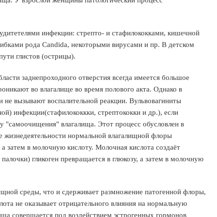
лища. У взрослой женщины патологический процесс
удитетелями инфекции: стрепто- и стафилококками, кишечной
ибками рода Candida, некоторыми вирусами и пр. В детском
пути глистов (острицы).
ласти заднепроходного отверстия всегда имеется большое
оникают во влагалище во время полового акта. Однако в
и не вызывают воспалительной реакции. Вульвовагиниты
ой) инфекции(стафилококкки, стрептококки и др.), если
у "самоочищения" влагалища. Этот процесс обусловлен в
ате жизнедеятельности нормальной влагалищной флоры
, а затем в молочную кислоту. Молочная кислота создаёт
алочки) гликоген превращается в глюкозу, а затем в молочную
ищной среды, что и сдерживает размножение патогенной флоры,
слота не оказывает отрицательного влияния на нормальную
лища совершается под воздействием эстрогенных гормонов