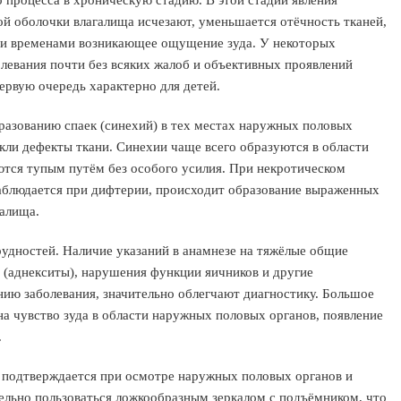
 процесса в хроническую стадию. В этой стадии явления
й оболочки влагалища исчезают, уменьшается отёчность тканей,
 и временами возникающее ощущение зуда. У некоторых
левания почти без всяких жалоб и объективных проявлений
первую очередь характерно для детей.
бразованию спаек (синехий) в тех местах наружных половых
икли дефекты ткани. Синехии чаще всего образуются в области
тся тупым путём без особого усилия. При некротическом
наблюдается при дифтерии, происходит образование выраженных
алища.
рудностей. Наличие указаний в анамнезе на тяжёлые общие
 (аднекситы), нарушения функции яичников и другие
ию заболевания, значительно облегчают диагностику. Большое
а чувство зуда в области наружных половых органов, появление
.
 подтверждается при осмотре наружных половых органов и
ельно пользоваться ложкообразным зеркалом с подъёмником, что