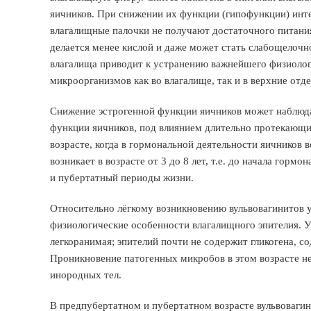
яичников. При снижении их функции (гипофункции) инте
влагалищные палочки не получают достаточного питания
делается менее кислой и даже может стать слабощелочн
влагалища приводит к устранению важнейшего физиоло
микроорганизмов как во влагалище, так и в верхние отд
Снижение эстрогенной функции яичников может наблюда
функции яичников, под влиянием длительно протекающих
возрасте, когда в гормональной деятельности яичников 
возникает в возрасте от 3 до 8 лет, т.е. до начала гор
и пубертатный периоды жизни.
Относительно лёгкому возникновению вульвовагинитов у
физиологические особенности влагалищного эпителия. У 
легкоранимая; эпителий почти не содержит гликогена, 
Проникновение патогенных микробов в этом возрасте не
инородных тел.
В предпубертатном и пубертатном возрасте вульвовагини