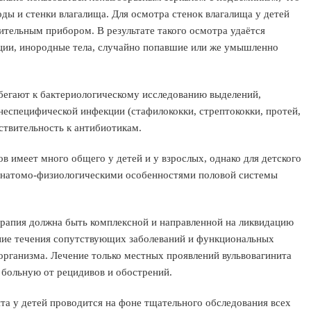
ды и стенки влагалища. Для осмотра стенок влагалища у детей
тельным прибором. В результате такого осмотра удаётся
ции, инородные тела, случайно попавшие или же умышленно
бегают к бактериологическому исследованию выделений,
неспецифической инфекции (стафилококки, стрептококки, протей,
ствительность к антибиотикам.
в имеет много общего у детей и у взрослых, однако для детского
 анатомо-физиологическими особенностями половой системы
рапия должна быть комплексной и направленной на ликвидацию
ние течения сопутствующих заболеваний и функциональных
рганизма. Лечение только местных проявлений вульвовагинита
 больную от рецидивов и обострений.
та у детей проводится на фоне тщательного обследования всех