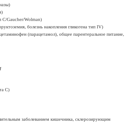
назы)
я)
п С/Gaucher/Wolman)
руктоземия, болезнь накопления гликогена тип IV)
ацетаминофен (парацетамол), общее парентеральное питание,
И
та С)
алительным заболеванием кишечника, склерозирующим