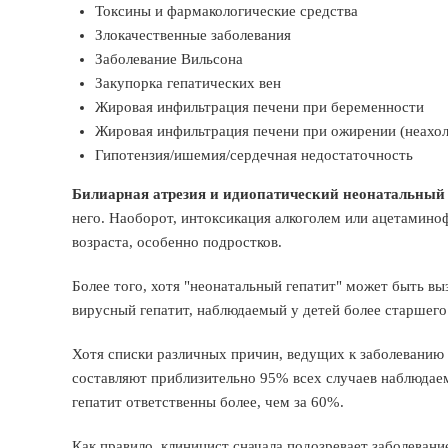
Токсины и фармакологические средства
Злокачественные заболевания
Заболевание Вильсона
Закупорка гепатических вен
Жировая инфильтрация печени при беременности
Жировая инфильтрация печени при ожирении (неахол
Гипотензия/ишемия/сердечная недостаточность
Билиарная атрезия и идиопатический неонатальный
него. Наоборот, интоксикация алкоголем или ацетамино
возраста, особенно подростков.
Более того, хотя "неонатальный гепатит" может быть выз
вирусный гепатит, наблюдаемый у детей более старшего 
Хотя списки различных причин, ведущих к заболеванию 
составляют приблизительно 95% всех случаев наблюдаемо
гепатит ответственны более, чем за 60%.
Как правило, клиницист сначала подозревает заболеван