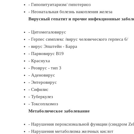
- Гипопитуитаризм/ гипотериоз
- Неонатальная болезнь накопления железа
Вирусный гепатит и прочие инфекционные забол
- Цитомегаловирус
- Герпес симплекс /вирус человеческого герпеса 6/
- вирус Эпштейн - Барра
- Парвовирус В19
- Краснуха
- Реоврус - тип 3
- Аденовирус
- Энтеровирус
- Сифилис
- Туберкулез
- Токсоплазмоз
Метаболическое заболевание
- Нарушения пероксизмальной функции (синдром Zel
- Нарушения метаболизма желчных кислот