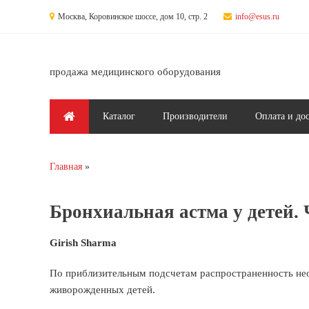
Перейти к основному содержанию
Москва, Коровинское шоссе, дом 10, стр. 2
info@esus.ru
продажа медицинского оборудования
Главное меню
Каталог
Производители
Оплата и до
Главная
Вы здесь
Бронхиальная астма у детей. 
Girish Sharma
По приблизительным подсчетам распространенность неон
живорожденных детей.