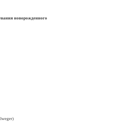
евания новорожденного
lweger)