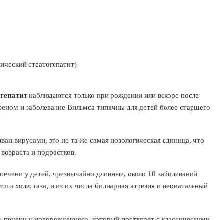
ический стеатогепатит)
 гепатит
наблюдаются только при рождении или вскоре после
феном и заболевание Вильмса типичны для детей более старшего
ван вирусами, это не та же самая нозологическая единица, что
возраста и подростков.
печени у детей, чрезвычайно длинные, около 10 заболеваний
го холестаза, и из их числа билиарная атрезия и неонатальный
ие печени у новорожденного, который поступает с классическими