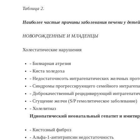
Таблица 2.
Наиболее частые причины заболевания печени у детей
НОВОРОЖДЕННЫЕ И МЛАДЕНЦЫ
Холестатические нарушения
- Билиарная атрезия
- Киста холедоха
- Недостаточнсоть интрагепатических желчных проток
- Синдромы прогрессирующего семейного интрагепати
- Доброкачественный рецидивирующий интрагепатичес
- Сгущение желчи (S/P гемолитическое заболевание)
- Холелитиаз
Идиопатический неонатальный гепатит и имитир
- Кистозный фиброз
- Альфа-1-антитрипсин недостаточность