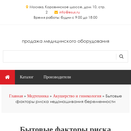
Перейти к основному содержанию
Москва, Коровинское шоссе, дом 10, стр.
2
info@esus.ru
Время работы: будни с 9:00 до 18:00
продажа медицинского оборудования
Поиск
Форма поиска
Главное меню
Каталог
Производители
Вы здесь
Бытовые
Главная
Медтехника
Акушерство и гинекология
факторы риска недонашивания беременности
Бытовые факторы риска