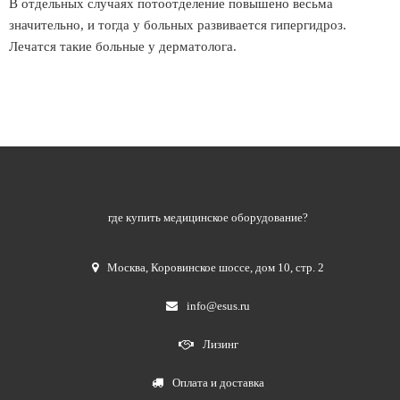
В отдельных случаях потоотделение повышено весьма
значительно, и тогда у больных развивается гипергидроз.
Лечатся такие больные у дерматолога.
где купить медицинское оборудование?
Москва
,
Коровинское шоссе, дом 10, стр. 2
info@esus.ru
Лизинг
Оплата и доставка