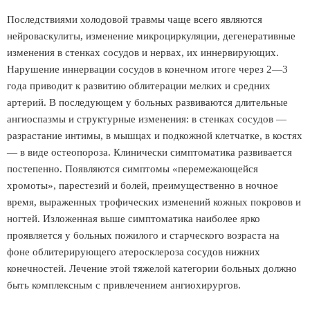
Последствиями холодовой травмы чаще всего являются
нейроваскулиты, изменение микроциркуляции, дегенеративные
изменения в стенках сосудов и нервах, их иннервирующих.
Нарушение иннервации сосудов в конечном итоге через 2—3
года приводит к развитию облитерации мелких и средних
артерий. В последующем у больных развиваются длительные
ангиоспазмы и структурные изменения: в стенках сосудов —
разрастание интимы, в мышцах и подкожной клетчатке, в костях
— в виде остеопороза. Клинически симптоматика развивается
постепенно. Появляются симптомы «перемежающейся
хромоты», парестезий и болей, преимущественно в ночное
время, выраженных трофических изменений кожных покровов и
ногтей. Изложенная выше симптоматика наиболее ярко
проявляется у больных пожилого и старческого возраста на
фоне облитерирующего атеросклероза сосудов нижних
конечностей. Лечение этой тяжелой категории больных должно
быть комплексным с привлечением ангиохирургов.