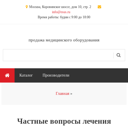
Перейти к основному содержанию
Москва, Коровинское шоссе, дом 10, стр. 2
info@esus.ru
Время работы: будни с 9:00 до 18:00
продажа медицинского оборудования
Поиск
Форма поиска
Главное меню
Каталог
Производители
Вы здесь
Главная
Частные вопросы лечения