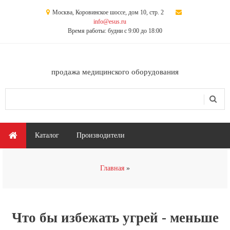
Перейти к основному содержанию
Москва, Коровинское шоссе, дом 10, стр. 2
info@esus.ru
Время работы: будни с 9:00 до 18:00
продажа медицинского оборудования
Поиск
Форма поиска
Главное меню
Каталог
Производители
Вы здесь
Главная
Что бы избежать угрей - меньше