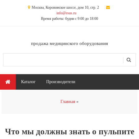
Перейти к основному содержанию
Москва, Коровинское шоссе, дом 10, стр. 2
info@esus.ru
Время работы: будни с 9:00 до 18:00
продажа медицинского оборудования
Поиск
Форма поиска
Главное меню
Каталог
Производители
Вы здесь
Главная
Что мы должны знать о пульпите