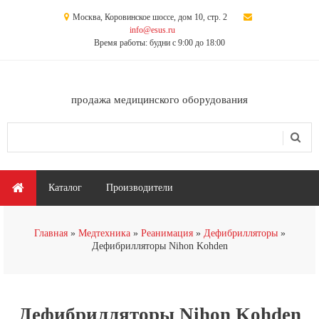
Перейти к основному содержанию
Москва, Коровинское шоссе, дом 10, стр. 2
info@esus.ru
Время работы: будни с 9:00 до 18:00
продажа медицинского оборудования
Поиск
Форма поиска
Главное меню
Каталог
Производители
Вы здесь
Главная
Медтехника
Реанимация
Дефибрилляторы
Дефибрилляторы Nihon Kohden
Дефибрилляторы Nihon Kohden