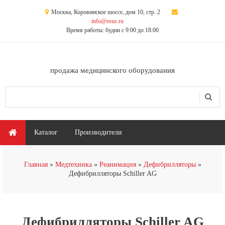
Перейти к основному содержанию
Москва, Коровинское шоссе, дом 10, стр. 2
info@esus.ru
Время работы: будни с 9:00 до 18:00
продажа медицинского оборудования
Поиск
Форма поиска
Главное меню
Каталог
Производители
Вы здесь
Главная
Медтехника
Реанимация
Дефибрилляторы
Дефибрилляторы Schiller AG
Дефибрилляторы Schiller AG