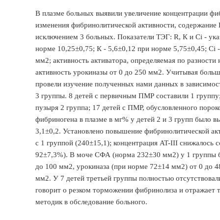
В плазме больных выявили увеличение концентрации фиб
изменения фибринолитической активности, содержание П
исключением 3 больных. Показатели ТЭГ: R, К и Ci - ук
норме 10,25±0,75; К - 5,6±0,12 при норме 5,75±0,45; Ci
мм2; активность активатора, определяемая по разности 
активность урокиназы от 0 до 250 мм2. Учитывая боль
провели изучение полученных нами данных в зависимост
3 группы. 8 детей с первичным ПМР составили 1 группу
пузыря 2 группа; 17 детей с ПМР, обусловленного поро
фибриногена в плазме в мг% у детей 2 и 3 групп было вы
3,1±0,2. Установлено повышение фибринолитической акт
с 1 группой (240±15,1); концентрация AT-III снижалось
92±7,3%). В моче СФА (норма 232±30 мм2) у 1 группы б
до 100 мм2, урокиназа (при норме 72±14 мм2) от 0 до 4
мм2. У 7 детей третьей группы полностью отсутствовал
говорит о резком торможении фибринолиза и отражает т
методик в обследование больного.