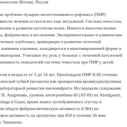
омоносова Москва, Россия
ые проблеме пузырно-мочеточникового рефлюкса (ПМР)
ности лечения остается все еще актуальной. Система гемостаза,
ачение в развитии патологии почек. Имеются многочисленные
а, фибринолиза и воспаления. Экспериментальные и клинические
очечных клубочках, приводящих к развитию почечной
 влиянием плазмина, находящегося в инактивированной форме и
тиваторами. Учитывая эту роль у больных с почечной патологией
начимость показателей системы гемостаза при ПМР у детей.
 в возрасте от 3 до 14 лет. Преобладали ПМР II-III степени.
ической губкой (коллаген) или препаратами крови(одногруппная
о-лабораторной ремиссии пиелонефрита. Исследовали содержание
В. Андреенко, уровень антитромбина-III (АТ-III) по Abiidgaurd,
ga и Guast, время лизиса эуглобулинового сгустка и
яли общую фибринолитическую активность (СФА) на
вую активность на прогретых при 850 в течении 30 мин
у Yamamoto.