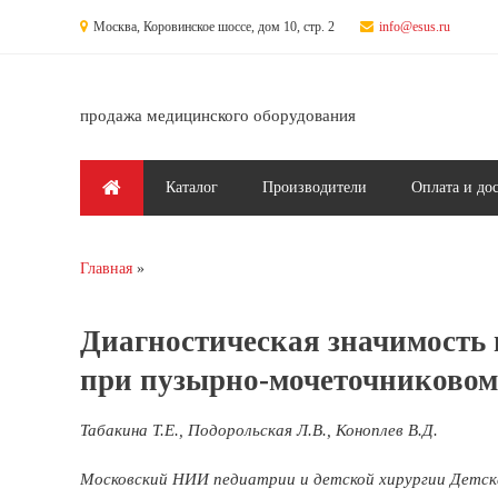
Перейти к основному содержанию
Москва, Коровинское шоссе, дом 10, стр. 2
info@esus.ru
продажа медицинского оборудования
Главное меню
Каталог
Производители
Оплата и до
Главная
Вы здесь
Диагностическая значимость 
при пузырно-мочеточниковом 
Табакина Т.Е., Подорольская Л.В., Коноплев В.Д.
Московский НИИ педиатрии и детской хирургии Детская