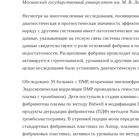
Московский государственный университет им. М. В. Л
Несмотря на многочисленные исследования, посвященн
диагностическая и прогностическая значимость эффектив
наряду с другими системами имеет патогенетическое зн
данные, указывающие на тесную связь системы гемостаз
данные свидетельствуют о роли отложений фибрина в п
недостаточности. Расщепление фибрина происходит под
активируется стрептокиназой, урокиназой и другими ак
целью исследования было установить диагностическую з
Обследовано 39 больных с ПМР, вторичным пиелонефритом
Эндоскопическая корреляция ПМР проводилась гемостат
плазма с тромбином). Дети поступали в стадии клиник
фибриногена плазмы по методу Bidwell в модификации Г.
продукты деградации фибриногена (ПДФ) методом Nannim
тромбоэластограмму. В утренней порции мочи определ
стандартных фибриновых пластинах по Astrup, плазмино
фибриновых пластинах, активность урокиназы по метод