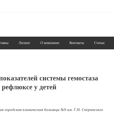
ставка
Лизинг
О компании
Контакты
Статьи
показателей системы гемостаза
рефлюксе у детей
 городская клиническая больница №9 им. Г.Н. Сперансокго