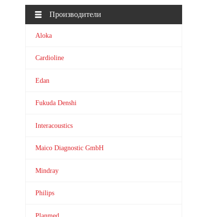
Производители
Aloka
Cardioline
Edan
Fukuda Denshi
Interacoustics
Maico Diagnostic GmbH
Mindray
Philips
Planmed