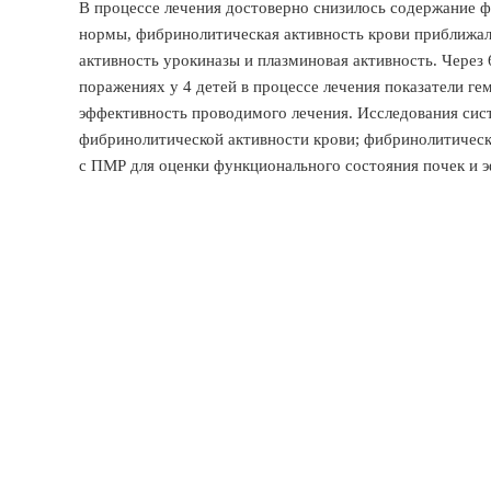
В процессе лечения достоверно снизилось содержание фи
нормы, фибринолитическая активность крови приближала
активность урокиназы и плазминовая активность. Через
поражениях у 4 детей в процессе лечения показатели г
эффективность проводимого лечения. Исследования сис
фибринолитической активности крови; фибринолитическ
с ПМР для оценки функционального состояния почек и 