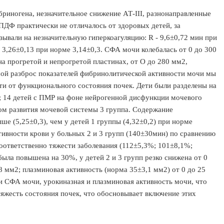
риногена, незначительное снижение АТ-III, разнонаправленные
ДФ практически не отличалось от здоровых детей, за
азывали на незначительную гиперкоагуляцию: R - 9,6±0,72 мин при
 - 3,26±0,13 при норме 3,14±0,3. СФА мочи колебалась от 0 до 300
на прогретой и непрогретой пластинах, от О до 280 мм2,
шой разброс показателей фибринолитической активности мочи мы
и от функционального состояния почек. Дети были разделены на
; 14 детей с ПМР на фоне нейрогенной дисфункции мочевого
ком развития мочевой системы 3 группа. Содержание
ше (5,25±0,3), чем у детей 1 группы (4,32±0,2) при норме
ивности крови у больных 2 и 3 групп (140±30мин) по сравнению
 соответственно тяжести заболевания (112±5,3%; 101±8,1%;
ыла повышена на 30%, у детей 2 и 3 групп резко снижена от 0
8 мм2; плазминовая активность (норма 35±3,1 мм2) от 0 до 25
и СФА мочи, урокиназная и плазминовая активность мочи, что
яжесть состояния почек, что обосновывает включение этих