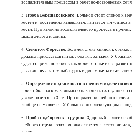
воспалительным процессом в реберно-позвонковых сочл
3.
Проба Верещаковского.
Больной стоит спиной к вра
костей и, постепенно надавливая, пытается углубитьс
кости. При наличии воспалительного процесса в прямых
мышц живота и спины.
4.
Симптом Форестье.
Больной стоит спиной к стенке, п
должны прикасаться пятки, лопатки, затылок. У больн
будет соприкосновения в какой-либо точке из-за развити
расстояние, а затем наблюдать в динамике за изменение
5.
Определение подвижности в шейном отделе позво
просят больного максимально наклонить голову вниз и с
увеличивается на 3 см. При поражении шейного отдела 
вообще не меняется. У больных анкилозирующим спонд
6.
Проба подбородок - грудина
. Здоровый человек сво
шейного отдела позвоночника остается расстояние меж
вперед.