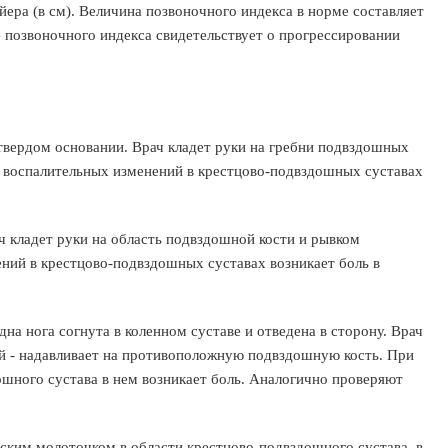
ра (в см). Величина позвоночного индекса в норме составляет
е позвоночного индекса свидетельствует о прогрессировании
 твердом основании. Врач кладет руки на гребни подвздошных
ии воспалительных изменений в крестцово-подвздошных суставах
ач кладет руки на область подвздошной кости и рывком
ений в крестцово-подвздошных суставах возникает боль в
дна нога согнута в коленном суставе и отведена в сторону. Врач
гой - надавливает на противоположную подвздошную кость. При
шного сустава в нем возникает боль. Аналогично проверяют
ским молоточком в области крестцово-подвздошного сустава, в