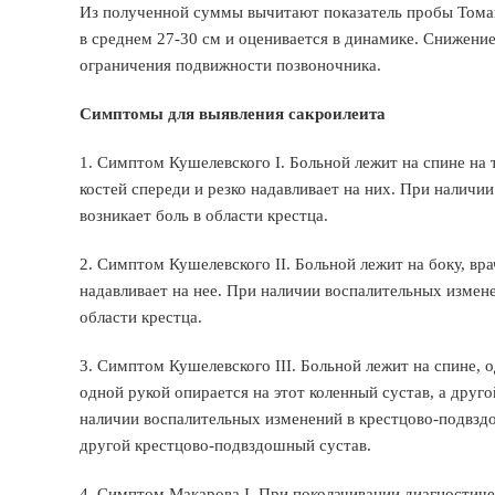
Из полученной суммы вычитают показатель пробы Томайе
в среднем 27-30 см и оценивается в динамике. Снижени
ограничения подвижности позвоночника.
Симптомы для выявления сакроилеита
1. Симптом Кушелевского I. Больной лежит на спине на
костей спереди и резко надавливает на них. При налич
возникает боль в области крестца.
2. Симптом Кушелевского II. Больной лежит на боку, вр
надавливает на нее. При наличии воспалительных измен
области крестца.
3. Симптом Кушелевского III. Больной лежит на спине, о
одной рукой опирается на этот коленный сустав, а дру
наличии воспалительных изменений в крестцово-подвздо
другой крестцово-подвздошный сустав.
4. Симптом Макарова I. При поколачивании диагностиче