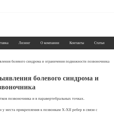
ставка
Лизинг
О компании
Контакты
Статьи
вления болевого синдрома и ограничения подвижности позвоночника
ыявления болевого синдрома и
звоночника
тков позвоночника и в паравертебральных точках.
 у места прикрепления к позвонкам X-XII ребер в связи с