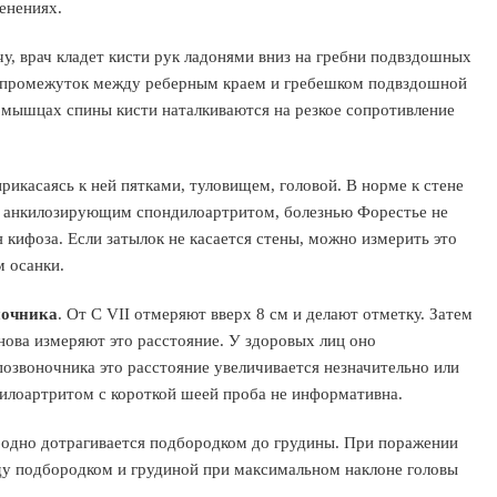
енениях.
чу, врач кладет кисти рук ладонями вниз на гребни подвздошных
я в промежуток между реберным краем и гребешком подвздошной
 мышцах спины кисти наталкиваются на резкое сопротивление
рикасаясь к ней пятками, туловищем, головой. В норме к стене
ых анкилозирующим спондилоартритом, болезнью Форестье не
я кифоза. Если затылок не касается стены, можно измерить это
м осанки.
ночника
. От C VII отмеряют вверх 8 см и делают отметку. Затем
нова измеряют это расстояние. У здоровых лиц оно
позвоночника это расстояние увеличивается незначительно или
илоартритом с короткой шеей проба не информативна.
бодно дотрагивается подбородком до грудины. При поражении
ду подбородком и грудиной при максимальном наклоне головы