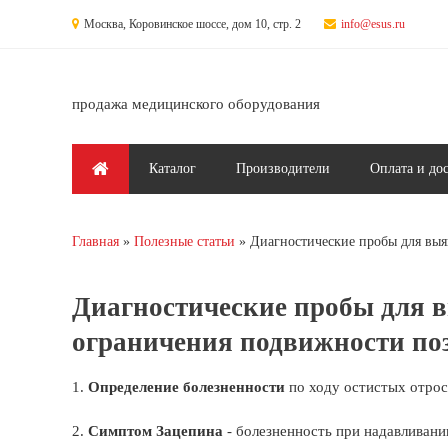
Перейти к основному содержанию
Москва, Коровинское шоссе, дом 10, стр. 2
info@esus.ru
продажа медицинского оборудования
Главное меню
Каталог
Производители
Оплата и до
Главная
Полезные статьи
Диагностические пробы для выя
Вы здесь
Диагностические пробы для в
ограничения подвижности по
1.
Определение болезненности
по ходу остистых отрос
2.
Симптом Зацепина
- болезненность при надавливании