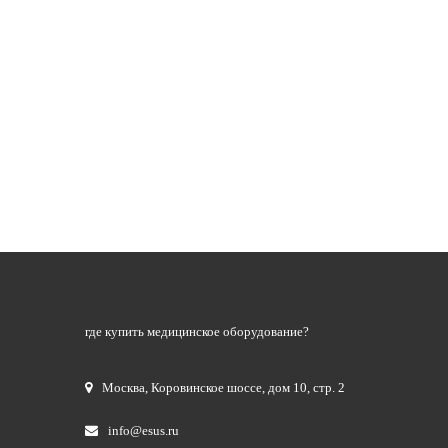
где купить медицинское оборудование?
Москва
,
Коровинское шоссе, дом 10, стр. 2
info@esus.ru