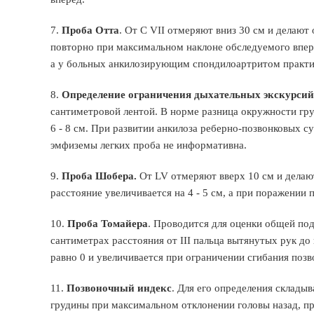
7.
Проба Отта
. От C VII отмеряют вниз 30 см и делаю
повторно при максимальном наклоне обследуемого вперед
а у больных анкилозирующим спондилоартритом практич
8.
Определение ограничения дыхательных экскурсий
сантиметровой лентой. В норме разница окружности гр
6 - 8 см. При развитии анкилоза реберно-позвонковых су
эмфиземы легких проба не информативна.
9.
Проба Шобера.
От LV отмеряют вверх 10 см и делают
расстояние увеличивается на 4 - 5 см, а при поражении
10.
Проба Томайера
. Проводится для оценки общей по
сантиметрах расстояния от III пальца вытянутых рук до
равно 0 и увеличивается при ограничении сгибания позв
11.
Позвоночный индекс
. Для его определения складыв
грудины при максимальном отклонении головы назад, пр