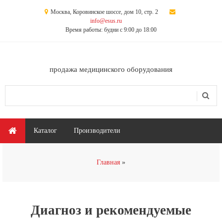
Перейти к основному содержанию
Москва, Коровинское шоссе, дом 10, стр. 2
info@esus.ru
Время работы: будни с 9:00 до 18:00
продажа медицинского оборудования
Поиск
Форма поиска
Главное меню
Каталог
Производители
Вы здесь
Главная
Диагноз и рекомендуемые