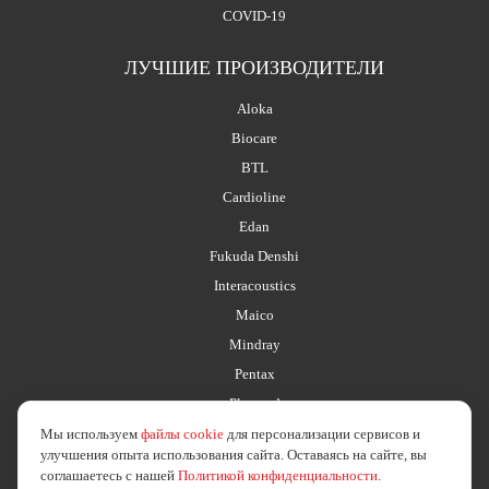
COVID-19
ЛУЧШИЕ ПРОИЗВОДИТЕЛИ
Aloka
Biocare
BTL
Cardioline
Edan
Fukuda Denshi
Interacoustics
Maico
Mindray
Pentax
Planmed
Мы используем
файлы cookie
для персонализации сервисов и
улучшения опыта использования сайта. Оставаясь на сайте, вы
соглашаетесь с нашей
Политикой конфиденциальности
.