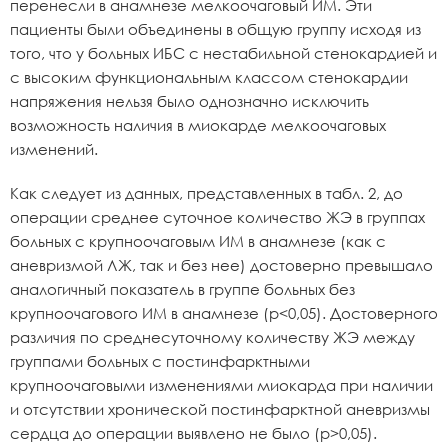
перенесли в анамнезе мелкоочаговый ИМ. Эти
пациенты были объединены в общую группу исходя из
того, что у больных ИБС с нестабильной стенокардией и
с высоким функциональным классом стенокардии
напряжения нельзя было однозначно исключить
возможность наличия в миокарде мелкоочаговых
изменений.
Как следует из данных, представленных в табл. 2, до
операции среднее суточное количество ЖЭ в группах
больных с крупноочаговым ИМ в анамнезе (как с
аневризмой ЛЖ, так и без нее) достоверно превышало
аналогичный показатель в группе больных без
крупноочагового ИМ в анамнезе (р<0,05). Достоверного
различия по среднесуточному количеству ЖЭ между
группами больных с постинфарктными
крупноочаговыми изменениями миокарда при наличии
и отсутствии хронической постинфарктной аневризмы
сердца до операции выявлено не было (р>0,05).