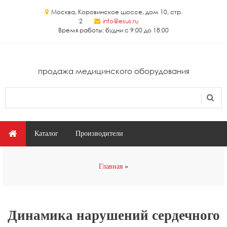
Перейти к основному содержанию
Москва, Коровинское шоссе, дом 10, стр.
2
info@esus.ru
Время работы: будни с 9:00 до 18:00
продажа медицинского оборудования
Поиск
Форма поиска
Главное меню
Каталог
Производители
Вы здесь
Главная
Динамика нарушений сердечного