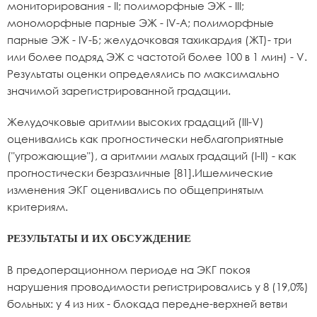
мониторирования - II; полиморфные ЭЖ - III;
мономорфные парные ЭЖ - IV-А; полиморфные
парные ЭЖ - IV-Б; желудочковая тахикардия (ЖТ)- три
или более подряд ЭЖ с частотой более 100 в 1 мин) - V.
Результаты оценки определялись по максимально
значимой зарегистрированной градации.
Желудочковые аритмии высоких градаций (III-V)
оценивались как прогностически неблагоприятные
("угрожающие"), а аритмии малых градаций (I-II) - как
прогностически безразличные [81].Ишемические
изменения ЭКГ оценивались по общепринятым
критериям.
РЕЗУЛЬТАТЫ И ИХ ОБСУЖДЕНИЕ
В предоперационном периоде на ЭКГ покоя
нарушения проводимости регистрировались у 8 (19,0%)
больных: у 4 из них - блокада передне-верхней ветви