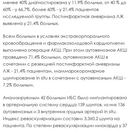
менее 40% диагностирована у 11,9% больных, от 40 % до
60% - у 66,7%, более 60% - у 21,4% пациентов
исследуемой группы. Постинфарктная аневризма ЛЖ
выявлена у 21,4% больных.
Всем больным в условиях экстракорпорального
кровообращения и фармакохолодовой кардиоплегии
выполнена операция АКШ. При этом аутовенозное АКШ
проведено 71,4% больным, аутовенозное АКШ в
сочетании с резекцией постинфарктной аневризмы
ЛЖ - 21,4% пациентам, маммарокоронарное
шунтирование in situ в сочетании с аутовенозным АКШ -
7,2% больным.
Анализируемым 42 больным ИБС было имплантировано
в артериальную систему сердца 139 шунтов, из них 136
аутовенозных и 3 внутренних грудных артерий in situ.
Индекс реваскуляризации составил 3,3±0,2 шунта на
пациента. По степени реваскуляризации миокарда у 37