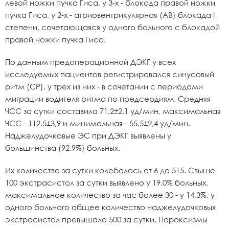
левой ножки пучка Гиса, у 3-х - блокада правой ножки
пучка Гиса, у 2-х - атриовентрикулярная (АВ) блокада I
степени, сочетающаяся у одного больного с блокадой
правой ножки пучка Гиса.
По данным предоперационной ДЭКГ у всех
исследуемых пациентов регистрировался синусовый
ритм (СР), у трех из них - в сочетании с периодами
миграции водителя ритма по предсердиям. Средняя
ЧСС за сутки составила 71,2±2,1 уд/мин, максимальная
ЧСС - 112,5±3,9 и минимальная - 55,5±2,4 уд/мин.
Наджелудочковые ЭС при ДЭКГ выявлены у
большинства (92,9%) больных.
Их количество за сутки колебалось от 6 до 515. Свыше
100 экстрасистол за сутки выявлено у 19,0% больных,
максимальное количество за час более 30 - у 14,3%, у
одного больного общее количество наджелудочковых
экстрасистол превышало 500 за сутки. Пароксизмы