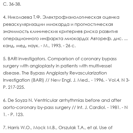
С. 36-38.
4. Николаева Т.Ф. Электрофизиологическая оценка
реваскуляризации миокарда и прогностическая
значимость клинических критериев риска развития
операционного инфаркта миокарда: Автореф. дис. ...
канд. мед. наук. - М., 1993. - 26 с.
5. BARI investigators. Comparison of coronary bypass
surgery with angioplasty in patients with multivessel
disease. The Bypass Angiplasty Revascularization
Investigation (BARI) // New Engl. J. Med., - 1996. - Vol.4, N 3-
P. 217-225.
6. De Soyza N. Ventricular arrhythmias before and after
aorto-coronary by-pass surgery // Int. J. Cardiol. - 1981. - N
1. - P. 123.
7. Harris W.O., Mock M.B., Orszulak T.A., et al. Use of