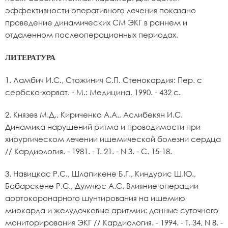
эффективности оперативного лечения показано
проведение динамических СМ ЭКГ в раннем и
отдаленном послеоперационных периодах.
ЛИТЕРАТУРА
1. Ламбич И.С., Стожинич С.П. Стенокардия: Пер. с
сербско-хорват. - М.: Медицина, 1990. - 432 с.
2. Князев М.Д., Кириченко А.А., Аслибекян И.С.
Динамика нарушений ритма и проводимости при
хирургическом лечении ишемической болезни сердца
// Кардиология. - 1981. - Т. 21. - N 3. - С. 15-18.
3. Навицкас Р.С., Шлапикене Б.Г., Киндурис Ш.Ю.,
Бабарскене Р.С., Думчюс А.С. Влияние операции
аортокоронарного шунтирования на ишемию
миокарда и желудочковые аритмии: данные суточного
мониторирования ЭКГ // Кардиология. - 1994. - Т. 34, N 8. -