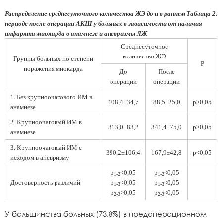
Распределение среднесуточного количества ЖЭ до и в раннем
Таблица 2.
периоде после операции АКШ у больных в зависимости от наличия
инфаркта миокарда в анамнезе и аневризмы ЛЖ
Среднесуточное
количество ЖЭ
Группы больных по степени
Р
поражения миокарда
До
После
операции
операции
1. Без крупноочагового ИМ в
108,4±34,7
88,5±25,0
р>0,05
анамнезе
2. Крупноочаговый ИМ в
313,0±83,2
341,4±75,0
р>0,05
анамнезе
3. Крупноочаговый ИМ с
390,2±106,4
167,9±42,8
р<0,05
исходом в аневризму
р
<0,05
p
<0,05
1-2
1-2
Достоверность различий
р
<0,05
р
<0,05
1-3
1-3
р
>0,05
р
<0,05
2-3
2-3
У большинства больных (73,8%) в предоперационном