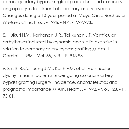
coronary artery bypass surgical procedure and coronary
angioplasty in treatment of coronary artery disease:
Changes during a 10-year period at Mayo Clinic Rochester
// Mayo Clinic Proc. - 1996. - N 4. - P.927-935.
8. Huikuri H.V., Korhonen U.R., Takkunen J.T. Ventricular
arrhythmias induced by dynamic and static exercise in
relation to coronary artery bypass grafting // Am. J.
Cardiol. - 1985. - Vol. 55, N 8. - P. 948-951.
9. Smith B.C., Leung J.M., Keith F.M. et al. Ventricular
dysrhythmias in patients under going coronary artery
bypass grafting surgery: incidence, characteristics and
prognostic importance // Am. Heart J. - 1992. - Vol. 123. - P.
73-81.