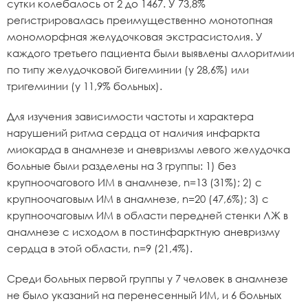
сутки колебалось от 2 до 1467. У 73,8%
регистрировалась преимущественно монотопная
мономорфная желудочковая экстрасистолия. У
каждого третьего пациента были выявлены аллоритмии
по типу желудочковой бигеминии (у 28,6%) или
тригеминии (у 11,9% больных).
Для изучения зависимости частоты и характера
нарушений ритма сердца от наличия инфаркта
миокарда в анамнезе и аневризмы левого желудочка
больные были разделены на 3 группы: 1) без
крупноочагового ИМ в анамнезе, n=13 (31%); 2) с
крупноочаговым ИМ в анамнезе, n=20 (47,6%); 3) с
крупноочаговым ИМ в области передней стенки ЛЖ в
анамнезе с исходом в постинфарктную аневризму
сердца в этой области, n=9 (21,4%).
Среди больных первой группы у 7 человек в анамнезе
не было указаний на перенесенный ИМ, и 6 больных