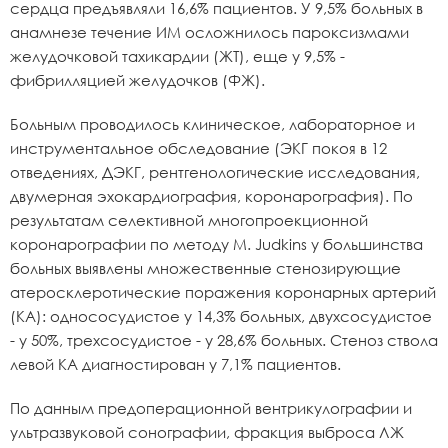
сердца предъявляли 16,6% пациентов. У 9,5% больных в
анамнезе течение ИМ осложнилось пароксизмами
желудочковой тахикардии (ЖТ), еще у 9,5% -
фибрилляцией желудочков (ФЖ).
Больным проводилось клиническое, лабораторное и
инструментальное обследование (ЭКГ покоя в 12
отведениях, ДЭКГ, рентгенологические исследования,
двумерная эхокардиография, коронарография). По
результатам селективной многопроекционной
коронарографии по методу M. Judkins у большинства
больных выявлены множественные стенозирующие
атеросклеротические поражения коронарных артерий
(КА): однососудистое у 14,3% больных, двухсосудистое
- у 50%, трехсосудистое - у 28,6% больных. Стеноз ствола
левой КА диагностирован у 7,1% пациентов.
По данным предоперационной вентрикулографии и
ультразвуковой сонографии, фракция выброса ЛЖ