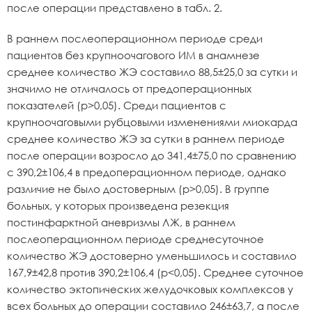
после операции представлено в табл. 2.
В раннем послеоперационном периоде среди
пациентов без крупноочагового ИМ в анамнезе
среднее количество ЖЭ составило 88,5±25,0 за сутки и
значимо не отличалось от предоперационных
показателей (р>0,05). Среди пациентов с
крупноочаговыми рубцовыми изменениями миокарда
среднее количество ЖЭ за сутки в раннем периоде
после операции возросло до 341,4±75,0 по сравнению
с 390,2±106,4 в предоперационном периоде, однако
различие не было достоверным (р>0,05). В группе
больных, у которых произведена резекция
постинфарктной аневризмы ЛЖ, в раннем
послеоперационном периоде среднесуточное
количество ЖЭ достоверно уменьшилось и составило
167,9±42,8 против 390,2±106,4 (р<0,05). Среднее суточное
количество эктопических желудочковых комплексов у
всех больных до операции составило 246±63,7, а после