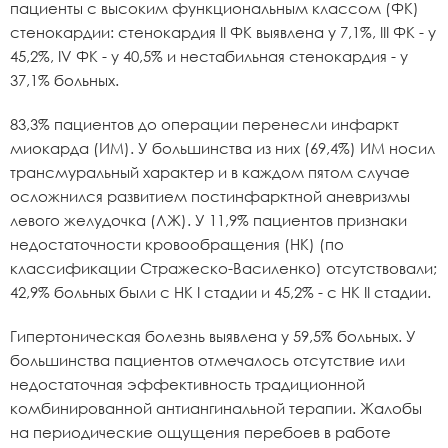
пациенты с высоким функциональным классом (ФК)
стенокардии: стенокардия II ФК выявлена у 7,1%, III ФК - у
45,2%, IV ФК - у 40,5% и нестабильная стенокардия - у
37,1% больных.
83,3% пациентов до операции перенесли инфаркт
миокарда (ИМ). У большинства из них (69,4%) ИМ носил
трансмуральный характер и в каждом пятом случае
осложнился развитием постинфарктной аневризмы
левого желудочка (ЛЖ). У 11,9% пациентов признаки
недостаточности кровообращения (НК) (по
классификации Стражеско-Василенко) отсутствовали;
42,9% больных были с НК I стадии и 45,2% - с НК II стадии.
Гипертоническая болезнь выявлена у 59,5% больных. У
большинства пациентов отмечалось отсутствие или
недостаточная эффективность традиционной
комбинированной антиангинальной терапии. Жалобы
на периодические ощущения перебоев в работе