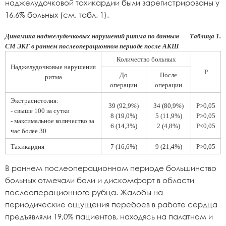
наджелудочковой тахикардии были зарегистрированы у
16,6% больных (см. табл. 1).
Динамика наджелудочковых нарушений ритма по данным
Таблица 1.
СМ ЭКГ в раннем послеоперационном периоде после АКШ
Количество больных
Наджелудочковые нарушения
Р
До
После
ритма
операции
операции
Экстрасистолия:
39 (92,9%)
34 (80,9%)
P>0,05
- cвыше 100 за сутки
8 (19,0%)
5 (11,9%)
P>0,05
- максимальное количество за
6 (14,3%)
2 (4,8%)
P<0,05
час более 30
Тахикардия
7 (16,6%)
9 (21,4%)
P>0,05
В раннем послеоперационном периоде большинство
больных отмечали боли и дискомфорт в области
послеоперационного рубца. Жалобы на
периодические ощущения перебоев в работе сердца
предъявляли 19,0% пациентов, находясь на палатном и