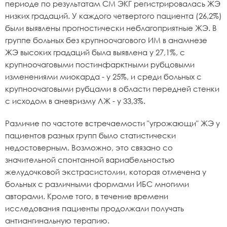
периоде по результатам СМ ЭКГ регистрировалась ЖЭ
низких градаций. У каждого четвертого пациента (26,2%)
были выявлены прогностически неблагоприятные ЖЭ. В
группе больных без крупноочагового ИМ в анамнезе
ЖЭ высоких градаций была выявлена у 27,1%, с
крупноочаговыми постинфарктными рубцовыми
изменениями миокарда - у 25%, и среди больных с
крупноочаговыми рубцами в области передней стенки
с исходом в аневризму ЛЖ - у 33,3%.
Различие по частоте встречаемости "угрожающи" ЖЭ у
пациентов разных групп было статистически
недостоверным. Возможно, это связано со
значительной спонтанной вариабельностью
желудочковой экстрасистолии, которая отмечена у
больных с различными формами ИБС многими
авторами. Кроме того, в течение времени
исследования пациенты продолжали получать
антиангинальную терапию.