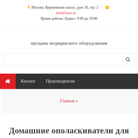
Перейти к основному содержанию
Москва, Коровинское шоссе, дом 10, стр. 2
info@esus.ru
Время работы: будни с 9:00 до 18:00
продажа медицинского оборудования
Поиск
Форма поиска
Главное меню
Каталог
Производители
Вы здесь
Главная
Домашние ополаскиватели для