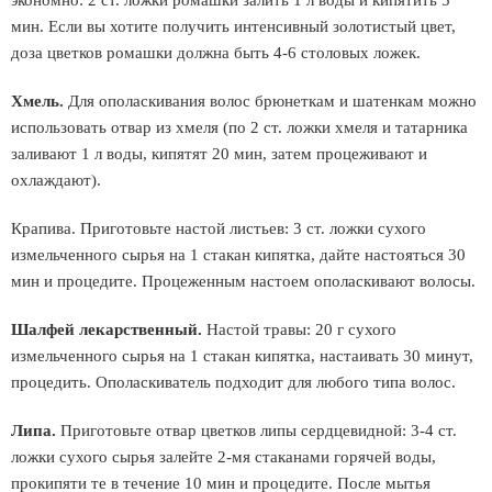
экономно: 2 ст. ложки ромашки залить 1 л воды и кипятить 5
мин. Если вы хотите получить интенсивный золотистый цвет,
доза цветков ромашки должна быть 4-6 столовых ложек.
Хмель.
Для ополаскивания волос брюнеткам и шатенкам можно
использовать отвар из хмеля (по 2 ст. ложки хмеля и татарника
заливают 1 л воды, кипятят 20 мин, затем процеживают и
охлаждают).
Крапива. Приготовьте настой листьев: 3 ст. ложки сухого
измельченного сырья на 1 стакан кипятка, дайте настояться 30
мин и процедите. Процеженным настоем ополаскивают волосы.
Шалфей лекарственный.
Настой травы: 20 г сухого
измельченного сырья на 1 стакан кипятка, настаивать 30 минут,
процедить. Ополаскиватель подходит для любого типа волос.
Липа.
Приготовьте отвар цветков липы сердцевидной: 3-4 ст.
ложки сухого сырья залейте 2-мя стаканами горячей воды,
прокипяти те в течение 10 мин и процедите. После мытья