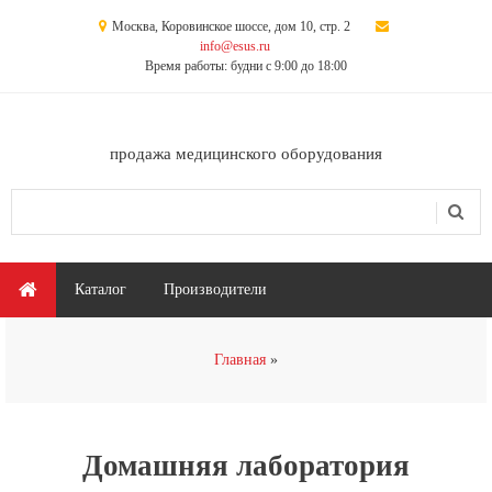
Перейти к основному содержанию
Москва, Коровинское шоссе, дом 10, стр. 2
info@esus.ru
Время работы: будни с 9:00 до 18:00
продажа медицинского оборудования
Поиск
Форма поиска
Главное меню
Каталог
Производители
Вы здесь
Главная
Домашняя лаборатория