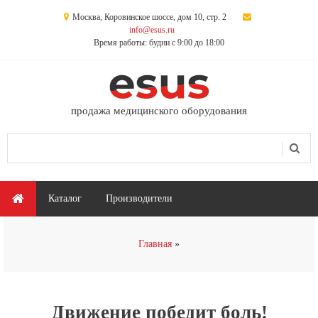
Перейти к основному содержанию
Москва, Коровинское шоссе, дом 10, стр. 2
info@esus.ru
Время работы: будни с 9:00 до 18:00
продажа медицинского оборудования
Поиск
Форма поиска
Главное меню
Каталог
Производители
Вы здесь
Главная
Движение победит боль!