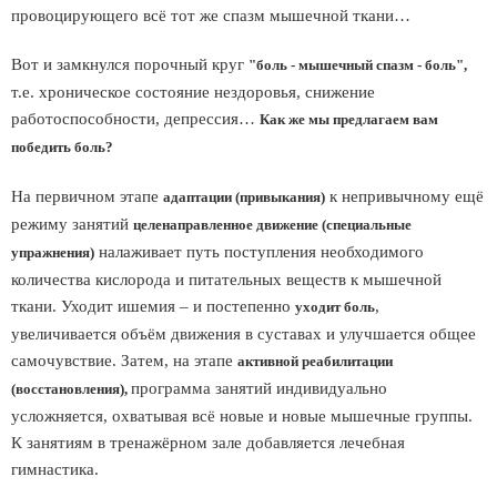
провоцирующего всё тот же спазм мышечной ткани…
Вот и замкнулся порочный круг
"боль - мышечный спазм - боль",
т.е. хроническое состояние нездоровья, снижение
работоспособности, депрессия…
Как же мы предлагаем вам
победить боль?
На первичном этапе
к непривычному ещё
адаптации (привыкания)
режиму занятий
целенаправленное движение (специальные
налаживает путь поступления необходимого
упражнения)
количества кислорода и питательных веществ к мышечной
ткани. Уходит ишемия – и постепенно
,
уходит боль
увеличивается объём движения в суставах и улучшается общее
самочувствие. Затем, на этапе
активной реабилитации
программа занятий индивидуально
(восстановления),
усложняется, охватывая всё новые и новые мышечные группы.
К занятиям в тренажёрном зале добавляется лечебная
гимнастика.