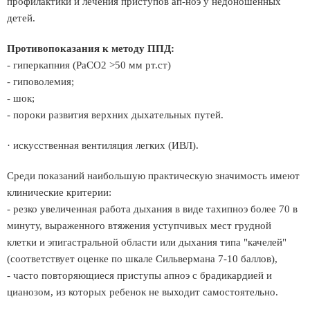
профилактики и лечения приступов ап-ноэ у недоношенных
детей.
Противопоказания к методу ППД:
- гиперкапния (РаСО2 >50 мм рт.ст)
- гиповолемия;
- шок;
- пороки развития верхних дыхательных путей.
· искусственная вентиляция легких (ИВЛ).
Среди показаний наибольшую практическую значимость имеют
клинические критерии:
- резко увеличенная работа дыхания в виде тахипноэ более 70 в
минуту, выраженного втяжения уступчивых мест грудной
клетки и эпигастральной области или дыхания типа "качелей"
(соответствует оценке по шкале Сильвермана 7-10 баллов),
- часто повторяющиеся приступы апноэ с брадикардией и
цианозом, из которых ребенок не выходит самостоятельно.