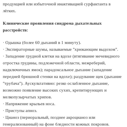
продукцией или избыточной инактивацией сурфактанта в
лёгких.
Клинические проявления синдрома дыхательных
расстройств:
· Одышка (более 60 дыханий в 1 минуту).
· Экспираторные шумы, называемые "хрюкающим выдохом".
· Западение грудной клетки на вдохе (втягивание мечевидного
отростка грудины, подложечной области, межреберий,
надключичных ямок); парадоксальное дыхание (западение
передней брюшной стенки на вдохе); раздувание щек (дыхание
"трубача"). Аускультативно: резко ослабленное дыхание,
возможно появление высоких сухих, крепитирующих и
мелкопузырчатых хрипов.
· Напряжение крыльев носа.
· Приступы апноэ.
· Цианоз (периоральный, позднее акроцианоз или
генерализованный) на фоне бледности кожных покровов.