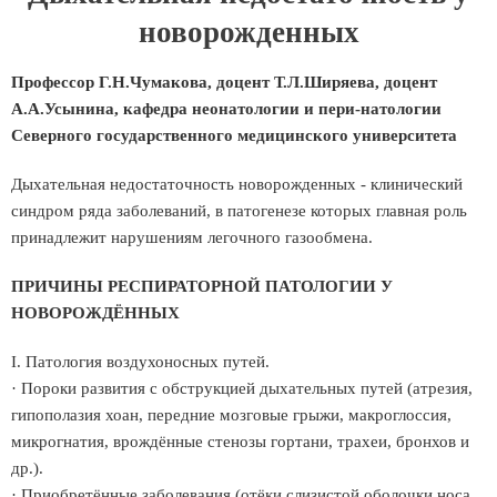
новорожденных
Профессор Г.Н.Чумакова, доцент Т.Л.Ширяева, доцент
А.А.Усынина, кафедра неонатологии и пери-натологии
Северного государственного медицинского университета
Дыхательная недостаточность новорожденных - клинический
синдром ряда заболеваний, в патогенезе которых главная роль
принадлежит нарушениям легочного газообмена.
ПРИЧИНЫ РЕСПИРАТОРНОЙ ПАТОЛОГИИ У
НОВОРОЖДЁННЫХ
I. Патология воздухоносных путей.
· Пороки развития с обструкцией дыхательных путей (атрезия,
гипополазия хоан, передние мозговые грыжи, макроглоссия,
микрогнатия, врождённые стенозы гортани, трахеи, бронхов и
др.).
· Приобретённые заболевания (отёки слизистой оболочки носа,