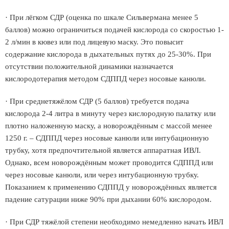
· При лёгком СДР (оценка по шкале Сильвермана менее 5
баллов) можно ограничиться подачей кислорода со скоростью 1-
2 л/мин в кювез или под лицевую маску. Это повысит
содержание кислорода в дыхательных путях до 25-30%. При
отсутствии положительной динамики назначается
кислородотерапия методом СДППД через носовые канюли.
· При среднетяжёлом СДР (5 баллов) требуется подача
кислорода 2-4 литра в минуту через кислородную палатку или
плотно наложенную маску, а новорождённым с массой менее
1250 г. – СДППД через носовые канюли или интубационную
трубку, хотя предпочтительной является аппаратная ИВЛ.
Однако, всем новорождённым может проводится СДППД или
через носовые канюли, или через интубационную трубку.
Показанием к применению СДППД у новорождённых является
падение сатурации ниже 90% при дыхании 60% кислородом.
· При СДР тяжёлой степени необходимо немедленно начать ИВЛ