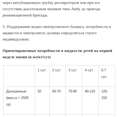
через интубационную трубку респиратором или при его
отсутствии дыхательным мешком типа Амбу до приезда
реанимационной бригады.
5. Поддержание водно-электролитного баланса, потребности в
жидкости и электролитах должны определяться строго
индивидуально.
Ориентировочные потребности в жидкости детей на первой
неделе жизни (в мл/кт/сут)
1 сут.
2 сут.
3 сут.
4 сут.
5-7
сут.
Доношенные
50
60-70
70-90
90-120
120-
(масса > 2500
150
гр)