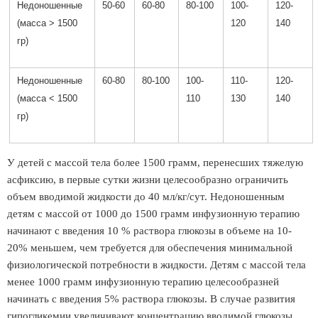
Недоношенные
50-60
60-80
80-100
100-
120-
(масса > 1500
120
140
гр)
Недоношенные
60-80
80-100
100-
110-
120-
(масса < 1500
110
130
140
гр)
У детей с массой тела более 1500 грамм, перенесших тяжелую
асфиксию, в первые сутки жизни целесообразно ограничить
объем вводимой жидкости до 40 мл/кг/сут. Недоношенным
детям с массой от 1000 до 1500 грамм инфузионную терапию
начинают с введения 10 % раствора глюкозы в объеме на 10-
20% меньшем, чем требуется для обеспечения минимальной
физиологической потребности в жидкости. Детям с массой тела
менее 1000 грамм инфузионную терапию целесообразней
начинать с введения 5% раствора глюкозы. В случае развития
гипогликемии увеличивают концентрацию вводимой глюкозы.