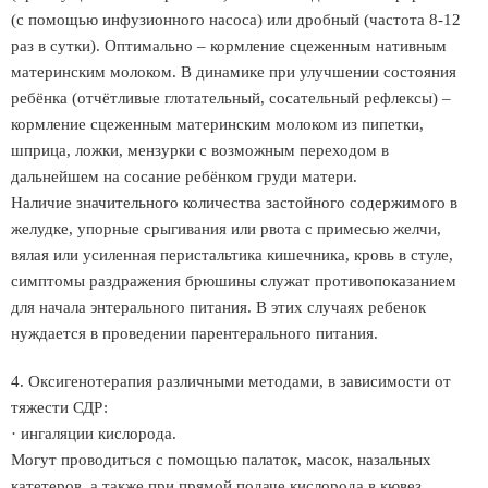
(с помощью инфузионного насоса) или дробный (частота 8-12
раз в сутки). Оптимально – кормление сцеженным нативным
материнским молоком. В динамике при улучшении состояния
ребёнка (отчётливые глотательный, сосательный рефлексы) –
кормление сцеженным материнским молоком из пипетки,
шприца, ложки, мензурки с возможным переходом в
дальнейшем на сосание ребёнком груди матери.
Наличие значительного количества застойного содержимого в
желудке, упорные срыгивания или рвота с примесью желчи,
вялая или усиленная перистальтика кишечника, кровь в стуле,
симптомы раздражения брюшины служат противопоказанием
для начала энтерального питания. В этих случаях ребенок
нуждается в проведении парентерального питания.
4. Оксигенотерапия различными методами, в зависимости от
тяжести СДР:
· ингаляции кислорода.
Могут проводиться с помощью палаток, масок, назальных
катетеров, а также при прямой подаче кислорода в кювез.