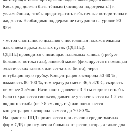
Кислород должен быть тёплым (кислород подогревать!) и
увлажнённым, чтобы предотвратить избыточные потери тепла и
жидкости. Необходимо поддержание сатурации на уровне 90-
95%.
· метод спонтанного дыхания с постоянным положительным
давлением в дыхательных путях (СДППД).
СДППД проводится с помощью назальных канюль (требует
большого потока газа), лицевой маски (фиксируется с помощью
эластических завязок или сетчатого бинта), через
интубационную трубку. Концентрация кислорода 50-60 % ,
влажность 80-100 %, температура смеси 36,5-370 С, скорость
не менее 3 л/мин. Начинают с давления 3-4 см водного столба.
Если сохраняется гипоксия, давление увеличивается на 1-2 см
водного столба (не > 8 см. вод. ст.) или повышается
концентрация кислорода в смеси до 70-80 %.
На практике ППД применяется при лечении среднетяжелых
форм СДР, при оту-чении больных от респиратора, а также для