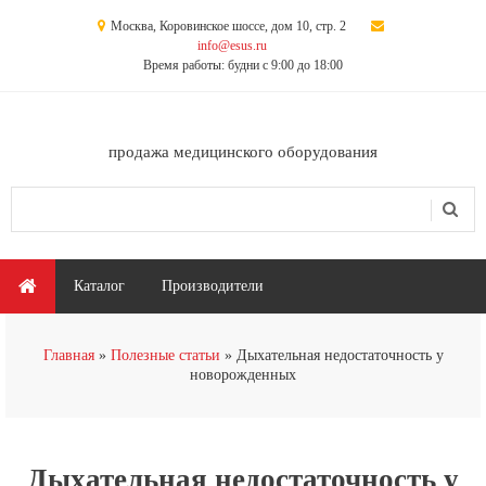
Перейти к основному содержанию
Москва, Коровинское шоссе, дом 10, стр. 2
info@esus.ru
Время работы: будни с 9:00 до 18:00
продажа медицинского оборудования
Поиск
Форма поиска
Главное меню
Каталог
Производители
Вы здесь
Главная
Полезные статьи
Дыхательная недостаточность у
новорожденных
Дыхательная недостаточность у