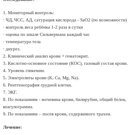
1. Мониторный контроль:
· ЧД, ЧСС, АД, сатурация кислорода - SaO2 (по возможности)
· контроль веса ребёнка 1-2 раза в сутки
· оценка по шкале Сильвермана каждый час
· температура тела
· диурез.
2. Клинический анализ крови + гематокрит.
3. Кислотно-основное состояние (КОС), газовый состав крови.
4. Уровень гликемии.
5. Электролиты крови (K, Ca, Mg, Na).
6. Рентгенография грудной клетки.
7. ЭКГ.
8. По показаниям - мочевина крови, билирубин, общий белок,
коагулограмма.
9. По показаниям – посев крови, содержимого трахеи.
Лечение: