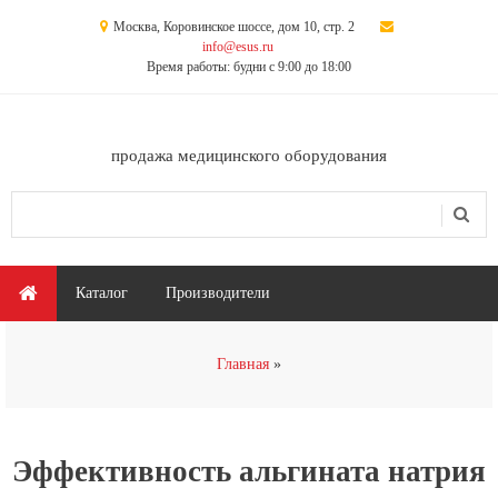
Перейти к основному содержанию
Москва, Коровинское шоссе, дом 10, стр. 2
info@esus.ru
Время работы: будни с 9:00 до 18:00
продажа медицинского оборудования
Поиск
Форма поиска
Главное меню
Каталог
Производители
Вы здесь
Главная
Эффективность альгината натрия