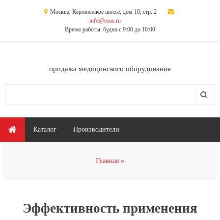
Перейти к основному содержанию
Москва, Коровинское шоссе, дом 10, стр. 2
info@esus.ru
Время работы: будни с 9:00 до 18:00
продажа медицинского оборудования
Поиск
Форма поиска
Главное меню
Каталог
Производители
Вы здесь
Главная
Эффективность применения