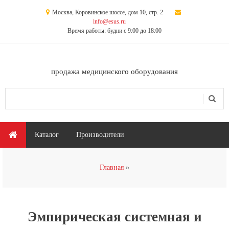
Перейти к основному содержанию
Москва, Коровинское шоссе, дом 10, стр. 2
info@esus.ru
Время работы: будни с 9:00 до 18:00
продажа медицинского оборудования
Поиск
Форма поиска
Главное меню
Каталог
Производители
Вы здесь
Главная
Эмпирическая системная и