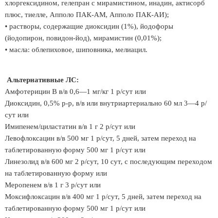
хлоргексидином, гелепран с мирамистином, инадин, актисорб
плюс, тиелле, Апполо ПАК-АМ, Апполо ПАК-АИ);
• растворы, содержащие диоксидин (1%), йодофоры
(йодопирон, повидон-йод), мирамистин (0,01%);
• масла: облепиховое, шиповника, мелиацил.
Альтернативные ЛС:
Амфотерицин В в/в 0,6—1 мг/кг 1 р/сут или
Диоксидин, 0,5% р-р, в/в или внутриартериально 60 мл 3—4 р/
сут или
Имипенем/циластатин в/в 1 г 2 р/сут или
Левофлоксацин в/в 500 мг 1 р/сут, 5 дней, затем переход на
таблетированную форму 500 мг 1 р/сут или
Линезолид в/в 600 мг 2 р/сут, 10 сут, с последующим переходом
на таблетированную форму или
Меропенем в/в 1 г 3 р/сут или
Моксифлоксацин в/в 400 мг 1 р/сут, 5 дней, затем переход на
таблетированную форму 500 мг 1 р/сут или