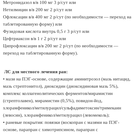
Метронидазол в/в 100 мг 3 р/сут или
Нетилмицин в/в 200 мг 2 р/сут или
Офлоксацин в/в 400 мг 2 р/сут (по необходимости — переход на
таблетированную форму) или
Фузидовая кислота внутрь 0,5 г 3 р/сут или
Цефтриаксон в/в 1 г 2 р/сут или
Ципрофлоксацин в/в 200 мг 2 р/сут (по необходимости —
переход на таблетированную форму).
ЛС для местного лечения ран:
• мази на ПЭГ-основе, содержащие аминитрозол (мазь нитацид,
мазь стрептонитол), диоксидин (диоксидиновая мазь 5%),
комплекс коллагенолитических ферментов/мирамистин
(стрептолавен), мирамистин (0,5%), повидон-йод,
хлорамфеникол/метилурацил/сульфадиметоксин/тримекаин
(левосин), хлорамфеникол/метилурацил (левомеколь);
• раневые покрытия: повязки (воскопран с мазями на ПЭГ-
основе, парапран с химотрипсином, парапран с