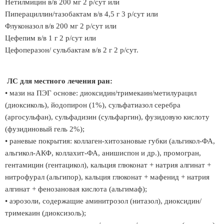
Нетилмицин в/в 200 мг 2 р/сут или
Пиперациллин/тазобактам в/в 4,5 г 3 р/сут или
Флуконазол в/в 200 мг 2 р/сут или
Цефепим в/в 1 г 2 р/сут или
Цефоперазон/ сульбактам в/в 2 г 2 р/сут.
ЛС для местного лечения ран:
• мази на ПЭГ основе: диоксидин/тримекаин/метилурацил
(диоксиколь), йодопирон (1%), сульфатиазол серебра
(аргосульфан), сульфадизин (сульфаргин), фузидовую кислоту
(фузидиновый гель 2%);
• раневые покрытия: коллаген-хитозановые губки (альгикол-ФА,
альгикол-АКФ, коллахит-ФА, анишиспон и др.), промогран,
гентамицин (гентацикол), кальция глюконат + натрия алгинат +
нитрофурал (альгипор), кальция глюконат + мафенид + натрия
алгинат + фенозановая кислота (альгимаф);
• аэрозоли, содержащие аминитрозол (нитазол), диоксидин/
тримекаин (диоксизоль);