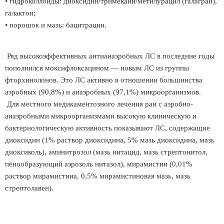
• гидроколлоиды: диоксидин/тримекаин/метилурацил (галагран),
галактон;
• порошок и мазь: бацитрацин.
Ряд высокоэффективных антианаэробных ЛС в последние годы
пополнился моксифлоксацином — новым ЛС из группы
фторхинолонов. Это ЛС активно в отношении большинства
аэробных (90,8%) и анаэробных (97,1%) микроорганизмов.
Для местного медикаментозного лечения ран с аэробно-
анаэробными микроорганизмами высокую клиническую и
бактериологическую активность показывают ЛС, содержащие
диоксидин (1% раствор диоксидина, 5% мазь диоксидина, мазь
диоксиколь), аминитрозол (мазь нитацид, мазь стрептонитол,
пенообразующий аэрозоль нитазол), мирамистин (0,01%
раствор мирамистина, 0,5% мирамистиновая мазь, мазь
стрептолавен).