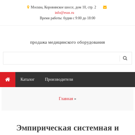
Перейти к основному содержанию
Москва, Коровинское шоссе, дом 10, стр. 2
info@esus.ru
Время работы: будни с 9:00 до 18:00
продажа медицинского оборудования
Поиск
Форма поиска
Главное меню
Каталог
Производители
Вы здесь
Главная
Эмпирическая системная и