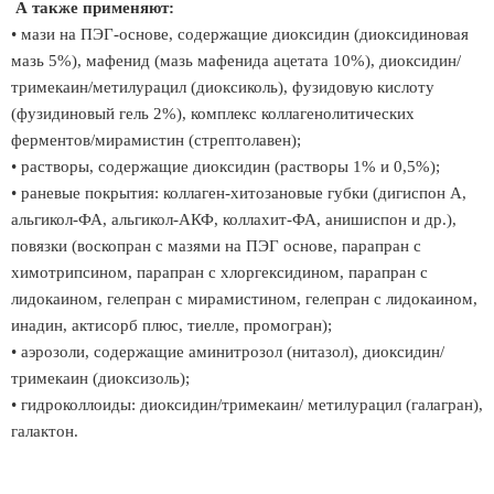
А также применяют:
• мази на ПЭГ-основе, содержащие диоксидин (диоксидиновая
мазь 5%), мафенид (мазь мафенида ацетата 10%), диоксидин/
тримекаин/метилурацил (диоксиколь), фузидовую кислоту
(фузидиновый гель 2%), комплекс коллагенолитических
ферментов/мирамистин (стрептолавен);
• растворы, содержащие диоксидин (растворы 1% и 0,5%);
• раневые покрытия: коллаген-хитозановые губки (дигиспон А,
альгикол-ФА, альгикол-АКФ, коллахит-ФА, анишиспон и др.),
повязки (воскопран с мазями на ПЭГ основе, парапран с
химотрипсином, парапран с хлоргексидином, парапран с
лидокаином, гелепран с мирамистином, гелепран с лидокаином,
инадин, актисорб плюс, тиелле, промогран);
• аэрозоли, содержащие аминитрозол (нитазол), диоксидин/
тримекаин (диоксизоль);
• гидроколлоиды: диоксидин/тримекаин/ метилурацил (галагран),
галактон.