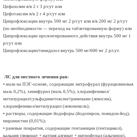
Цефазолин в/в 2 г 3 р/сут или
Цефотаксим в/в 2 г 4 р/сут или
Ципрофлоксацин внутрь 500 мг 2 р/сут или в/в 200 мг 2 р/сут
(по необходимости — переход на таблетированную форму) или
Ципрофлоксацин пролонгированного действия внутрь 500 мг 1
р/сут или
Ципрофлоксацин/тинидазол внутрь 500 мг/600 мг 2 р/сут.
ЛС для местного лечения ран:
• мази на ПЭГ-основе, содержащие нитрофурал (фурацилиновая
мазь 0,2%), хинифурил (мазь 0,5%), хлорамфеникол/
метилурацил/сульфадиметоксин/тримекаин (левосин),
хлорамфеникол/метилурацил (левомеколь);
• растворы, содержащие йодофоры (йодопирон, повидон-йод),
мирамистин (0,01%);
• раневые покрытия, содержащие гентамицин (гентацикол),
кальция глюконат + натрия алгинат + нитрофурал (альгипор),