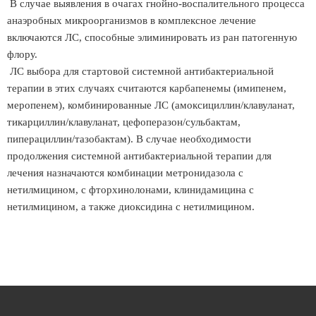
В случае выявления в очагах гнойно-воспалительного процесса
анаэробных микроорганизмов в комплексное лечение
включаются ЛС, способные элиминировать из ран патогенную
флору.
ЛС выбора для стартовой системной антибактериальной
терапии в этих случаях считаются карбапенемы (имипенем,
меропенем), комбинированные ЛС (амоксициллин/клавуланат,
тикарциллин/клавуланат, цефоперазон/сульбактам,
пиперациллин/тазобактам). В случае необходимости
продолжения системной антибактериальной терапии для
лечения назначаются комбинации метронидазола с
нетилмицином, с фторхинолонами, клинидамицина с
нетилмицином, а также диоксидина с нетилмицином.