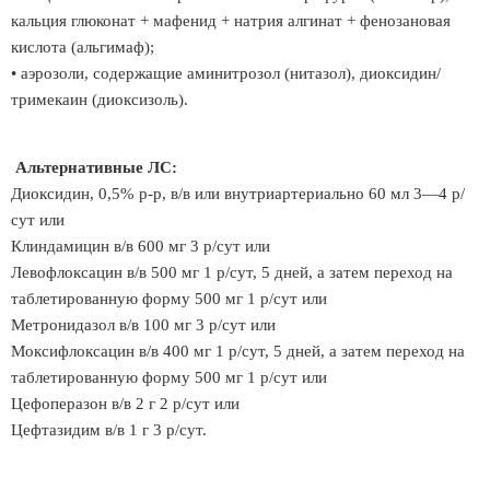
кальция глюконат + мафенид + натрия алгинат + фенозановая
кислота (альгимаф);
• аэрозоли, содержащие аминитрозол (нитазол), диоксидин/
тримекаин (диоксизоль).
Альтернативные ЛС:
Диоксидин, 0,5% р-р, в/в или внутриартериально 60 мл 3—4 р/
сут или
Клиндамицин в/в 600 мг 3 р/сут или
Левофлоксацин в/в 500 мг 1 р/сут, 5 дней, а затем переход на
таблетированную форму 500 мг 1 р/сут или
Метронидазол в/в 100 мг 3 р/сут или
Моксифлоксацин в/в 400 мг 1 р/сут, 5 дней, а затем переход на
таблетированную форму 500 мг 1 р/сут или
Цефоперазон в/в 2 г 2 р/сут или
Цефтазидим в/в 1 г 3 р/сут.