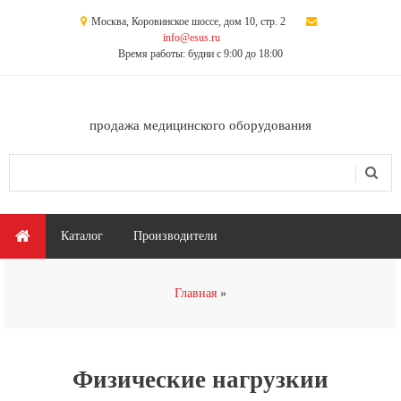
Перейти к основному содержанию
Москва, Коровинское шоссе, дом 10, стр. 2
info@esus.ru
Время работы: будни с 9:00 до 18:00
продажа медицинского оборудования
Поиск
Форма поиска
Главное меню
Каталог
Производители
Вы здесь
Главная
Физические нагрузкии