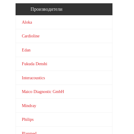
Производители
Aloka
Cardioline
Edan
Fukuda Denshi
Interacoustics
Maico Diagnostic GmbH
Mindray
Philips
Planmed