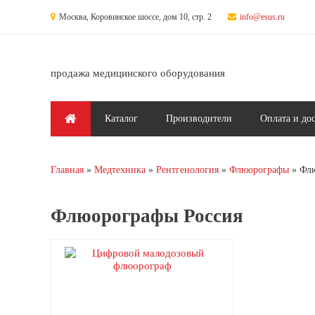
Перейти к основному содержанию
Москва, Коровинское шоссе, дом 10, стр. 2
info@esus.ru
продажа медицинского оборудования
Главное меню
Каталог
Производители
Оплата и до
Главная
Медтехника
Рентгенология
Флюорографы
Флю
Вы здесь
Флюорографы Россия