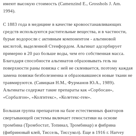
имеют высокую стоимость (Camenzind E., Grosshols J. Am.
1994).
С 1883 года в медицине в качестве кровоостанавливающих
средств используются растительные вещества, и в частности,
бурые водоросли с активным компонентом - альгиновой
кислотой, выделенной Стенфордом. Альгинат адсорбирует
примерно в 20 раз больше воды, чем его собственная масса.
Благодаря способности альгинатов образовывать гель на
поверхности раны повязка с ней не склеивается, поэтому каждая
замена повязки безболезненна и образовавшиеся новые ткани не
травмируются. (Савицкая Н.М., Фурманов Ю.А., 1989).
Альгинаты содержат такие препараты как «Сорбосан»,
«Сорбалгон», «Колгитекс», «Колетекс-гем».
Большая группа препаратов на базе естественных факторов
свертывающей системы включает гемостатики на основе
тромбина (Тромбостат, Топинал, Тромбинар) и фибрина
(фибриновый клей, Тиссель, Тиссукол). Еще в 1916 г. Harvey