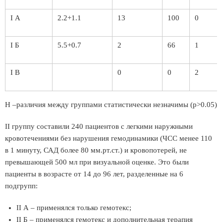
I А
2.2+1.1
13
100
0
I Б
5.5+0.7
2
66
1
I В
0
0
2
Н –различия между группами статистически незначимы (р>0.05)
II группу составили 240 пациентов с легкими наружными
кровотечениями без нарушения гемодинамики (ЧСС менее 110
в 1 минуту, САД более 80 мм.рт.ст.) и кровопотерей, не
превышающей 500 мл при визуальной оценке. Это были
пациенты в возрасте от 14 до 96 лет, разделенные на 6
подгрупп:
II А – применялся только гемотекс;
II Б – применялся гемотекс и дополнительная терапия