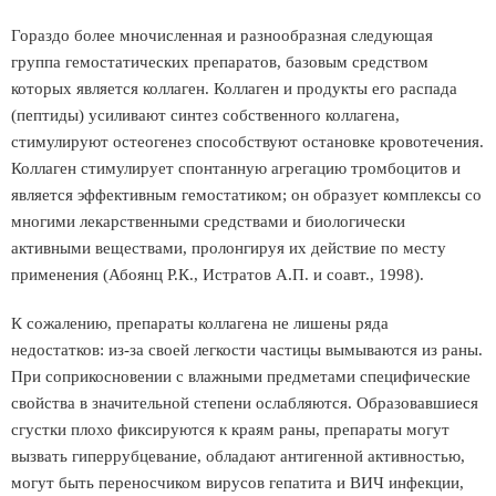
Гораздо более мночисленная и разнообразная следующая
группа гемостатических препаратов, базовым средством
которых является коллаген. Коллаген и продукты его распада
(пептиды) усиливают синтез собственного коллагена,
стимулируют остеогенез способствуют остановке кровотечения.
Коллаген стимулирует спонтанную агрегацию тромбоцитов и
является эффективным гемостатиком; он образует комплексы со
многими лекарственными средствами и биологически
активными веществами, пролонгируя их действие по месту
применения (Абоянц Р.К., Истратов А.П. и соавт., 1998).
К сожалению, препараты коллагена не лишены ряда
недостатков: из-за своей легкости частицы вымываются из раны.
При соприкосновении с влажными предметами специфические
свойства в значительной степени ослабляются. Образовавшиеся
сгустки плохо фиксируются к краям раны, препараты могут
вызвать гиперрубцевание, обладают антигенной активностью,
могут быть переносчиком вирусов гепатита и ВИЧ инфекции,