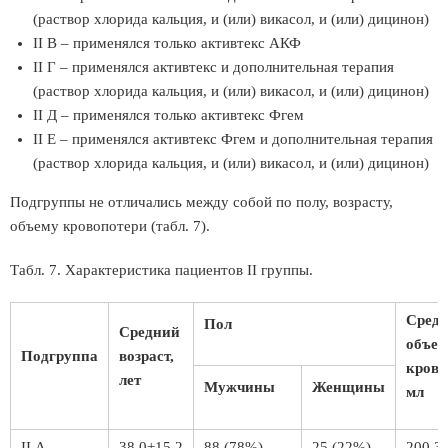
(раствор хлорида кальция, и (или) викасол, и (или) дицинон)
II В – применялся только активтекс АКФ
II Г – применялся активтекс и дополнительная терапия
(раствор хлорида кальция, и (или) викасол, и (или) дицинон)
II Д – применялся только активтекс Фгем
II Е – применялся активтекс Фгем и дополнительная терапия
(раствор хлорида кальция, и (или) викасол, и (или) дицинон)
Подгруппы не отличались между собой по полу, возрасту,
объему кровопотери (табл. 7).
Табл. 7. Характеристика пациентов II группы.
Сред
Пол
Средний
объем
Подгруппа
возраст,
крово
лет
Мужчины
Женщины
мл
II А
38.0+15.2
88 (78%)
25 (22%)
200.3