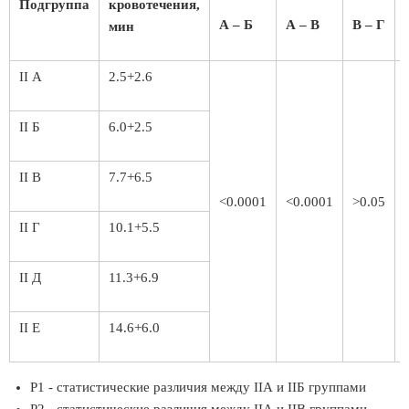
Подгруппа
кровотечения,
А – Б
А – В
В – Г
мин
II А
2.5+2.6
II Б
6.0+2.5
II В
7.7+6.5
<0.0001
<0.0001
>0.05
II Г
10.1+5.5
II Д
11.3+6.9
II Е
14.6+6.0
Р1 - статистические различия между IIА и IIБ группами