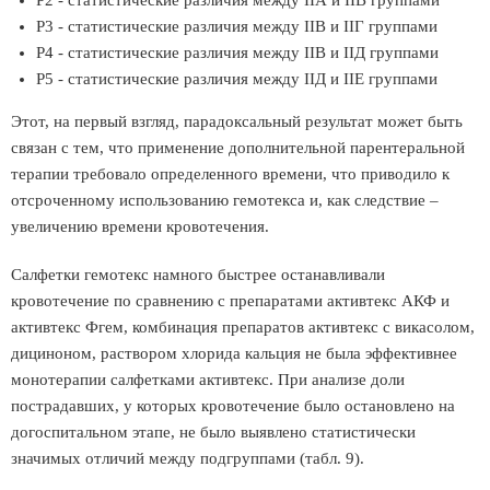
Р2 - статистические различия между IIА и IIВ группами
Р3 - статистические различия между IIВ и IIГ группами
Р4 - статистические различия между IIВ и IIД группами
Р5 - статистические различия между IIД и IIЕ группами
Этот, на первый взгляд, парадоксальный результат может быть
связан с тем, что применение дополнительной парентеральной
терапии требовало определенного времени, что приводило к
отсроченному использованию гемотекса и, как следствие –
увеличению времени кровотечения.
Салфетки гемотекс намного быстрее останавливали
кровотечение по сравнению с препаратами активтекс АКФ и
активтекс Фгем, комбинация препаратов активтекс с викасолом,
дициноном, раствором хлорида кальция не была эффективнее
монотерапии салфетками активтекс. При анализе доли
пострадавших, у которых кровотечение было остановлено на
догоспитальном этапе, не было выявлено статистически
значимых отличий между подгруппами (табл. 9).