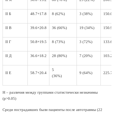
II Б
48.7+17.8
8 (62%)
3 (38%)
150.0
II В
39.6+20.8
36 (66%)
19 (34%)
150.9
II Г
50.8+19.5
8 (73%)
3 (72%)
133.6
II Д
36.6+18.2
28 (80%)
7 (20%)
103.2
5
II Е
58.7+20.4
9 (64%)
225.7
(36%)
Н – различия между группами статистически незначимы
(р>0.05)
Среди пострадавших были пациенты после автотравмы (22