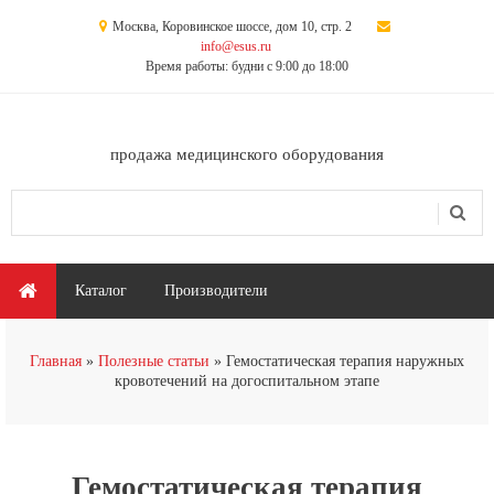
Перейти к основному содержанию
Москва, Коровинское шоссе, дом 10, стр. 2
info@esus.ru
Время работы: будни с 9:00 до 18:00
продажа медицинского оборудования
Поиск
Форма поиска
Главное меню
Каталог
Производители
Вы здесь
Главная
Полезные статьи
Гемостатическая терапия наружных
кровотечений на догоспитальном этапе
Гемостатическая терапия