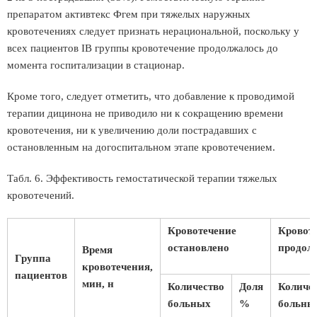
препаратом активтекс Фгем при тяжелых наружных
кровотечениях следует признать нерациональной, поскольку у
всех пациентов IВ группы кровотечение продолжалось до
момента госпитализации в стационар.
Кроме того, следует отметить, что добавление к проводимой
терапии дицинона не приводило ни к сокращению времени
кровотечения, ни к увеличению доли пострадавших с
остановленным на догоспитальном этапе кровотечением.
Табл. 6. Эффективость гемостатической терапии тяжелых
кровотечений.
Кровотечение
Кровот
остановлено
продол
Время
Группа
кровотечения,
пациентов
мин, н
Количество
Доля
Количе
больных
%
больны