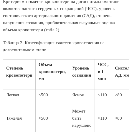
Критериями тяжести кровопотери на догоспитальном этапе
являются частота сердечных сокращений (ЧСС), уровень
систолического артериального давления (САД), степень
нарушения сознания, приблизительная визуальная оценка
объема кровопотери (табл.2).
Таблица 2. Классификация тяжести кровотечения на
догоспитальном этапе.
Объем
ЧСС,
Степень
Уровень
Систоли
кровопотери,
в 1
кровопотери
сознания
АД, мм.р
мл
мин
Легкая
<500
Ясное
<110
>80
Может
Тяжелая
>500
быть
>110
<80
нарушено