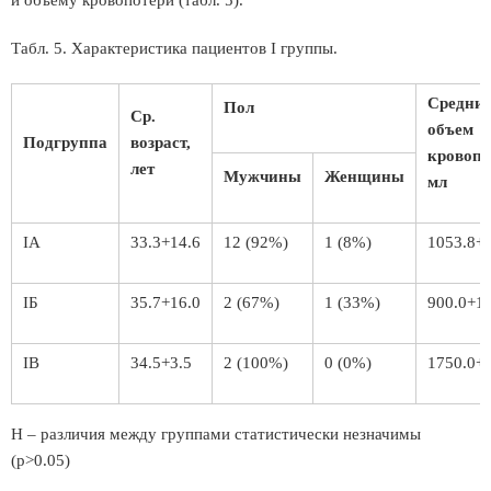
и объему кровопотери (табл. 5).
Табл. 5. Характеристика пациентов I группы.
Средни
Пол
Ср.
объем
Подгруппа
возраст,
кровопо
лет
Мужчины
Женщины
мл
IА
33.3+14.6
12 (92%)
1 (8%)
1053.8+
IБ
35.7+16.0
2 (67%)
1 (33%)
900.0+1
IВ
34.5+3.5
2 (100%)
0 (0%)
1750.0+
Н – различия между группами статистически незначимы
(р>0.05)