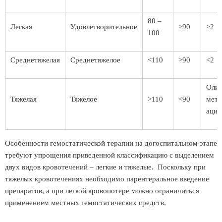
80 –
Легкая
Удовлетворительное
>90
>2
100
Среднетяжелая
Среднетяжелое
<110
>90
<2
Олиг
Тяжелая
Тяжелое
>110
<90
мета
ацид
Особенности гемостатической терапии на догоспитальном этапе
требуют упрощения приведенной классификацию с выделением
двух видов кровотечений – легкие и тяжелые. Поскольку при
тяжелых кровотечениях необходимо парентеральное введение
препаратов, а при легкой кровопотере можно ограничиться
применением местных гемостатических средств.