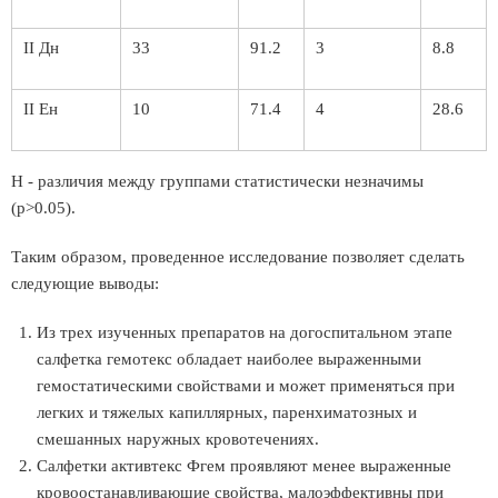
II Дн
33
91.2
3
8.8
II Ен
10
71.4
4
28.6
Н - различия между группами статистически незначимы
(р>0.05).
Таким образом, проведенное исследование позволяет сделать
следующие выводы:
Из трех изученных препаратов на догоспитальном этапе
салфетка гемотекс обладает наиболее выраженными
гемостатическими свойствами и может применяться при
легких и тяжелых капиллярных, паренхиматозных и
смешанных наружных кровотечениях.
Салфетки активтекс Фгем проявляют менее выраженные
кровоостанавливающие свойства, малоэффективны при