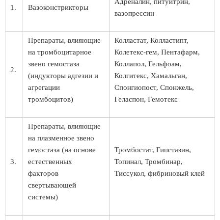
Адреналин, питуитрин,
1.
Вазоконстрикторы
вазопрессин
Препараты, влияющие
Колластат, Колластипт,
на тромбоцитарное
Колетекс-гем, Пентафарм,
звено гемостаза
Коллапол, Гельфоам,
2.
(индукторы адгезии и
Колгитекс, Хамальган,
агрегации
Спонгиопост, Спонжель,
тромбоцитов)
Геласпон, Гемотекс
Препараты, влияющие
на плазменное звено
гемостаза (на основе
Тромбостат, Гипстазин,
3.
естественных
Топинал, Тромбинар,
факторов
Тиссукол, фибриновый клей
свертывающей
системы)