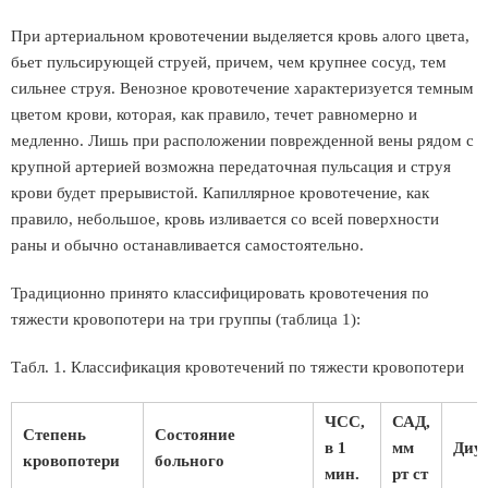
При артериальном кровотечении выделяется кровь алого цвета,
бьет пульсирующей струей, причем, чем крупнее сосуд, тем
сильнее струя. Венозное кровотечение характеризуется темным
цветом крови, которая, как правило, течет равномерно и
медленно. Лишь при расположении поврежденной вены рядом с
крупной артерией возможна передаточная пульсация и струя
крови будет прерывистой. Капиллярное кровотечение, как
правило, небольшое, кровь изливается со всей поверхности
раны и обычно останавливается самостоятельно.
Традиционно принято классифицировать кровотечения по
тяжести кровопотери на три группы (таблица 1):
Табл. 1. Классификация кровотечений по тяжести кровопотери
ЧСС,
САД,
Степень
Состояние
в 1
мм
Диур
кровопотери
больного
мин.
рт ст