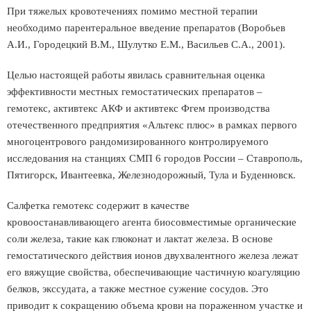
При тяжелых кровотечениях помимо местной терапии
необходимо парентеральное введение препаратов (Воробьев
А.И., Городецкий В.М., Шулутко Е.М., Васильев С.А., 2001).
Целью настоящей работы явилась сравнительная оценка
эффективности местных гемостатических препаратов –
гемотекс, активтекс АКФ и активтекс Фгем производства
отечественного предприятия «Альтекс плюс» в рамках первого
многоцентрового рандомизированного контролируемого
исследования на станциях СМП 6 городов России – Ставрополь,
Пятигорск, Ивантеевка, Железнодорожный, Тула и Буденновск.
Салфетка гемотекс содержит в качестве
кровоостанавливающего агента биосовместимые органические
соли железа, такие как глюконат и лактат железа. В основе
гемостатического действия ионов двухвалентного железа лежат
его вяжущие свойства, обеспечивающие частичную коагуляцию
белков, экссудата, а также местное сужение сосудов. Это
приводит к сокращению объема крови на пораженном участке и