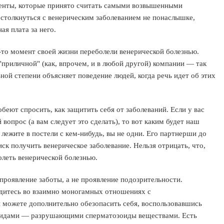
менты, которые принято считать самыми возвышенными
столкнуться с венерическим заболеванием не понаслышке,
ая плата за него.
-то момент своей жизни переболели венерической болезнью.
 "приличной" (как, впрочем, и в любой другой) компании — так
ьной степени объясняет поведение людей, когда речь идет об этих
беют спросить, как защитить себя от заболеваний. Если у вас
 вопрос (а вам следует это сделать), то вот каким будет наш
ы лежите в постели с кем-нибудь, вы не одни. Его партнерши до
к получить венерическое заболевание. Нельзя отрицать, что,
олеть венерической болезнью.
проявление заботы, а не проявление подозрительности.
ходитесь во взаимно моногамных отношениях с
 можете дополнительно обезопасить себя, воспользовавшись
ицидами — разрушающими сперматозоиды веществами. Есть