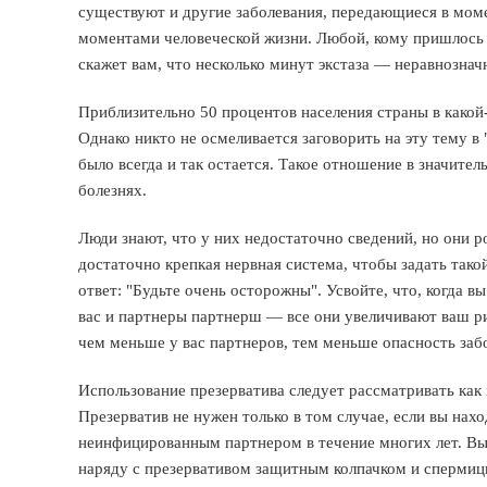
существуют и другие заболевания, передающиеся в мо
моментами человеческой жизни. Любой, кому пришлось 
скажет вам, что несколько минут экстаза — неравнозначн
Приблизительно 50 процентов населения страны в какой
Однако никто не осмеливается заговорить на эту тему в
было всегда и так остается. Такое отношение в значител
болезнях.
Люди знают, что у них недостаточно сведений, но они ро
достаточно крепкая нервная система, чтобы задать такой
ответ: "Будьте очень осторожны". Усвойте, что, когда в
вас и партнеры партнерш — все они увеличивают ваш рис
чем меньше у вас партнеров, тем меньше опасность заб
Использование презерватива следует рассматривать как 
Презерватив не нужен только в том случае, если вы на
неинфицированным партнером в течение многих лет. Вы
наряду с презервативом защитным колпачком и сперм