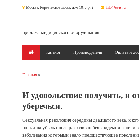
Перейти к основному содержанию
Москва, Коровинское шоссе, дом 10, стр. 2
info@esus.ru
продажа медицинского оборудования
Главное меню
Каталог
Производители
Оплата и до
Главная
Вы здесь
И удовольствие получить, и о
уберечься.
Сексуальная революция середины двадцатого века, к ко
пошла на убыль после разразившейся эпидемии венериче
заболевания которыми знало предшествующее поколение