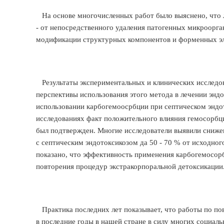
На основе многочисленных работ было выяснено, что 
- от непосредственного удаления патогенных микроорга
модификации структурных компонентов и форменных э
Результаты экспериментальных и клинических исследо
перспективы использования этого метода в лечении энд
использовании карбогемоосрбции при септическом эндот
исследованиях факт положительного влияния гемосорбци
был подтвержден. Многие исследователи выявили сниже
с септическим эндотоксикозом да 50 - 70 % от исходно
показано, что эффективность применения карбогемосор
повторения процедур экстракорпоральной детоксикации
Практика последних лет показывает, что работы по п
в последние годы в нашей стране в силу многих социал