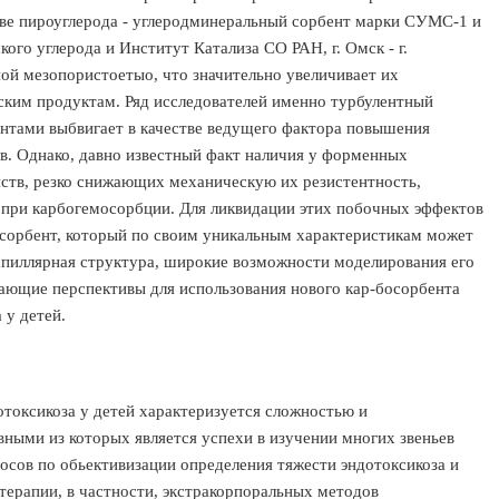
нове пироуглерода - углеродминеральный сорбент марки СУМС-1 и
о углерода и Институт Катализа СО РАН, г. Омск - г.
й мезопористоетыо, что значительно увеличивает их
ким продуктам. Ряд исследователей именно турбулентный
ентами выбвигает в качестве ведущего фактора повышения
. Однако, давно известный факт наличия у форменных
йств, резко снижающих механическую их резистентность,
при карбогемосорбции. Для ликвидации этих побочных эффектов
осорбент, который по своим уникальным характеристикам может
апиллярная структура, широкие возможности моделирования его
ающие перспективы для использования нового кар-босорбента
 у детей.
оксикоза у детей характеризуется сложностью и
ными из которых является успехи в изучении многих звеньев
росов по обьективизации определения тяжести эндотоксикоза и
терапии, в частности, экстракорпоральных методов