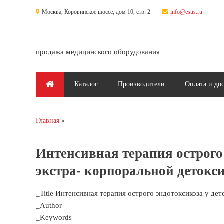
Перейти к основному содержанию
Москва, Коровинское шоссе, дом 10, стр. 2
info@esus.ru
продажа медицинского оборудования
Главное меню
Каталог
Производители
Оплата и до
Главная
Вы здесь
Интенсивная терапия острого 
экстра- корпоральной детокс
_Title Интенсивная терапия острого эндотоксикоза у дет
_Author
_Keywords