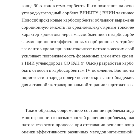
конце 90-х годов гемо-сорбенты Ill-го поколения на ос
углерод-углеродный сорбент ВНИИТУ ( ВНИИ техническог
Новосибирск) новые карбосорбенты обладают выраженно
сорбционную емкость по среднемолеку-лярным токсичес
характер кровотока через массообменники с карбосорб
элиминационного эффекта новых сорбционных устройств
элементов крови при эндотоксикозе патологических сво
усиливает повреждаемость форменных элементов крови 
в НИИ углеводорода СО РАН (г. Омск) разработан карб
быть отнесен к карбосорбентам IV поколения. Блочно-к
пористости и заряда поверхности открывают обнадежив
для активной экстракорпоральной терапии эндотоксикоза
Таким образом, современное состояние проблемы эндот
многогранностью возможностей решения проблемы, глав
патогенеза этого процесса при отставании решения воп
оценки эффективности различных методов интенсивной 