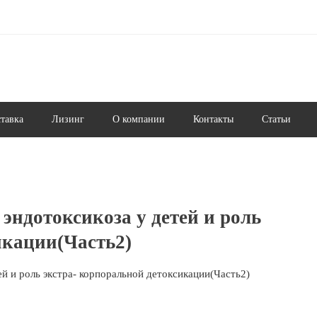
ставка
Лизинг
О компании
Контакты
Статьи
эндотоксикоза у детей и роль
икации(Часть2)
ей и роль экстра- корпоральной детоксикации(Часть2)