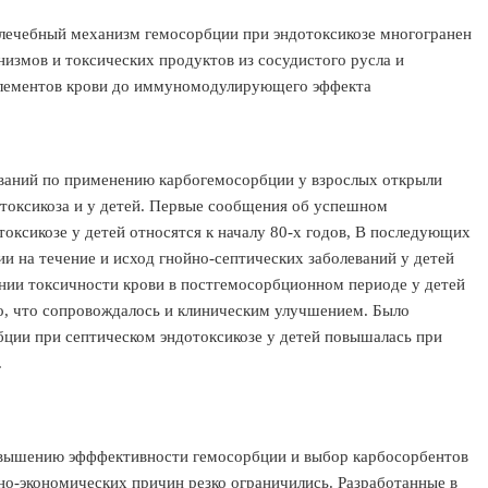
лечебный механизм гемосорбции при эндотоксикозе многогранен
низмов и токсических продуктов из сосудистого русла и
лементов крови до иммуномодулирующего эффекта
ваний по применению карбогемосорбции у взрослых открыли
отоксикоза и у детей. Первые сообщения об успешном
оксикозе у детей относятся к началу 80-х годов, В последующих
и на течение и исход гнойно-септических заболеваний у детей
нии токсичности крови в постгемосорбционном периоде у детей
го, что сопровождалось и клиническим улучшением. Было
бции при септическом эндотоксикозе у детей повышалась при
.
овышению эфффективности гемосорбции и выбор карбосорбентов
ьно-экономических причин резко ограничились. Разработанные в