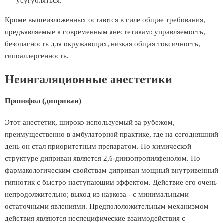
усугубляться.
Кроме вышеизложенных остаются в силе общие требования,
предъявляемые к современным анестетикам: управляемость,
безопасность для окружающих, низкая общая токсичность,
гипоаллергенность.
Неингаляционные анестетики
Пропофол (диприван)
Этот анестетик, широко используемый за рубежом,
преимущественно в амбулаторной практике, где на сегодняшний
день он стал приоритетным препаратом. По химической
структуре диприван является 2,6-диизопропилфенолом. По
фармакологическим свойствам диприван мощный внутривенный
гипнотик с быстро наступающим эффектом. Действие его очень
непродолжительно; выход из наркоза - с минимальными
остаточными явлениями. Предпололожительным механизмом
действия являются неспецифические взаимодействия с