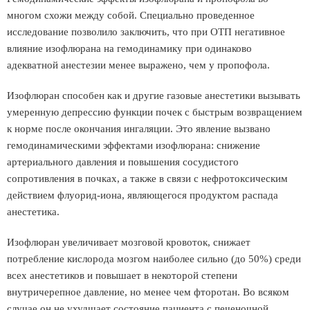
многом схожи между собой. Специально проведенное
исследование позволило заключить, что при ОТП негативное
влияние изофлюрана на гемодинамику при одинаково
адекватной анестезии менее выражено, чем у пропофола.
Изофлюран способен как и другие газовые анестетики вызывать
умеренную депрессию функции почек с быстрым возвращением
к норме после окончания ингаляции. Это явление вызвано
гемодинамическими эффектами изофлюрана: снижение
артериального давления и повышения сосудистого
сопротивления в почках, а также в связи с нефротоксическим
действием флуорид-иона, являющегося продуктом распада
анестетика.
Изофлюран увеличивает мозговой кровоток, снижает
потребление кислорода мозгом наиболее сильно (до 50%) среди
всех анестетиков и повышает в некоторой степени
внутричерепное давление, но менее чем фторотан. Во всяком
случае он не ухудшает состояние пациента с печеночной