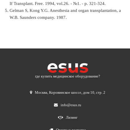
If Transplant. Free. 1994, vol.26. - №1. - p. 321-324.
Gelman S, Kong Y.G. Anesthesia and organ transplantation, a
W.B. Saunders company. 1987.
где купить медицинское оборудование?
Москва
,
Коровинское шоссе, дом 10, стр. 2
info@esus.ru
Лизинг
Оплата и доставка