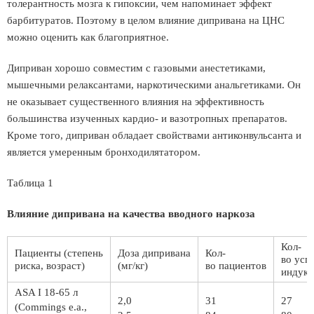
толерантность мозга к гипоксии, чем напоминает эффект
барбитуратов. Поэтому в целом влияние дипривана на ЦНС
можно оценить как благоприятное.
Диприван хорошо совместим с газовыми анестетиками,
мышечными релаксантами, наркотическими анальгетиками. Он
не оказывает существенного влияния на эффективность
большинства изученных кардио- и вазотропных препаратов.
Кроме того, диприван обладает свойствами антиконвульсанта и
является умеренным бронходилятатором.
Таблица 1
Влияние дипривана на качества вводного наркоза
Кол-
Пациенты
(степень
Доза
дипривана
Кол-
во
усп
риска, возраст)
(мг/кг)
во
пациентов
индук
ASA I 18-65 л
2,0
31
27
(Commings е.а.,