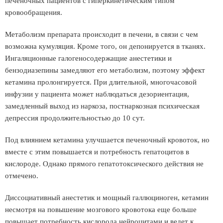
печеночных пациентов с гиперкинетическим типом
кровообращения.
Метаболизм препарата происходит в печени, в связи с чем
возможна кумуляция. Кроме того, он депонируется в тканях.
Ингаляционные галогеносодержащие анестетики и
бензодиазепины замедляют его метаболизм, поэтому эффект
кетамина пролонгируется. При длительной, многочасовой
инфузии у пациента может наблюдаться дезориентация,
замедленный выход из наркоза, постнаркозная психическая
депрессия продолжительностью до 10 сут.
Под влиянием кетамина улучшается печеночный кровоток, но
вместе с этим повышается и потребность гепатоцитов в
кислороде. Однако прямого гепатотоксического действия не
отмечено.
Диссоциативный анестетик и мощный галлюциноген, кетамин
несмотря на повышение мозгового кровотока еще больше
повышает потребность кислорода нейроцитами и ведет к