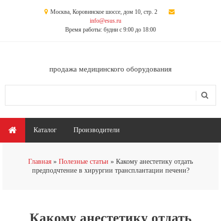
Перейти к основному содержанию
Москва, Коровинское шоссе, дом 10, стр. 2
info@esus.ru
Время работы: будни с 9:00 до 18:00
продажа медицинского оборудования
Поиск
Форма поиска
Главное меню
Каталог
Производители
Вы здесь
Главная
Полезные статьи
Какому анестетику отдать
предподчтение в хирургии трансплантации печени?
Какому анестетику отдать