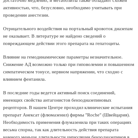
достаточно медленно, и метаболиты также обладают схожей
активностью, что, безусловно, необходимо учитывать при
проведении анестезии.
Отрицательного воздействия на портальный кровоток диазепам
не оказывает. В литературе не найдено сведений о
повреждающем действии этого препарата на гепатоциты.
Влияние на гемодинамические параметры незначительное.
Снижение АД возможно только при гиповолемии и повышенном
симпатическом тонусе, нервном напряжении, что сходно с
влиянием фентанила.
В последние годы ведется активный поиск соединений,
имеющих свойства антагонистов бензодиазепиновых
рецепторов. В нашем Центре проходил клинические испытания
препарат Анексат (флюмазенил) фирмы "Roche" (Швейцария).
Необходимость применения флумазенила при таких операциях
весьма спорна, так как длительность действия препарата
намного меньше длительности циркуляции бензодиазепинов в