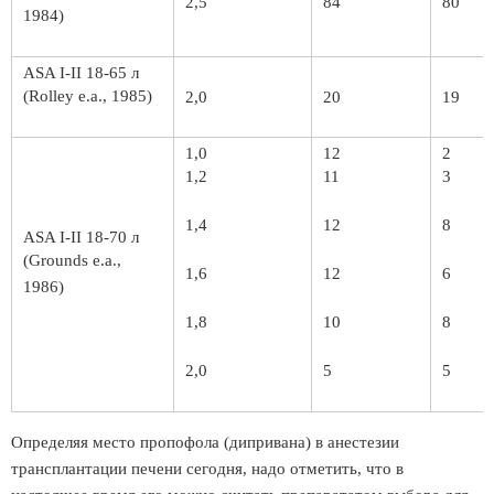
2,5
84
80
1984)
ASA I-II 18-65 л
(Rolley е.а., 1985)
2,0
20
19
1,0
12
2
1,2
11
3
1,4
12
8
ASA I-II 18-70 л
(Grounds е.а.,
1,6
12
6
1986)
1,8
10
8
2,0
5
5
Определяя место пропофола (дипривана) в анестезии
трансплантации печени сегодня, надо отметить, что в