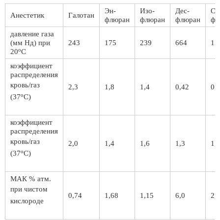
Эн-
Изо-
Дес-
Се
Анестетик
Галотан
флюран
флюран
флюран
фл
давление газа
(мм Нд) при
243
175
239
664
15
о
20
С
коэффициент
распределения
кровь/газ
2,3
1,8
1,4
0,42
0,
о
(37
С)
коэффициент
распределения
кровь/газ
2,0
1,4
1,6
1,3
1,
о
(37
С)
МАК % атм.
при чистом
0,74
1,68
1,15
6,0
2,
кислороде