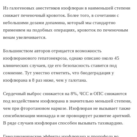
Из галогеновых анестетиков изофлюран в наименьшей степени
снижает печеночный кровоток. Более того, в сочетании с
небольшими дозами допамина, который мы стандартно
применяем на подобных операциях, кровоток по печеночным
венам увеличивается.
Большинством авторов отрицается возможность
изофлюранового гепатонекроза, однако описано около 45
клинических случаев, где его безопасность ставится под
сомнение. Тут уместно отметить, что биодеградация у
изофлюрана в 8 раз ниже, чем у галотана.
Сердечный выброс снижается на 8%, ЧСС и ОПС снижаются
под воздействием изофлюрана в значительно меньшей степени,
чем при фторотановом наркозе. Изофлюран не вызывает также
сенсибилизации миокарда и не провоцирует развитие аритмий.
В ряде случаев изофлюран способен вызывать тахикардию.
Гемодинамические эффекты изофлюрана и пропофола во