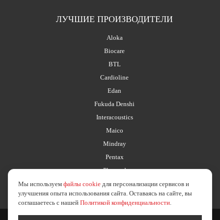
ЛУЧШИЕ ПРОИЗВОДИТЕЛИ
Aloka
Biocare
BTL
Cardioline
Edan
Fukuda Denshi
Interacoustics
Maico
Mindray
Pentax
Planmed
Мы используем
файлы cookie
для персонализации сервисов и
улучшения опыта использования сайта. Оставаясь на сайте, вы
соглашаетесь с нашей
Политикой конфиденциальности
.