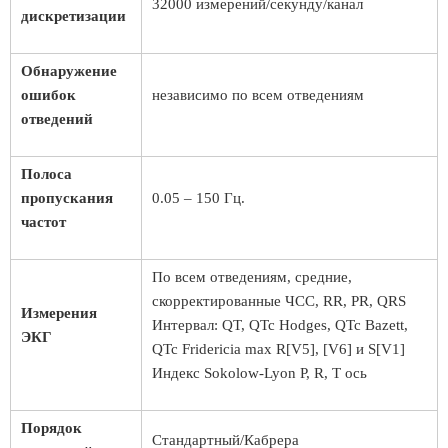
32000 измерений/секунду/канал
дискретизации
Обнаружение
ошибок
независимо по всем отведениям
отведений
Полоса
пропускания
0.05 – 150 Гц.
частот
По всем отведениям, средние,
скорректированные ЧСС, RR, PR, QRS
Измерения
Интервал: QT, QTc Hodges, QTc Bazett,
ЭКГ
QTc Fridericia max R[V5], [V6] и S[V1]
Индекс Sokolow-Lyon P, R, T ось
Порядок
Стандартный/Кабрера