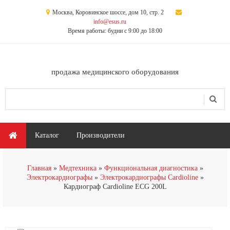
Перейти к основному содержанию
Москва, Коровинское шоссе, дом 10, стр. 2
info@esus.ru
Время работы: будни с 9:00 до 18:00
продажа медицинского оборудования
Поиск
Форма поиска
Главное меню
Каталог
Производители
Главная
Медтехника
Функциональная диагностика
Электрокардиографы
Электрокардиографы Cardioline
Кардиограф Cardioline ECG 200L