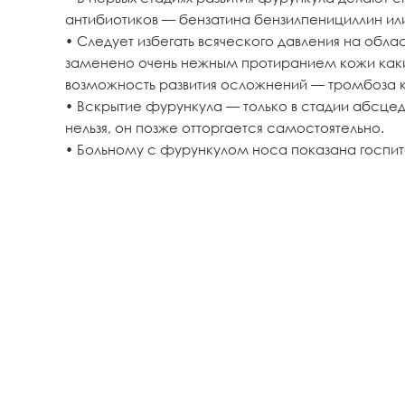
антибиотиков — бензатина бензилпенициллин ил
• Следует избегать всяческого давления на обл
заменено очень нежным протиранием кожи каки
возможность развития осложнений — тромбоза к
• Вскрытие фурункула — только в стадии абсцед
нельзя, он позже отторгается самостоятельно.
• Больному с фурункулом носа показана госпит