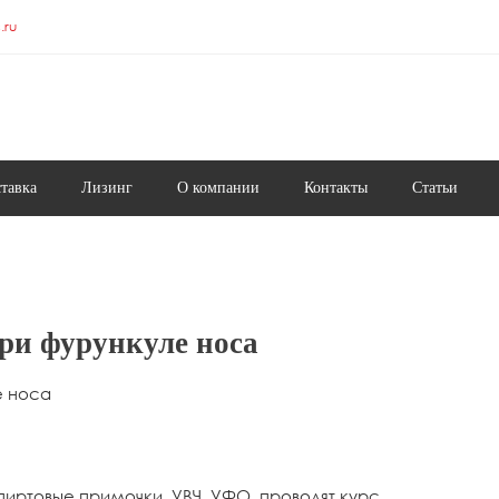
.ru
ставка
Лизинг
О компании
Контакты
Статьи
ри фурункуле носа
е носа
пиртовые примочки, УВЧ, УФО, проводят курс