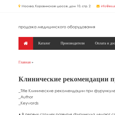
Перейти к основному содержанию
Москва, Коровинское шоссе, дом 10, стр. 2
info@esus
продажа медицинского оборудования
Главное меню
Каталог
Производители
Оплата и до
Главная
Вы здесь
Клинические рекомендации п
_Title Клинические рекомендации при фурункул
_Author
_Keywords
• В первых стадиях развития фурункула делают с