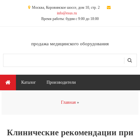
Перейти к основному содержанию
Москва, Коровинское шоссе, дом 10, стр. 2
info@esus.ru
Время работы: будни с 9:00 до 18:00
продажа медицинского оборудования
Поиск
Форма поиска
Главное меню
Каталог
Производители
Вы здесь
Главная
Клинические рекомендации при