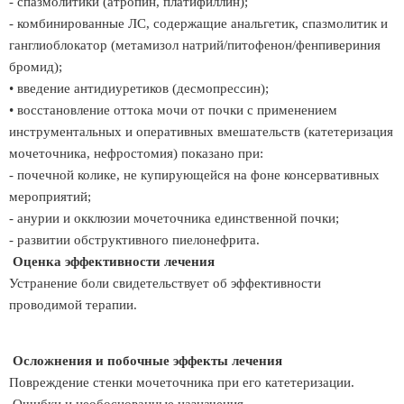
- спазмолитики (атропин, платифиллин);
- комбинированные ЛС, содержащие анальгетик, спазмолитик и
ганглиоблокатор (метамизол натрий/питофенон/фенпивериния
бромид);
• введение антидиуретиков (десмопрессин);
• восстановление оттока мочи от почки с применением
инструментальных и оперативных вмешательств (катетеризация
мочеточника, нефростомия) показано при:
- почечной колике, не купирующейся на фоне консервативных
мероприятий;
- анурии и окклюзии мочеточника единственной почки;
- развитии обструктивного пиелонефрита.
Оценка эффективности лечения
Устранение боли свидетельствует об эффективности
проводимой терапии.
Осложнения и побочные эффекты лечения
Повреждение стенки мочеточника при его катетеризации.