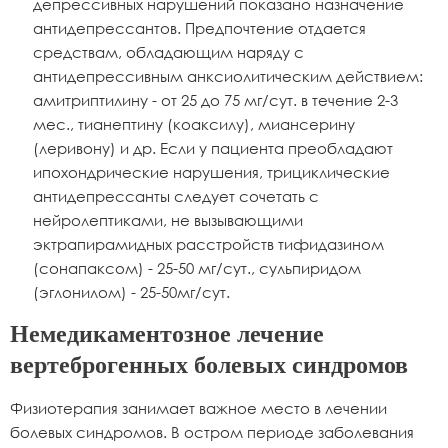
депрессивных нарушений показано назначение
антидепрессантов. Предпочтение отдается
средствам, обладающим наряду с
антидепрессивным анксиолитическим действием:
амитриптилину - от 25 до 75 мг/сут. в течение 2-3
мес., тианептину (коаксилу), миансерину
(леривону) и др. Если у пациента преобладают
ипохондрические нарушения, трициклические
антидепрессанты следует сочетать с
нейролептиками, не вызывающими
эктрапирамидных расстройств тифидазином
(сонапаксом) - 25-50 мг/сут., сульпиридом
(эглонилом) - 25-50мг/сут.
Немедикаментозное лечение
вертеброгенных болевых синдромов
Физиотерапия занимает важное место в лечении
болевых синдромов. В остром периоде заболевания