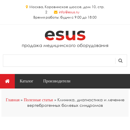
Перейти к основному содержанию
Москва, Коровинское шоссе, дом 10, стр.
2
info@esus.ru
Время работы: будни с 9:00 до 18:00
продажа медицинского оборудования
Поиск
Форма поиска
Главное меню
Каталог
Производители
Вы здесь
Клиника, диагностика и лечение
Главная
Полезные статьи
вертеброгенных болевых синдромов