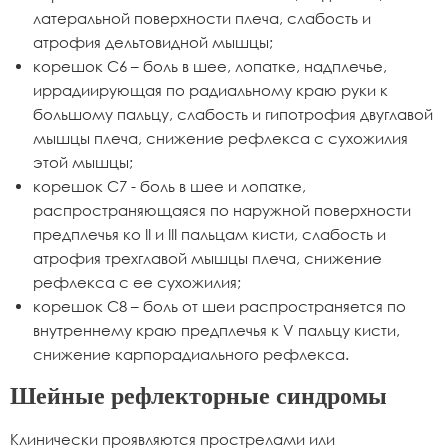
латеральной поверхности плеча, слабость и
атрофия дельтовидной мышцы;
корешок С6 – боль в шее, лопатке, надплечье,
иррадиирующая по радиальному краю руки к
большому пальцу, слабость и гипотрофия двуглавой
мышцы плеча, снижение рефлекса с сухожилия
этой мышцы;
корешок С7 - боль в шее и лопатке,
распространяющаяся по наружной поверхности
предплечья ко II и III пальцам кисти, слабость и
атрофия трехглавой мышцы плеча, снижение
рефлекса с ее сухожилия;
корешок С8 – боль от шеи распространяется по
внутреннему краю предплечья к V пальцу кисти,
снижение карпорадиального рефлекса.
Шейные рефлекторные синдромы
Клинически проявляются прострелами или