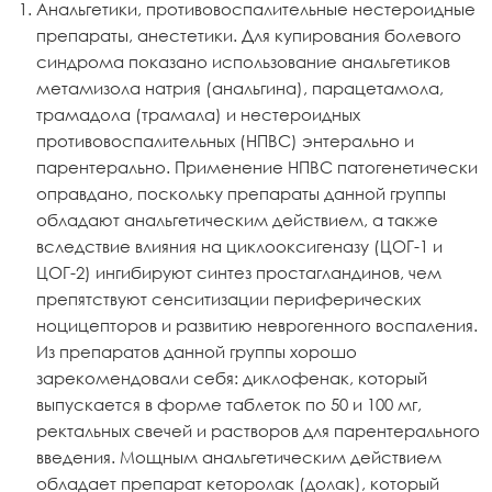
Анальгетики, противовоспалительные нестероидные
препараты, анестетики. Для купирования болевого
синдрома показано использование анальгетиков
метамизола натрия (анальгина), парацетамола,
трамадола (трамала) и нестероидных
противовоспалительных (НПВС) энтерально и
парентерально. Применение НПВС патогенетически
оправдано, поскольку препараты данной группы
обладают анальгетическим действием, а также
вследствие влияния на циклооксигеназу (ЦОГ-1 и
ЦОГ-2) ингибируют синтез простагландинов, чем
препятствуют сенситизации периферических
ноцицепторов и развитию неврогенного воспаления.
Из препаратов данной группы хорошо
зарекомендовали себя: диклофенак, который
выпускается в форме таблеток по 50 и 100 мг,
ректальных свечей и растворов для парентерального
введения. Мощным анальгетическим действием
обладает препарат кеторолак (долак), который