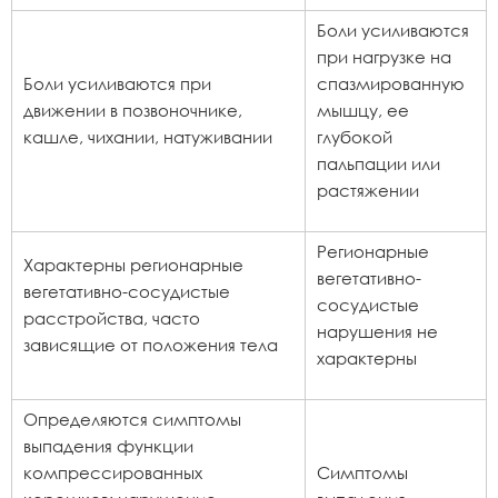
Боли усиливаются
при нагрузке на
Боли усиливаются при
спазмированную
движении в позвоночнике,
мышцу, ее
кашле, чихании, натуживании
глубокой
пальпации или
растяжении
Регионарные
Характерны регионарные
вегетативно-
вегетативно-сосудистые
сосудистые
расстройства, часто
нарушения не
зависящие от положения тела
характерны
Определяются симптомы
выпадения функции
компрессированных
Симптомы