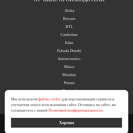
Aloka
Biocare
BTL
Cardioline
Edan
Fukuda Denshi
Interacoustics
Maico
Mindray
Pentax
Planmed
Мы используем
файлы cookie
для персонализации сервисов и
улучшения опыта использования сайта. Оставаясь на сайте, вы
соглашаетесь с нашей
Политикой конфиденциальности
.
2026 © esus.ru
политика в отношении обработки персональных данных
Хорошо
Создание сайта
Medafarm Studio