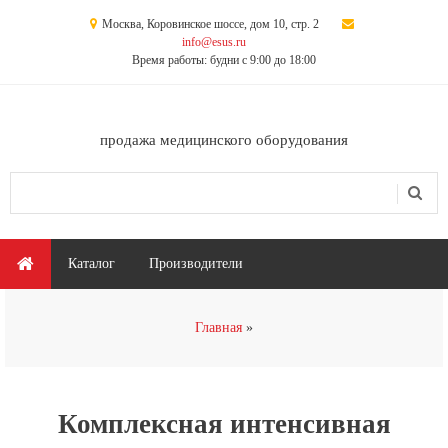
Перейти к основному содержанию
Москва, Коровинское шоссе, дом 10, стр. 2
info@esus.ru
Время работы: будни с 9:00 до 18:00
продажа медицинского оборудования
Поиск
Форма поиска
Главное меню
Каталог
Производители
Вы здесь
Главная
Комплексная интенсивная