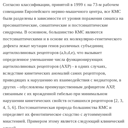
Согласно классификации, принятой в 1999 г. на 73-м рабочем
совещании Европейского нервно-мышечного центра, все КМС
были разделены в зависимости от уровня поражения синапса на
пресинаптические, синаптические и постсинаптические
синдромы. В основном, большинство КМС являются
постсинаптическими и в основе их молекулярно-генетического
дефекта лежат мутации генов различных субъединиц
ацетилхолиновых рецепторов (a,b,d,e), что вызывает
определенное уменьшение числа функционирующих
ацетилхолиновых рецепторов (АХР) - в одних случаях,
вследствие кинетических аномалий самих рецепторов,
приводящих к нарушению их взаимодействия с медиатором, в
других - обусловлены преимущественным дефицитом АХР,
связанным с их врожденной гибелью при минимальном
нарушении кинетических свойств оставшихся рецепторов [2, 3,
4, 5, 6]. Постсинаптическая природа большинства КМС и
определяет их фенотипическое сходство с аутоиммунной
миастенией. Примером этому является следующий клинический