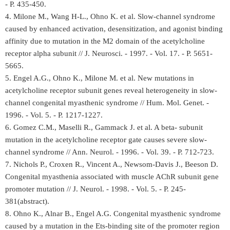
- P. 435-450.
4. Milone M., Wang H-L., Ohno K. et al. Slow-channel syndrome
caused by enhanced activation, desensitization, and agonist binding
affinity due to mutation in the M2 domain of the acetylcholine
receptor alpha subunit // J. Neurosci. - 1997. - Vol. 17. - P. 5651-
5665.
5. Engel A.G., Ohno K., Milone M. et al. New mutations in
acetylcholine receptor subunit genes reveal heterogeneity in slow-
channel congenital myasthenic syndrоme // Hum. Mol. Genet. -
1996. - Vol. 5. - P. 1217-1227.
6. Gomez C.M., Maselli R., Gammack J. et al. A beta- subunit
mutation in the acetylcholine receptor gate causes severe slow-
channel syndrоme // Ann. Neurol. - 1996. - Vol. 39. - P. 712-723.
7. Nichols P., Croxen R., Vincent A., Newsom-Davis J., Beeson D.
Congenital myasthenia associated with muscle AChR subunit gene
promoter mutation // J. Neurol. - 1998. - Vol. 5. - P. 245-
381(abstract).
8. Ohno K., Alnar B., Engel A.G. Congenital myasthenic syndrоme
caused by a mutation in the Ets-binding site of the promoter region