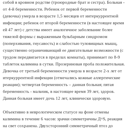
собой в кровном родстве (троюродные брат и сестра). Больная -
от 4-й беременности. Ребенок от первой беременности
(девочка) умерла в возрасте 1,5 месяцев от интеркуррентной
инфекции; ребенок от второй беременности (в настоящее время
ей 47 лет) с детства имеет аналогичное заболевание более
тяжелой формы с выраженным бульбарным синдромом
(поперхивания, гнусавость) и слабостью туловищных мышц,
существенно ограничивающий ее двигательные возможности (с
трудом передвигается в пределах комнаты), принимает по 8-9
таблеток калимина в сутки. Прозериновая проба положительная.
Девочка от третьей беременности умерла в возрасте 2-х лет от
итеркуррентной инфекции (отмечались кожные аллергические
реакции); четвертая беременность – данная больная; пятая
беременность - мальчик, в настоящее время 39 лет, здоров.
Данная больная имеет дочь 12 лет, клинически здоровую.
Объективно в неврологическом статусе на фоне отмены
калимина в течение 6 часов: зрачки симметричны Д=S, реакция
на свет сохранена. Двухсторонний симметричный птоз до