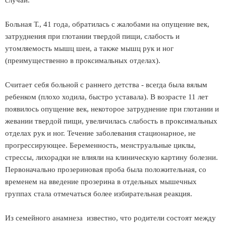
случай.
Больная Т., 41 года, обратилась с жалобами на опущение век,
затруднения при глотании твердой пищи, слабость и
утомляемость мышц шеи, а также мышц рук и ног
(преимущественно в проксимальных отделах).
Считает себя больной с раннего детства - всегда была вялым
ребенком (плохо ходила, быстро уставала). В возрасте 11 лет
появилось опущение век, некоторое затруднение при глотании и
жевании твердой пищи, увеличилась слабость в проксимальных
отделах рук и ног. Течение заболевания стационарное, не
прогрессирующее. Беременность, менструальные циклы,
стрессы, лихорадки не влияли на клиническую картину болезни.
Первоначально прозериновая проба была положительная, со
временем на введение прозерина в отдельных мышечных
группах стала отмечаться более избирательная реакция.
Из семейного анамнеза известно, что родители состоят между