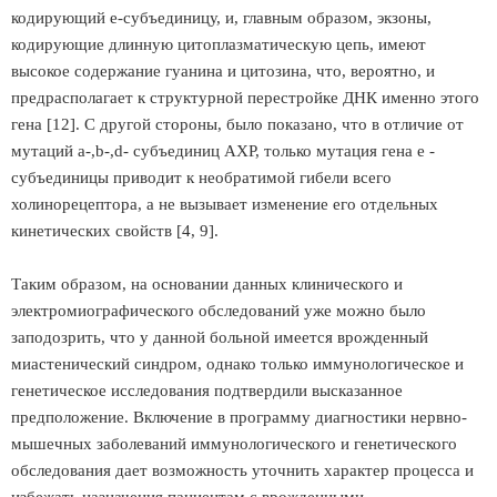
кодирующий e-субъединицу, и, главным образом, экзоны,
кодирующие длинную цитоплазматическую цепь, имеют
высокое содержание гуанина и цитозина, что, вероятно, и
предрасполагает к структурной перестройке ДНК именно этого
гена [12]. С другой стороны, было показано, что в отличие от
мутаций a-,b-,d- субъединиц АХР, только мутация гена e -
субъединицы приводит к необратимой гибели всего
холинорецептора, а не вызывает изменение его отдельных
кинетических свойств [4, 9].
Таким образом, на основании данных клинического и
электромиографического обследований уже можно было
заподозрить, что у данной больной имеется врожденный
миастенический синдром, однако только иммунологическое и
генетическое исследования подтвердили высказанное
предположение. Включение в программу диагностики нервно-
мышечных заболеваний иммунологического и генетического
обследования дает возможность уточнить характер процесса и