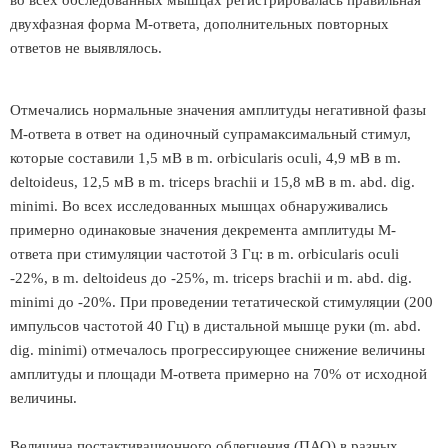
во всех обследованных мышцах регистрировалась правильная
двухфазная форма М-ответа, дополнительных повторных
ответов не выявлялось.
Отмечались нормальные значения амплитуды негативной фазы
М-ответа в ответ на одиночный супрамаксимальный стимул,
которые составили 1,5 мВ в m. orbicularis oculi, 4,9 мВ в m.
deltoideus, 12,5 мВ в m. triceps brachii и 15,8 мВ в m. abd. dig.
minimi. Во всех исследованных мышцах обнаруживались
примерно одинаковые значения декремента амплитуды М-
ответа при стимуляции частотой 3 Гц: в m. orbicularis oculi
-22%, в m. deltoideus до -25%, m. triceps brachii и m. abd. dig.
minimi до -20%. При проведении тетатической стимуляции (200
импульсов частотой 40 Гц) в дистальной мышце руки (m. abd.
dig. minimi) отмечалось прогрессирующее снижение величины
амплитуды и площади М-ответа примерно на 70% от исходной
величины.
Величина постактивационного облегчения (ПАО) в разных