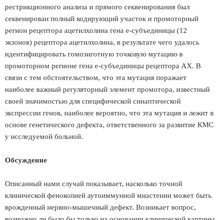
рестрикционного анализа и прямого секвенирования был
секвенирован полный кодирующий участок и промоторный
регион рецептора ацетилхолина гена e-субъединицы (12
экзонов) рецептора ацетилхолина, в результате чего удалось
идентифицировать гомозиготную точковую мутацию в
промоторном регионе гена e-субъединицы рецептора АХ. В
связи с тем обстоятельством, что эта мутация поражает
наиболее важный регуляторный элемент промотора, известный
своей значимостью для специфической синаптической
экспрессии генов, наиболее вероятно, что эта мутация и лежит в
основе генетического дефекта, ответственного за развитие КМС
у исследуемой больной.
Обсуждение
Описанный нами случай показывает, насколько точной
клинической фенокопией аутоиммунной миастении может быть
врожденный нервно-мышечный дефект. Возникает вопрос,
возможно ли было бы только на основании клинической картины