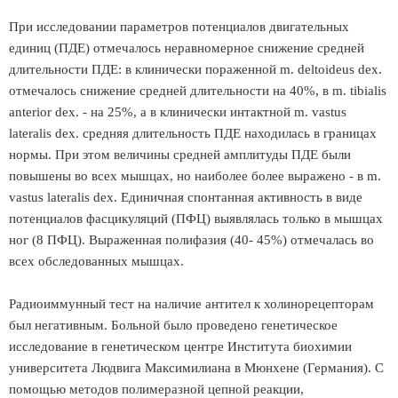
При исследовании параметров потенциалов двигательных
единиц (ПДЕ) отмечалось неравномерное снижение средней
длительности ПДЕ: в клинически пораженной m. deltoideus dex.
отмечалось снижение средней длительности на 40%, в m. tibialis
anterior dex. - на 25%, а в клинически интактной m. vastus
lateralis dex. средняя длительность ПДЕ находилась в границах
нормы. При этом величины средней амплитуды ПДЕ были
повышены во всех мышцах, но наиболее более выражено - в m.
vastus lateralis dex. Единичная спонтанная активность в виде
потенциалов фасцикуляций (ПФЦ) выявлялась только в мышцах
ног (8 ПФЦ). Выраженная полифазия (40- 45%) отмечалась во
всех обследованных мышцах.
Радиоиммунный тест на наличие антител к холинорецепторам
был негативным. Больной было проведено генетическое
исследование в генетическом центре Института биохимии
университета Людвига Максимилиана в Мюнхене (Германия). С
помощью методов полимеразной цепной реакции,