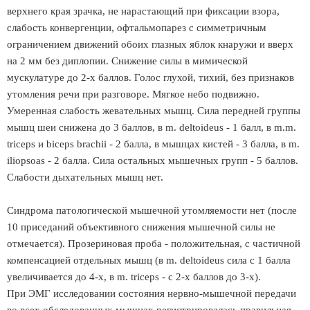
верхнего края зрачка, не нарастающий при фиксации взора,
слабость конвергенции, офтальмопарез с симметричным
ограничением движений обоих глазных яблок кнаружи и вверх
на 2 мм без диплопии. Снижение силы в мимической
мускулатуре до 2-х баллов. Голос глухой, тихий, без признаков
утомления речи при разговоре. Мягкое небо подвижно.
Умеренная слабость жевательных мышц. Сила передней группы
мышц шеи снижена до 3 баллов, в m. deltoideus - 1 балл, в m.m.
triceps и biceps brachii - 2 балла, в мышцах кистей - 3 балла, в m.
iliopsoas - 2 балла. Сила остальных мышечных групп - 5 баллов.
Слабости дыхательных мышц нет.
Синдрома патологической мышечной утомляемости нет (после
10 приседаний объективного снижения мышечной силы не
отмечается). Прозериновая проба - положительная, с частичной
компенсацией отдельных мышц (в m. deltoideus сила с 1 балла
увеличивается до 4-х, в m. triceps - с 2-х баллов до 3-х).
При ЭМГ исследовании состояния нервно-мышечной передачи