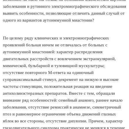
заболевания и рутинного электромиографического обследования
выявить особенности, позволяющие отличить данный случай от
одного из вариантов аутоиммунной миастении?
По целому ряду клинических и электромиографических
проявлений больная ничем не отличалась от больных с
аутоиммунной миастенией: характер распределения
двигательных расстройств с вовлечением экстраокулярной,
мимической, бульбарной и туловищной мускулатуры;
отсутствие повторного М-ответа на одиночный
супрамаксимальный стимул, декремент на низкую и высокие
частоты стимуляции, положительная реакция на введение
антихолинэстеразных препаратов. Вместе с тем, обращали
внимание ряд особенностей: семейный анамнез, раннее начало
заболевания, отсутствие ремиссий в анамнезе, симметричный
птоз и равномерное ограничение объема движений глазных
яблок во все стороны, отсутствие диплопии. Причем, характер
глазодвигательного синдрома практически не менялся в течение