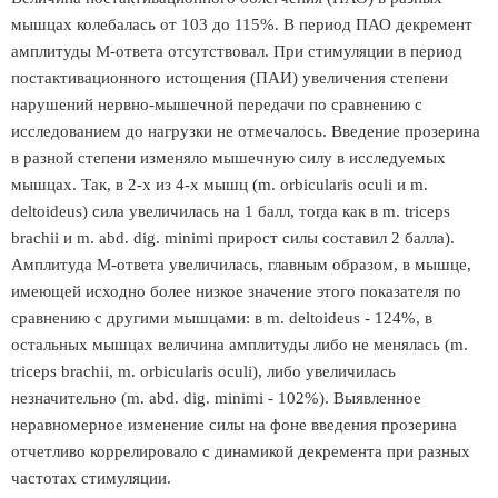
мышцах колебалась от 103 до 115%. В период ПАО декремент
амплитуды М-ответа отсутствовал. При стимуляции в период
постактивационного истощения (ПАИ) увеличения степени
нарушений нервно-мышечной передачи по сравнению с
исследованием до нагрузки не отмечалось. Введение прозерина
в разной степени изменяло мышечную силу в исследуемых
мышцах. Так, в 2-х из 4-х мышц (m. orbicularis oculi и m.
deltoideus) сила увеличилась на 1 балл, тогда как в m. triceps
brachii и m. abd. dig. minimi прирост силы составил 2 балла).
Амплитуда М-ответа увеличилась, главным образом, в мышце,
имеющей исходно более низкое значение этого показателя по
сравнению с другими мышцами: в m. deltoideus - 124%, в
остальных мышцах величина амплитуды либо не менялась (m.
triceps brachii, m. orbicularis oculi), либо увеличилась
незначительно (m. abd. dig. minimi - 102%). Выявленное
неравномерное изменение силы на фоне введения прозерина
отчетливо коррелировало с динамикой декремента при разных
частотах стимуляции.