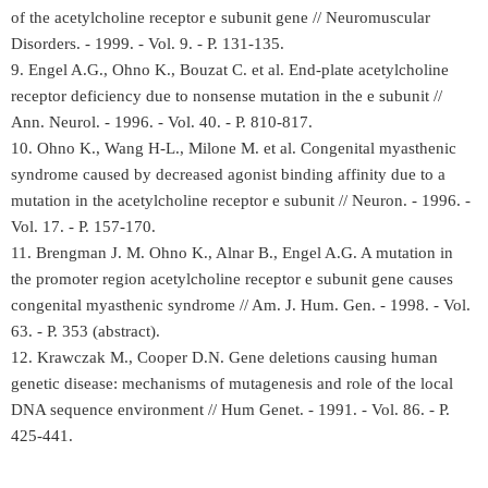
of the acetylcholine receptor e subunit gene // Neuromuscular
Disorders. - 1999. - Vol. 9. - P. 131-135.
9. Engel A.G., Ohno K., Bouzat C. et al. End-plate acetylcholine
receptor deficiency due to nonsense mutation in the e subunit //
Ann. Neurol. - 1996. - Vol. 40. - P. 810-817.
10. Ohno K., Wang H-L., Milone M. et al. Congenital myasthenic
syndrоme caused by decreased agonist binding affinity due to a
mutation in the acetylcholine receptor e subunit // Neuron. - 1996. -
Vol. 17. - P. 157-170.
11. Brengman J. M. Ohno K., Alnar B., Engel A.G. A mutation in
the promoter region acetylcholine receptor e subunit gene causes
congenital myasthenic syndrоme // Am. J. Hum. Gen. - 1998. - Vol.
63. - P. 353 (abstract).
12. Krawczak M., Cooper D.N. Gene deletions causing human
genetic disease: mechanisms of mutagenesis and role of the local
DNA sequence environment // Hum Genet. - 1991. - Vol. 86. - P.
425-441.