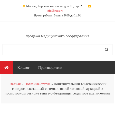
Перейти к основному содержанию
Москва, Коровинское шоссе, дом 10, стр. 2
info@esus.ru
Время работы: будни с 9:00 до 18:00
продажа медицинского оборудования
Поиск
Форма поиска
Главное меню
Каталог
Производители
Вы здесь
Главная
Полезные статьи
Конгенитальный миастенический
синдром, связанный с гомозиготной точковой мутацией в
промоторном регионе гена e-субъединицы рецептора ацетилхолина