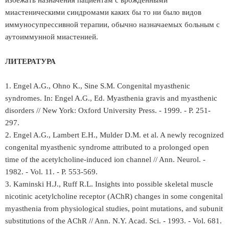
избежать назначения пациентам с врожденными
миастеническими синдромами каких бы то ни было видов
иммуносупрессивной терапии, обычно назначаемых больным с
аутоиммунной миастенией.
ЛИТЕРАТУРА
1. Engel A.G., Ohno K., Sine S.M. Congenital myasthenic
syndrоmes. In: Engel A.G., Ed. Myasthenia gravis and myasthenic
disorders // New York: Oxford University Press. - 1999. - P. 251-
297.
2. Engel A.G., Lambert E.H., Mulder D.M. et al. A newly recognized
congenital myasthenic syndrоme attributed to a prolonged open
time of the acetylcholine-induced ion channel // Ann. Neurol. -
1982. - Vol. 11. - P. 553-569.
3. Kaminski H.J., Ruff R.L. Insights into possible skeletal muscle
nicotinic acetylcholine receptor (AChR) changes in some congenital
myasthenia from physiological studies, point mutations, and subunit
substitutions of the AChR // Ann. N.Y. Acad. Sci. - 1993. - Vol. 681.