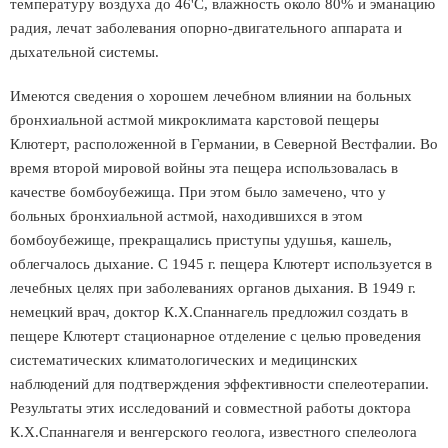
температуру воздуха до 46'С, влажность около 80% и эманацию
радия, лечат заболевания опорно-двигательного аппарата и
дыхательной системы.
Имеются сведения о хорошем лечебном влиянии на больных
бронхиальной астмой микроклимата карстовой пещеры
Клютерт, расположенной в Германии, в Северной Вестфалии. Во
время второй мировой войны эта пещера использовалась в
качестве бомбоубежища. При этом было замечено, что у
больных бронхиальной астмой, находившихся в этом
бомбоубежище, прекращались приступы удушья, кашель,
облегчалось дыхание. С 1945 г. пещера Клютерт используется в
лечебных целях при заболеваниях органов дыхания. В 1949 г.
немецкий врач, доктор К.Х.Спаннагель предложил создать в
пещере Клютерт стационарное отделение с целью проведения
систематических климатологических и медицинских
наблюдений для подтверждения эффективности спелеотерапии.
Результаты этих исследований и совместной работы доктора
К.Х.Спаннагеля и венгерского геолога, известного спелеолога