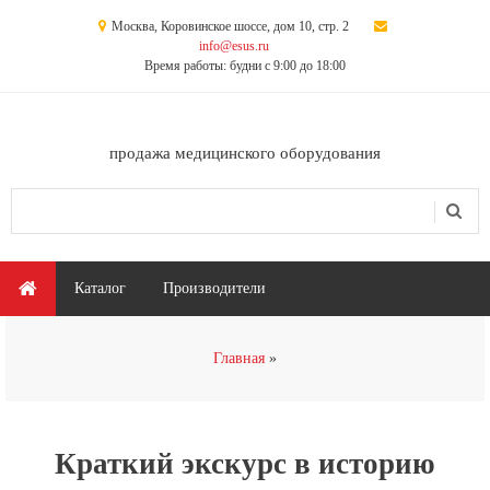
Перейти к основному содержанию
Москва, Коровинское шоссе, дом 10, стр. 2
info@esus.ru
Время работы: будни с 9:00 до 18:00
продажа медицинского оборудования
Поиск
Форма поиска
Главное меню
Каталог
Производители
Вы здесь
Главная
Краткий экскурс в историю