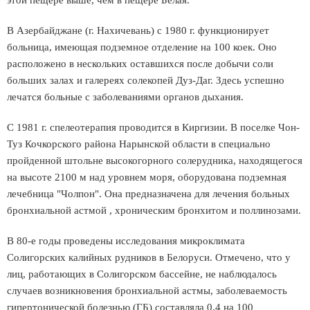
этой пещере выше, чем в пещере Белая.
В Азербайджане (г. Нахичевань) с 1980 г. функционирует
больница, имеющая подземное отделение на 100 коек. Оно
расположено в нескольких оставшихся после добычи соли
больших залах и галереях солекопей Дуз-Даг. Здесь успешно
лечатся больные с заболеваниями органов дыхания.
С 1981 г. спелеотерапия проводится в Киргизии. В поселке Чон-
Туз Кочкорского района Нарынской области в специально
пройденной штольне высокогорного солерудника, находящегося
на высоте 2100 м над уровнем моря, оборудована подземная
лечебница "Чолпон". Она предназначена для лечения больных
бронхиальной астмой , хроническим бронхитом и поллинозами.
В 80-е годы проведены исследования микроклимата
Солигорских калийных рудников в Белоруси. Отмечено, что у
лиц, работающих в Солигорском бассейне, не наблюдалось
случаев возникновения бронхиальной астмы, заболеваемость
гипертонической болезнью (ГБ) составляла 0,4 на 100