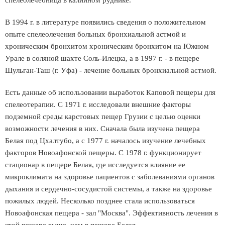
спелеолечебница в калийном руднике.
В 1994 г. в литературе появились сведения о положительном
опыте спелеолечения больных бронхиальной астмой и
хроническим бронхитом хроническим бронхитом на Южном
Урале в соляной шахте Соль-Илецка, а в 1997 г. - в пещере
Шульган-Таш (г. Уфа) - лечение больных бронхиальной астмой.
Есть данные об использовании выработок Каповой пещеры для
спелеотерапии. С 1971 г. исследовали внешние факторы
подземной среды карстовых пещер Грузии с целью оценки
возможности лечения в них. Сначала была изучена пещера
Белая под Цхалтубо, а с 1977 г. началось изучение лечебных
факторов Новоафонской пещеры. С 1978 г. функционирует
стационар в пещере Белая, где исследуется влияние ее
микроклимата на здоровье пациентов с заболеваниями органов
дыхания и сердечно-сосудистой системы, а также на здоровье
пожилых людей. Несколько позднее стала использоваться
Новоафонская пещера - зал "Москва". Эффективность лечения в