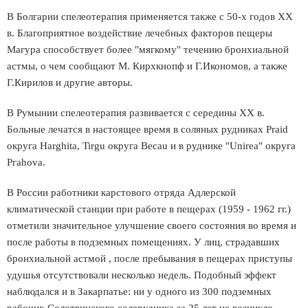
В Болгарии спелеотерапия применяется также с 50-х годов ХХ
в. Благоприятное воздействие лечебных факторов пещеры
Магура способствует более "мягкому" течению бронхиальной
астмы, о чем сообщают М. Кирхкнопф и Г.Икономов, а также
Г.Кирилов и другие авторы.
В Румынии спелеотерапия развивается с середины ХХ в.
Больные лечатся в настоящее время в соляных рудниках Praid
округа Наrghita, Tirgu округа Весаu и в руднике "Unirea" округа
Ргаhоvа.
В России работники карстового отряда Адлерской
климатической станции при работе в пещерах (1959 - 1962 гг.)
отметили значительное улучшение своего состояния во время и
после работы в подземных помещениях. У лиц, страдавших
бронхиальной астмой , после пребывания в пещерах приступы
удушья отсутствовали несколько недель. Подобный эффект
наблюдался и в Закарпатье: ни у одного из 300 подземных