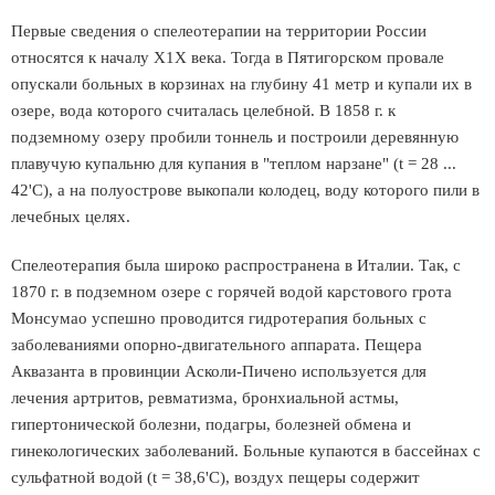
Первые сведения о спелеотерапии на территории России
относятся к началу Х1Х века. Тогда в Пятигорском провале
опускали больных в корзинах на глубину 41 метр и купали их в
озере, вода которого считалась целебной. В 1858 г. к
подземному озеру пробили тоннель и построили деревянную
плавучую купальню для купания в "теплом нарзане" (t = 28 ...
42'С), а на полуострове выкопали колодец, воду которого пили в
лечебных целях.
Спелеотерапия была широко распространена в Италии. Так, с
1870 г. в подземном озере с горячей водой карстового грота
Монсумао успешно проводится гидротерапия больных с
заболеваниями опорно-двигательного аппарата. Пещера
Аквазанта в провинции Асколи-Пичено используется для
лечения артритов, ревматизма, бронхиальной астмы,
гипертонической болезни, подагры, болезней обмена и
гинекологических заболеваний. Больные купаются в бассейнах с
сульфатной водой (t = 38,6'С), воздух пещеры содержит