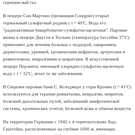
сернокислый газ.
В пещере Сан-Мартино (провинция Сондрио) открыт
термальный сульфатный родник с t = 40'С. Вода его
"радиоактивная бикарбонатно-сульфатно-щелочная". Паровые
ванны в пещере Джусти в Тоскане (температура бассейна 37'С)
применяют для лечения больных с подагрой, ожирением,
дерматозами, уремией, хроническим нефритом, артритами и
ревматизмом, невралгиями и невритами. В искусственной
пещере Перланти, имеющей хлоридно-сульфатно-щелочную
воду с t = 32'С, лечат те же заболевания.
В Сицилии паровые бани С. Колоджеро у горы Кронио (t = 41'С)
используются для терапии ревматизма, невралгии, невритов,
болезней дыхательных путей, заболеваний лимфатической
системы, хронических отитов, болезней кожи и обмена веществ.
На территории Германии с 1942 г. в термоштольнях Бад-
Гаштейна, расположенных на глубине 1600 м, имеющих