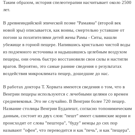
Таким образом, история спелеотерапии насчитывает около 2500
лет.
В древнеиндийской эпической поэме "Рамаяна" (второй век
новой эры) описывается, как воины, смертельно уставшие от
погони за похитителями детей жены Рамы - Ситы, нашли
убежище в горной пещере. Напившись кристально чистой воды
из подземного источника и надышавшись целебным воздухом
пещеры, они очень быстро восстановили свои силы и настигли
врагов. Вероятно, это самые ранние сведения о результатах
воздействия микроклимата пещер, дошедшие до нас.
В работах доктора Т. Хорвата имеются сведения о том, что в
Венгрии пещеры используются с лечебными целями со времен
средневековья. Это не случайно. В Венгрии более 720 пещер.
Название столицы Венгрии Будапешт, согласно топонимическим
данным, состоит из двух слов: "пешт" имеет славянские корни и
происходит от слова "пештера", "буду" немцы до сих пор
называют "офен", что переводится и как "печь", и как "пещера".