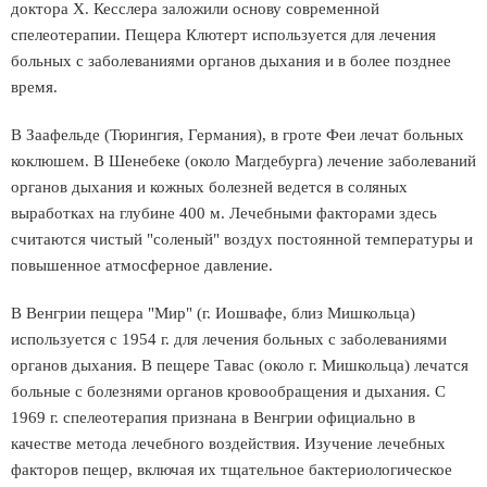
доктора Х. Кесслера заложили основу современной
спелеотерапии. Пещера Клютерт используется для лечения
больных с заболеваниями органов дыхания и в более позднее
время.
В Заафельде (Тюрингия, Германия), в гроте Феи лечат больных
коклюшем. В Шенебеке (около Магдебурга) лечение заболеваний
органов дыхания и кожных болезней ведется в соляных
выработках на глубине 400 м. Лечебными факторами здесь
считаются чистый "соленый" воздух постоянной температуры и
повышенное атмосферное давление.
В Венгрии пещера "Мир" (г. Иошвафе, близ Мишкольца)
используется с 1954 г. для лечения больных с заболеваниями
органов дыхания. В пещере Тавас (около г. Мишкольца) лечатся
больные с болезнями органов кровообращения и дыхания. С
1969 г. спелеотерапия признана в Венгрии официально в
качестве метода лечебного воздействия. Изучение лечебных
факторов пещер, включая их тщательное бактериологическое