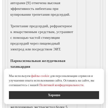
авторами [9] отмечена высокая
эффективность нибентана при
купировании трепетания предсердий.
Трепетание предсердий, рефрактерное
к лекарственным средствам, устраняют
с помощью частой стимуляции
предсердий через пищеводный
электрод или посредством ЭИТ.
Пароксизмальная желудочковая
тахикардия
Мы используем
файлы cookie
для персонализации сервисов и
Этим термином обозначают ритмы,
улучшения опыта использования сайта. Оставаясь на сайте, вы
исходящие из эктопических очагов,
соглашаетесь с нашей
Политикой конфиденциальности
.
расположенных дистальнее бифуркации
Хорошо
пучка Гиса с частотой импульсации
130–250 в минуту, а также залпы
желудочковых экстрасистол более 5