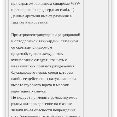
при скрытом или явном синдроме WPW
и реципрокная предсердная (табл. 1).
Данные аритмии имеют различия в
тактике купирования.
При атриовентрикулярной реципрокной
и ортодромной тахикардии, связанной
со скрытым синдромом
предвозбуждения желудочков,
купирование следует начинать с
механических приемов раздражения
блуждающего нерва, среди которых
наиболее действенны натуживание на
высоте глубокого вдоха и массаж
каротидного синуса.
Не следует применять рекомендуемое
рядом авторов давление на глазные
яблоки из–за опасности повреждения
глаз, болезненности этой манипуляции и