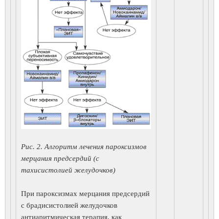
Рис. 2. Алгоритм лечения пароксизмов
мерцания предсердий (с
тахисистолией желудочков)
При пароксизмах мерцания предсердий
с брадисистолией желудочков
антиаритмическая терапия, как