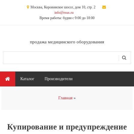
Перейти к основному содержанию
Москва, Коровинское шоссе, дом 10, стр. 2
info@esus.ru
Время работы: будни с 9:00 до 18:00
продажа медицинского оборудования
Поиск
Форма поиска
Главное меню
Каталог
Производители
Вы здесь
Главная
Купирование и предупреждение