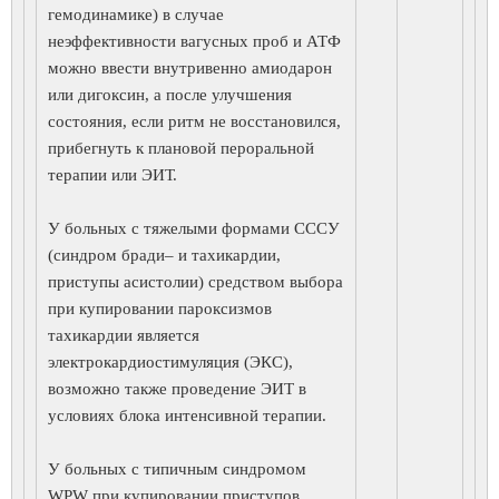
гемодинамике) в случае
неэффективности вагусных проб и АТФ
можно ввести внутривенно амиодарон
или дигоксин, а после улучшения
состояния, если ритм не восстановился,
прибегнуть к плановой пероральной
терапии или ЭИТ.
У больных с тяжелыми формами СССУ
(синдром бради– и тахикардии,
приступы асистолии) средством выбора
при купировании пароксизмов
тахикардии является
электрокардиостимуляция (ЭКС),
возможно также проведение ЭИТ в
условиях блока интенсивной терапии.
У больных с типичным синдромом
WPW при купировании приступов