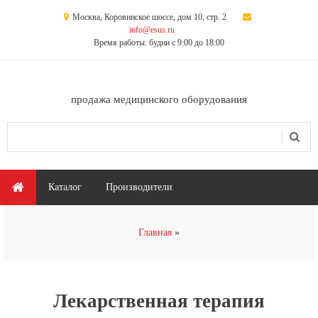
Перейти к основному содержанию
Москва, Коровинское шоссе, дом 10, стр. 2
info@esus.ru
Время работы: будни с 9:00 до 18:00
продажа медицинского оборудования
Поиск
Форма поиска
Главное меню
Каталог
Производители
Вы здесь
Главная
Лекарственная терапия