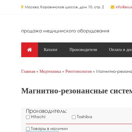
Перейти к основному содержанию
Москва, Коровинское шоссе, дом 10, стр. 2
info@esus
продажа медицинского оборудования
Главное меню
Каталог
Производители
Оплата и до
Магнитно-резон
Главная
Медтехника
Рентгенология
Вы здесь
Магнитно-резонансные сист
Производитель:
Hitachi
Toshiba
Товары в наличии