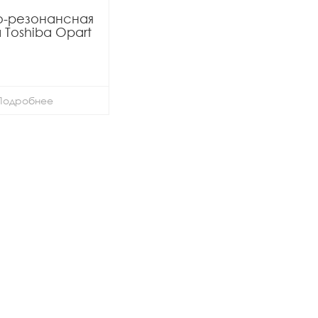
о-резонансная
Toshiba Opart
Подробнее