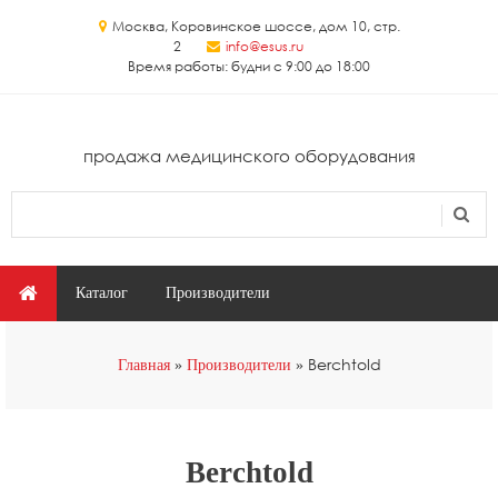
Перейти к основному содержанию
Москва, Коровинское шоссе, дом 10, стр.
2
info@esus.ru
Время работы: будни с 9:00 до 18:00
продажа медицинского оборудования
Поиск
Форма поиска
Главное меню
Каталог
Производители
Вы здесь
Berchtold
Главная
Производители
Berchtold