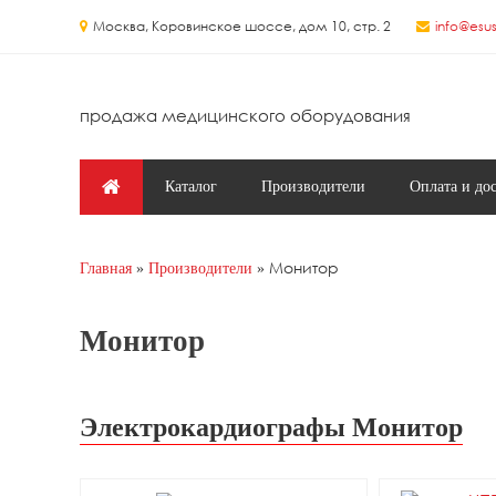
Перейти к основному содержанию
Москва, Коровинское шоссе, дом 10, стр. 2
info@esus
продажа медицинского оборудования
Главное меню
Каталог
Производители
Оплата и до
Монитор
Главная
Производители
Вы здесь
Монитор
Электрокардиографы Монитор